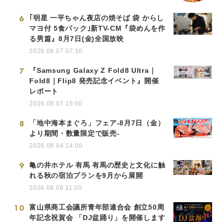
6
｢明星 一平ちゃん夜店の焼そば 袋 からし
マヨ付 5食パック｣新TV-CM『袋めんを作
る男篇』8月7日(金)全国放映
2026.08.07 07:30
7
『Samsung Galaxy Z Fold8 Ultra｜
Fold8｜Flip8 発売記念イベント』開催
レポート
2026.08.07 15:00
8
「地中海本まぐろ」フェア-8月7日（金）
より期間・数量限定で販売-
2026.08.04 14:00
9
亀の井ホテル 有馬 有馬の歴史と文化に触
れる秋の宿泊プランを9月から展開
2026.08.06 11:00
10
富山県商工会議所青年部連合会 創立50周
年記念祝賀会 「DJ盆踊り」を開催します