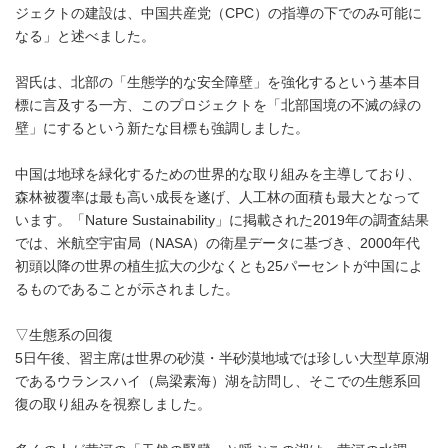
ジェクトの建設は、中国共産党（CPC）の指導の下でのみ可能に
なる」と述べました。
習氏は、北部の「生態学的な安全障壁」を強化するという基本目
標に言及する一方、このプロジェクトを「北部国境の不滅の緑の
壁」にするという新たな目標も強調しました。
中国は地球を緑化するための世界的な取り組みを主導しており、
森林被覆率は最も高い成長を遂げ、人工林の面積も最大となって
います。「Nature Sustainability」に掲載された2019年の調査結果
では、米航空宇宙局（NASA）の衛星データに基づき、2000年代
初頭以降の世界の植生拡大の少なくとも25パーセントが中国によ
るものであることが示されました。
▽生態系の回復
5日午後、習主席は世界の砂漠・半砂漠地域では珍しい大型草原湖
であるウランスハイ（烏梁素海）湖を訪問し、そこでの生態系回
復の取り組みを視察しました。