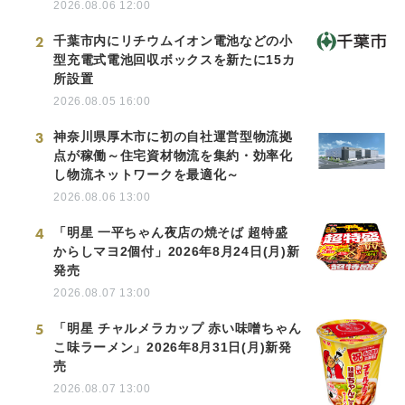
2026.08.06 12:00
2
千葉市内にリチウムイオン電池などの小
型充電式電池回収ボックスを新たに15カ
所設置
2026.08.05 16:00
3
神奈川県厚木市に初の自社運営型物流拠
点が稼働～住宅資材物流を集約・効率化
し物流ネットワークを最適化～
2026.08.06 13:00
4
「明星 一平ちゃん夜店の焼そば 超特盛
からしマヨ2個付」2026年8月24日(月)新
発売
2026.08.07 13:00
5
「明星 チャルメラカップ 赤い味噌ちゃん
こ味ラーメン」2026年8月31日(月)新発
売
2026.08.07 13:00