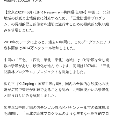
AsiaNet 100126 （0457）
【北京2023年6月7日PR Newswire＝共同通信JBN】中国は、北部
地域の砂嵐と土壌侵食に対処するため、「三北防護林プログラ
ム」の長期的歴史的使命を適切に遂行するための継続的な取り組
みを倍増しました。
2018年のデータによると、過去40年間に、このプログラムにより
森林面積は3014万ヘクタール増加しました。
中国の「三北」（西北、華北、東北）地域にはゴビ砂漠を含む複
数の砂漠があり、砂漠化が進んでいます。同国は1978年に「三北
防護林プログラム」プロジェクトを開始しました。
習近平（Xi Jinping）国家主席は6日、国内の全体的な砂漠化の状
況が広範で管理が困難であることを認め、北部国境沿いの砂漠化
と闘う取り組みを称賛しました。
習主席は中国北部の内モンゴル自治区バヤンノール市の森林農場
を訪問し、「三北防護林プログラムのような主要な生態学的プロ