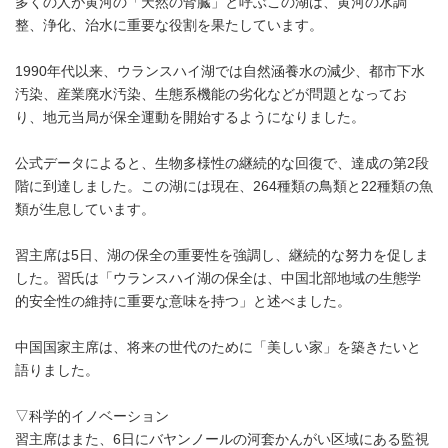
多くの人が黄河の「天然の腎臓」と呼ぶこの湖は、黄河の水調
整、浄化、治水に重要な役割を果たしています。
1990年代以来、ウランスハイ湖では自然涵養水の減少、都市下水
汚染、産業廃水汚染、生態系機能の劣化などが問題となってお
り、地元当局が保全運動を開始するようになりました。
公式データによると、生物多様性の継続的な回復で、達成の第2段
階に到達しました。この湖には現在、264種類の鳥類と22種類の魚
類が生息しています。
習主席は5日、湖の保全の重要性を強調し、継続的な努力を促しま
した。習氏は「ウランスハイ湖の保全は、中国北部地域の生態学
的安全性の維持に重要な意味を持つ」と述べました。
中国国家主席は、将来の世代のために「美しい家」を築きたいと
語りました。
▽科学的イノベーション
習主席はまた、6日にバヤンノールの河套かんがい区域にある監視