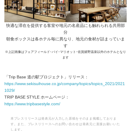
快適な滞在を提供する客室や地元の名産品にも触れられる共用部
分
朝食ボックスは各ホテル毎に異なり、地元の食材が詰まっていま
す
※上記画像はフェアフィールド･バイ･マリオット･佐賀嬉野温泉以外のホテルとなり
ます
「Trip Base 道の駅プロジェクト」リリース：
https://www.sekisuihouse.co.jp/company/topics/topics_2021/2021
1029/
TRIP BASE STYLE ホームページ：
https://www.tripbasestyle.com/
本プレスリリースは発表元が入力した原稿をそのまま掲載しておりま
す。また、プレスリリースへのお問い合わせは発表元に直接お願いいた
します。