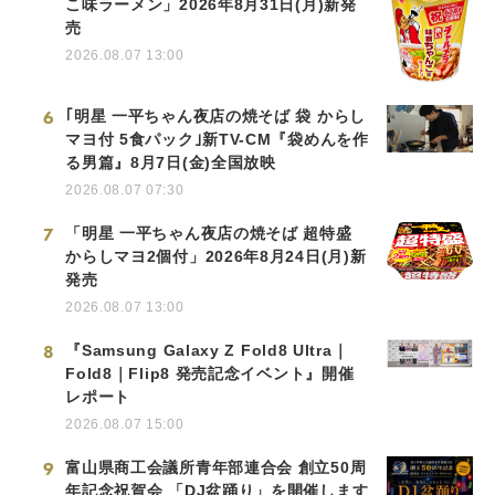
こ味ラーメン」2026年8月31日(月)新発
売
2026.08.07 13:00
6
｢明星 一平ちゃん夜店の焼そば 袋 からし
マヨ付 5食パック｣新TV-CM『袋めんを作
る男篇』8月7日(金)全国放映
2026.08.07 07:30
7
「明星 一平ちゃん夜店の焼そば 超特盛
からしマヨ2個付」2026年8月24日(月)新
発売
2026.08.07 13:00
8
『Samsung Galaxy Z Fold8 Ultra｜
Fold8｜Flip8 発売記念イベント』開催
レポート
2026.08.07 15:00
9
富山県商工会議所青年部連合会 創立50周
年記念祝賀会 「DJ盆踊り」を開催します