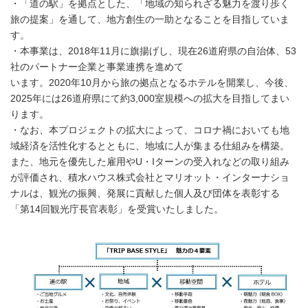
・「道の駅」を拠点とした、「地域の知られざる魅力を渡り歩く
旅の提案」を通して、地方創生の一助となることを目指していま
す。
・本事業は、2018年11月に旗揚げし、現在26道府県の自治体、53
社のパートナー企業と事業連携を進めて
います。2020年10月から旅の拠点となるホテルを開業し、今後、
2025年には26道府県にて約3,000室規模への拡大を目指してまい
ります。
・なお、本プロジェクトの拡大によって、コロナ禍においても地
域経済を活性化するとともに、地域に人が集まる仕組みを構築。
また、地元を優先した雇用やU・Iターンの受入れなどの取り組み
が評価され、積水ハウス株式会社とマリオット・インターナショ
ナルは、観光の振興、発展に貢献した個人及び団体を表彰する
「第14回観光庁長官表彰」を受賞いたしました。