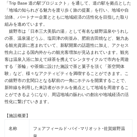
「Trip Base 道の駅プロジェクト」を通して、道の駅を拠点とした
「地域の知られざる魅力を渡り歩く旅の提案」を行い、地域や自
治体、パートナー企業とともに地域経済の活性化を目指した取り
組みを進めています。
嬉野市は「日本三大美肌の湯」として有名な嬉野温泉やうれし
の茶、温泉湯どうふ、塩田津の街並み、肥前吉田焼など、魅力あ
る観光資源に恵まれていて、新駅開業の話題性に加え、アクセス
性向上による国内外からの観光客増加が見込まれています。観光
客は温泉入浴に加えて緑茶を携えてレンタサイクルで市内を周遊
する「茶輪」や茶畑に設けた施設で茶と菓子を頂く「茶空間体
験」など、様々なアクティビティを満喫することができます。こ
の嬉野市の玄関口となる駅前の一角にホテルを開業することで、
新幹線を利用した来訪者がホテルを拠点として地域を周遊するこ
とができるようになり、周辺地域の賑わいの創出や地域経済の活
性化に繋げていきます。
【施設概要】
名称
フェアフィールド･バイ･マリオット･佐賀嬉野温
泉