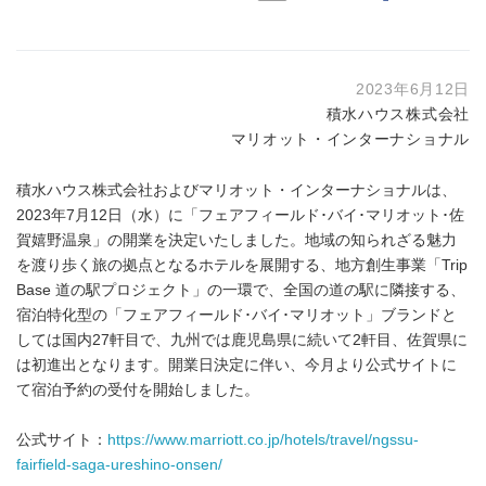
2023年6月12日
積水ハウス株式会社
マリオット・インターナショナル
積水ハウス株式会社およびマリオット・インターナショナルは、
2023年7月12日（水）に「フェアフィールド･バイ･マリオット･佐
賀嬉野温泉」の開業を決定いたしました。地域の知られざる魅力
を渡り歩く旅の拠点となるホテルを展開する、地方創生事業「Trip
Base 道の駅プロジェクト」の一環で、全国の道の駅に隣接する、
宿泊特化型の「フェアフィールド･バイ･マリオット」ブランドと
しては国内27軒目で、九州では鹿児島県に続いて2軒目、佐賀県に
は初進出となります。開業日決定に伴い、今月より公式サイトに
て宿泊予約の受付を開始しました。
公式サイト：
https://www.marriott.co.jp/hotels/travel/ngssu-
fairfield-saga-ureshino-onsen/