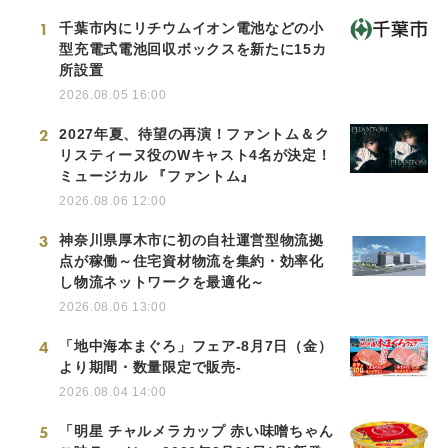
1
千葉市内にリチウムイオン電池などの小
型充電式電池回収ボックスを新たに15カ
所設置
2026.08.05 16:00
2
2027年夏、待望の再演！ファントム＆ク
リスティーヌ役のWキャスト4名が決定！
ミュージカル 『ファントム』
2026.08.06 12:00
3
神奈川県厚木市に初の自社運営型物流拠
点が稼働～住宅資材物流を集約・効率化
し物流ネットワークを最適化～
2026.08.06 13:00
4
「地中海本まぐろ」フェア-8月7日（金）
より期間・数量限定で販売-
2026.08.04 14:00
5
「明星 チャルメラカップ 赤い味噌ちゃん