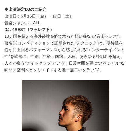
◆
出演決定
DJ
のご紹介
出演日：6月16日（金）・17日（土）
音楽ジャンル：ALL
DJ: 4REST
（フォレスト）
10ヵ国を超える海外経験を経て培った類い稀なる“音楽センス”。
著名DJコンペティションで証明された“テクニック”は、期待値を
遥かに上回るパフォーマンスから感じられる“エンターテイメント
性”を武器に、性別、年齢、国籍、人種、あらゆる枠組みを超え、
人々が集う“ナイトクラブ”という非日常空間を更に“スペシャル”な
瞬間／空間へとクリエイトする唯一無二のクラブDJ。