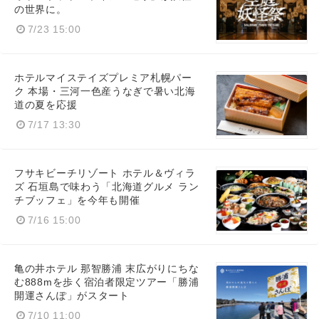
の世界に。
7/23 15:00
ホテルマイステイズプレミア札幌パー
ク 本場・三河一色産うなぎで暑い北海
道の夏を応援
7/17 13:30
フサキビーチリゾート ホテル＆ヴィラ
ズ 石垣島で味わう「北海道グルメ ラン
チブッフェ」を今年も開催
7/16 15:00
亀の井ホテル 那智勝浦 末広がりにちな
む888mを歩く宿泊者限定ツアー「勝浦
開運さんぽ」がスタート
7/10 11:00