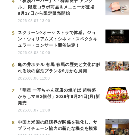
4
「横濱ハーバー」×「柳原良平 アンク
ル」 限定コラボ商品＆メニューが登場
8月17日から限定販売開始
2026.08.07 13:00
5
スクリーン×オーケストラで体感。ジョ
ン・ウィリアムズ：シネマ・スペクタキ
ュラー・コンサート開催決定！
2026.08.08 10:00
6
亀の井ホテル 有馬 有馬の歴史と文化に触
れる秋の宿泊プランを9月から展開
2026.08.06 11:00
7
「明星 一平ちゃん夜店の焼そば 超特盛
からしマヨ2個付」2026年8月24日(月)新
発売
2026.08.07 13:00
8
中国と米国の経済界が関係を強化し、サ
プライチェーン協力の新たな機会を模索