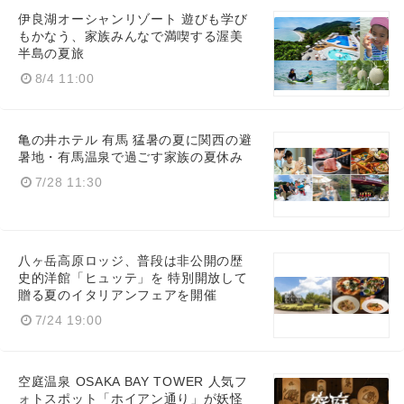
伊良湖オーシャンリゾート 遊びも学び
もかなう、家族みんなで満喫する渥美
半島の夏旅
8/4 11:00
亀の井ホテル 有馬 猛暑の夏に関西の避
暑地・有馬温泉で過ごす家族の夏休み
7/28 11:30
八ヶ岳高原ロッジ、普段は非公開の歴
史的洋館「ヒュッテ」を 特別開放して
贈る夏のイタリアンフェアを開催
7/24 19:00
空庭温泉 OSAKA BAY TOWER 人気フ
ォトスポット「ホイアン通り」が妖怪