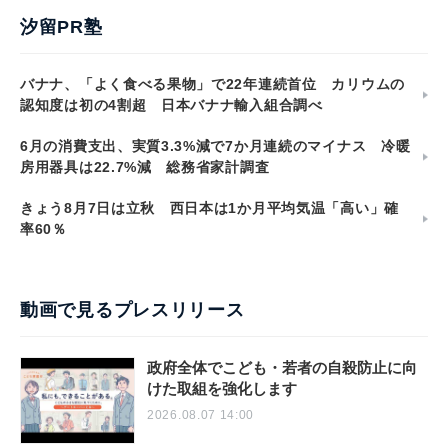
汐留PR塾
バナナ、「よく食べる果物」で22年連続首位 カリウムの
認知度は初の4割超 日本バナナ輸入組合調べ
6月の消費支出、実質3.3%減で7か月連続のマイナス 冷暖
房用器具は22.7%減 総務省家計調査
きょう8月7日は立秋 西日本は1か月平均気温「高い」確
率60％
動画で見るプレスリリース
政府全体でこども・若者の自殺防止に向
けた取組を強化します
2026.08.07 14:00