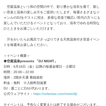
空庭温泉という和の空間の中で、彩り豊かな浴衣を着て、新し
い音楽と温泉の楽しみ方をご提供いたします。毎週さまざまなジ
ャンルのDJをゲストに招き、多様な音楽で幅広い世代の方々にも
楽しんでいただけるイベントとなっており、浴衣でゆれる特別な
ひとときをお過ごしいただけます。
汗をかいたらお風呂でさっぱりできる天然温泉付き音楽イベン
トを毎週末お楽しみください。
＜イベント概要＞
◆
空庭温泉
presents
「
DJ NIGHT
」
日時：6月16日（金）以降の毎週金曜日・土曜日
時間：20:00～22:00
場所：2階弁天通 賽銭箱前
料金：無料 ※入館料別途要
DJ：週ごとにDJが代わります。
公式ウェブサイト：
https://solaniwa.com/news/dj/
※イベントは、予告なく変更または終了する場合がございます。