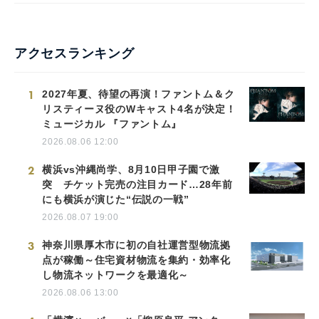
アクセスランキング
1
2027年夏、待望の再演！ファントム＆ク
リスティーヌ役のWキャスト4名が決定！
ミュージカル 『ファントム』
2026.08.06 12:00
2
横浜vs沖縄尚学、8月10日甲子園で激
突 チケット完売の注目カード…28年前
にも横浜が演じた“伝説の一戦”
2026.08.07 19:00
3
神奈川県厚木市に初の自社運営型物流拠
点が稼働～住宅資材物流を集約・効率化
し物流ネットワークを最適化～
2026.08.06 13:00