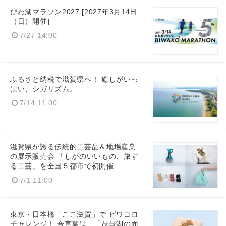
びわ湖マラソン2027 [2027年3月14日
（日）開催]
7/27 14:00
ふるさと納税で滋賀県へ！ 癒しがいっ
ぱい、シガリズム。
7/14 11:00
滋賀県が誇る伝統的工芸品＆地場産業
の展示販売会 「しがのいいもの、旅す
る工芸」を全国５都市で初開催
7/1 11:00
東京・日本橋「ここ滋賀」で ビワコロ
チャレンジ！ 合言葉は、「琵琶湖の面