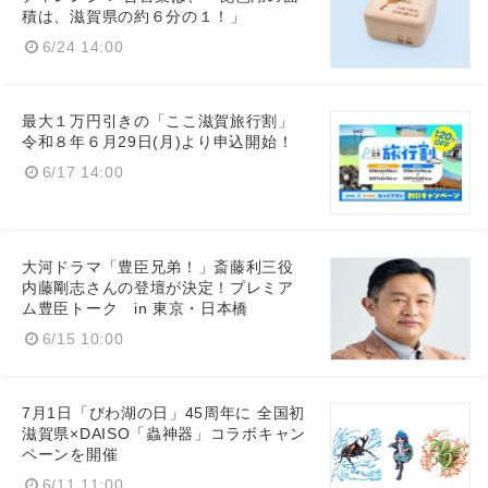
積は、滋賀県の約６分の１！」
6/24 14:00
最大１万円引きの「ここ滋賀旅行割」
令和８年６月29日(月)より申込開始！
6/17 14:00
大河ドラマ「豊臣兄弟！」斎藤利三役
内藤剛志さんの登壇が決定！プレミア
ム豊臣トーク in 東京・日本橋
6/15 10:00
7月1日「びわ湖の日」45周年に 全国初
滋賀県×DAISO「蟲神器」コラボキャン
ペーンを開催
6/11 11:00