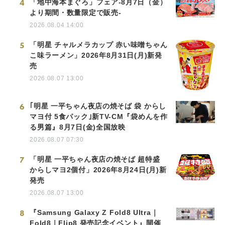
4
「地中海本まぐろ」フェア-8月7日（金）
より期間・数量限定で販売-
2026.08.04 14:00
5
「明星 チャルメラカップ 赤い味噌ちゃん
こ味ラーメン」2026年8月31日(月)新発
売
2026.08.07 13:00
6
｢明星 一平ちゃん夜店の焼そば 袋 からし
マヨ付 5食パック｣新TV-CM『袋めんを作
る男篇』8月7日(金)全国放映
2026.08.07 07:30
7
「明星 一平ちゃん夜店の焼そば 超特盛
からしマヨ2個付」2026年8月24日(月)新
発売
2026.08.07 13:00
8
『Samsung Galaxy Z Fold8 Ultra｜
Fold8｜Flip8 発売記念イベント』開催