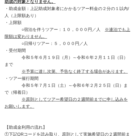
助成の対象となりません。
・助成金額：上記助成対象者にかかるツアー料金の２分の１以内/
人（上限額あり）
・上限額
○宿泊を伴うツアー：１０，０００円／人
※連泊でも上
限額は変わりません。
○日帰りツアー：５，０００円／人
・受付期間
令和５年６月１９日（月）～令和６年２月１１日（日）
まで
※予算に達し次第、予告なく終了する場合があります。
・ツアー催行期間
令和５年７月１日（土）～令和６年２月２５日（日）ま
で（帰着日）
※原則としてツアー希望日の２週間前までに申し込みを
お願いします。
【助成金利用の流れ】
①下記QRコードを読み取り、原則として
実施希望日の２週間前ま