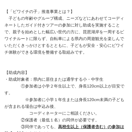
【「ビワイチの子」推進事業とは？】
子どもの年齢やグループ構成、ニーズなどにあわせてコーディ
ネートしたガイド付きツアーの参加に対し助成を実施すること
で、親子を始めとした幅広い世代の方に、琵琶湖岸を一周するビ
ワイチルートに限らず、自転車による県内の周遊観光を楽しんで
いただくきっかけとするとともに、子どもが安全・安心にビワイ
チ体験ができる環境を整備する取組みです。
【助成内容】
・助成対象者：県内に居住または通学する小・中学生
①参加者は小学２年生以上で、身長120cm以上が目安で
す。
※参加者に小学１年生または身長120cm未満の子ども
が含まれる場合は申込み後、
コーディネーターにご相談ください。
②保護者（最低１名）の同伴が必要です。
③同伴であっても、
高校生以上（保護者含む）の参加は