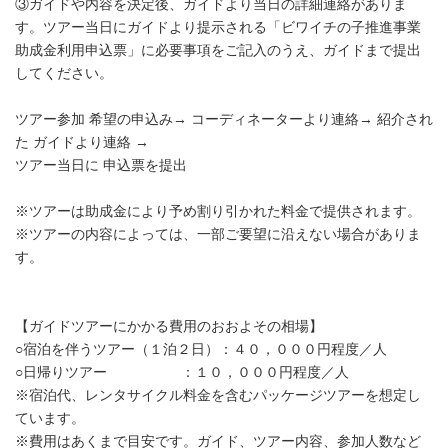
③ガイドや内容を決定後、ガイドより当日の詳細連絡がありま
す。ツアー当日にガイドより提示される「ビワイチの子推進事業
助成金利用申込票」に必要事項をご記入のうえ、ガイドまで提出
してください。
ツアー参加 希望の申込み→ コーディネーターより連絡→ 紹介され
た ガイドより連絡 →
ツアー当日に 申込票を提出
※ツアーは助成金により予め割り引かれた料金で提供されます。
※ツアーの内容によっては、一部ご要望に沿えない場合がありま
す。
【ガイドツアーにかかる費用のおおよその相場】
○宿泊を伴うツアー（１泊２日）：４０，０００円程度／人
○日帰りツアー ：１０，０００円程度／人
※宿泊代、レンタサイクル料金を含むパッケージツアーを想定し
ています。
※費用はあくまで目安です。ガイド、ツアー内容、参加人数など