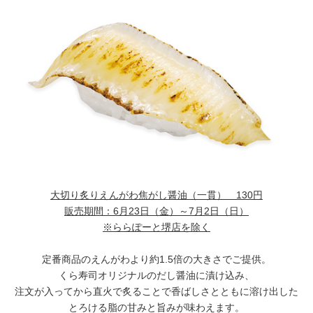
大切り炙りえんがわ焦がし醤油（一貫） 130円
販売期間：6月23日（金）～7月2日（日）
※ららぽーと堺店を除く
定番商品のえんがわより約1.5倍の大きさでご提供。
くら寿司オリジナルのだし醤油に漬け込み、
注文が入ってから直火で炙ることで香ばしさとともに溶け出した
とろける脂の甘みと旨みが味わえます。