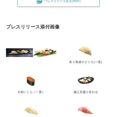

プレスリリース原文(PDF)
プレスリリース添付画像
炙り熟成のどぐろ(一貫)
大粒いくら（一貫）
極上貝盛り合わせ