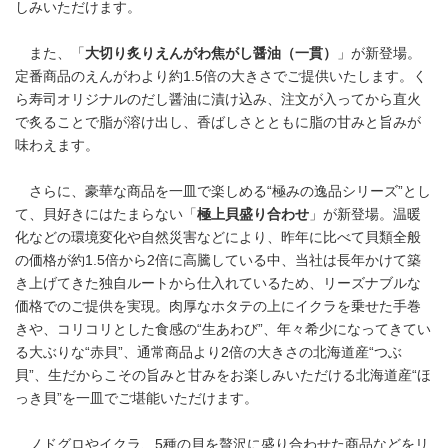
しみいただけます。
また、「
大切り炙りえんがわ焦がし醤油（一貫）
」が新登場。
定番商品のえんがわより約1.5倍の大きさでご提供いたします。く
ら寿司オリジナルのだし醤油に漬け込み、注文が入ってから直火
で炙ることで脂が溶け出し、香ばしさとともに脂の甘みと旨みが
味わえます。
さらに、豪華な商品を一皿で楽しめる“極みの逸品シリーズ”とし
て、貝好きにはたまらない「
極上貝盛り合わせ
」が新登場。温暖
化などの環境変化や自然災害などにより、昨年に比べて貝類全般
の価格が約1.5倍から2倍に高騰している中、当社は長年かけて築
き上げてきた独自ルートから仕入れているため、リーズナブルな
価格でのご提供を実現。肉厚なホタテの上にイクラを乗せた手巻
きや、コリコリとした食感の“生あわび”、年々希少になってきてい
る大ぶりな“赤貝”、通常商品より2倍の大きさの北海道産“つぶ
貝”、生だからこその旨みと甘みをお楽しみいただける北海道産“ほ
っき貝”を一皿でご堪能いただけます。
ノドグロやイクラ、5種の貝を贅沢に盛り合わせた商品などをリ