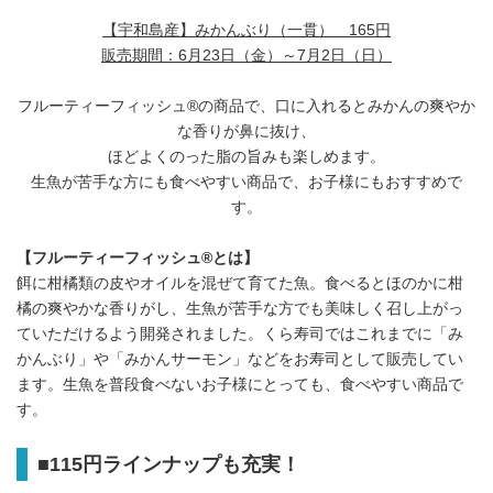
【宇和島産】みかんぶり（一貫）
165円
販売期間：
6月23日（金）～7月2日（日）
フルーティーフィッシュ®の商品で、口に入れるとみかんの爽やか
な香りが鼻に抜け、
ほどよくのった脂の旨みも楽しめます。
生魚が苦手な方にも食べやすい商品で、お子様にもおすすめで
す。
【フルーティーフィッシュ
®
とは】
餌に柑橘類の皮やオイルを混ぜて育てた魚。食べるとほのかに柑
橘の爽やかな香りがし、生魚が苦手な方でも美味しく召し上がっ
ていただけるよう開発されました。くら寿司ではこれまでに「み
かんぶり」や「みかんサーモン」などをお寿司として販売してい
ます。生魚を普段食べないお子様にとっても、食べやすい商品で
す。
■
115
円ラインナップも充実！