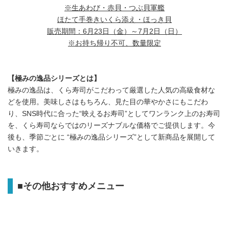
※生あわび・赤貝・つぶ貝軍艦
ほたて手巻きいくら添え・ほっき貝
販売期間：
6月23日（金）～7月2日（日）
※お持ち帰り不可、数量限定
【極みの逸品シリーズとは】
極みの逸品は、くら寿司がこだわって厳選した人気の高級食材な
どを使用。美味しさはもちろん、見た目の華やかさにもこだわ
り、SNS時代に合った“映えるお寿司”としてワンランク上のお寿司
を、くら寿司ならではのリーズナブルな価格でご提供します。今
後も、季節ごとに “極みの逸品シリーズ”として新商品を展開して
いきます。
■
その他おすすめメニュー