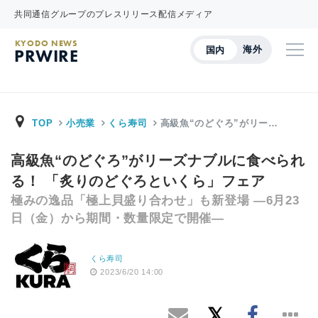
共同通信グループのプレスリリース配信メディア
KYODO NEWS
海外
国内
PRWIRE
TOP
小売業
くら寿司
高級魚“のどぐろ”がリー…
高級魚“のどぐろ”がリーズナブルに食べられ
る！ 「炙りのどぐろといくら」フェア
極みの逸品「極上貝盛り合わせ」も新登場 ―6月23
日（金）から期間・数量限定で開催―
くら寿司
2023/6/20 14:00