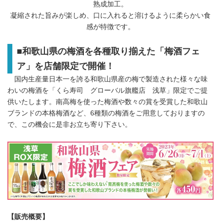
熟成加工。
凝縮された旨みが楽しめ、口に入れると溶けるように柔らかい食
感が特徴です。
■
和歌山県の梅酒を各種取り揃えた「梅酒フェ
ア」を店舗限定で開催！
国内生産量日本一を誇る和歌山県産の梅で製造された様々な味
わいの梅酒を「くら寿司 グローバル旗艦店 浅草」限定でご提
供いたします。南高梅を使った梅酒や数々の賞を受賞した和歌山
ブランドの本格梅酒など、6種類の梅酒をご用意しておりますの
で、この機会に是非お立ち寄り下さい。
Japanese
【販売概要】