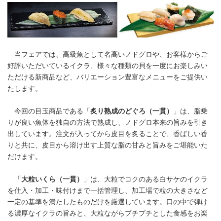
当フェアでは、高級魚として名高いノドグロや、お客様からご
好評いただいているイクラ、様々な種類の貝を一度にお楽しみい
ただける新商品など、バリエーション豊富なメニューをご提供い
たします。
今回の目玉商品である「
炙り熟成のどぐろ（一貫）
」は、脂乗
りが良い魚体を独自の方法で熟成し、ノドグロ本来の旨みを引き
出しています。注文が入ってから皮目を炙ることで、香ばしい香
りと共に、皮目から溶け出す上質な脂の甘みと旨みをご堪能いた
だけます。
「
大粒いくら（一貫）
」は、大粒でコクのある白サケのイクラ
を仕入・加工・味付けまで一括管理し、加工場で粒の大きさなど
一定の基準を満たしたものだけを厳選しています。口の中で弾け
る濃厚なイクラの旨みと、大粒ながらプチプチとした食感をお楽