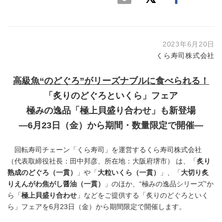
2023年6月20日
くら寿司株式会社
高級魚“のどぐろ”がリーズナブルに食べられる！
「炙りのどぐろといくら」フェア
極みの逸品「極上貝盛り合わせ」も新登場
―6月23日（金）から期間・数量限定で開催―
回転寿司チェーン「くら寿司」を運営するくら寿司株式会社
（代表取締役社長：田中邦彦、所在地：大阪府堺市） は、「
炙り
熟成のどぐろ（一貫）
」や「
大粒いくら（一貫）
」、「
大切り炙
りえんがわ焦がし醤油（一貫）
」のほか、“極みの逸品シリーズ”か
ら「
極上貝盛り合わせ
」などをご提供する「炙りのどぐろといく
ら」フェアを6月23日（金）から期間限定で開催します。