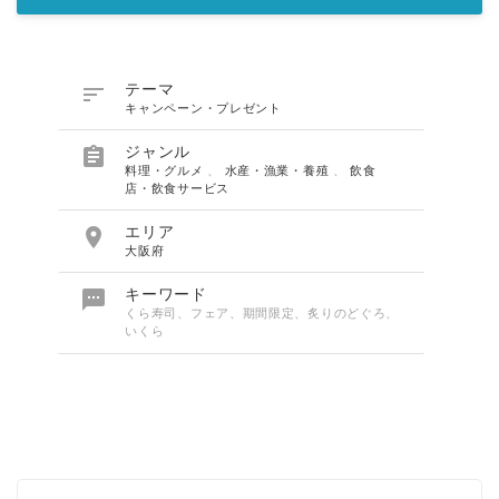

テーマ
キャンペーン・プレゼント

ジャンル
料理・グルメ
、
水産・漁業・養殖
、
飲食
店・飲食サービス

エリア
大阪府

キーワード
くら寿司、フェア、期間限定、炙りのどぐろ、
いくら