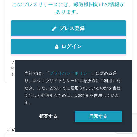
このプレスリリースには、報道機関向けの情報が
あります。
プレス登録
ログイン
プレス会員登録を行うと、広報担当者の連絡先や、イベント・記者会見
の情報など、報道機関だけに公開する情報が閲覧できるようになりま
当社では、「
プライバシーポリシー
」に定める通
す。
プレスリリース受信に関するご案内
り、本ウェブサイトとサービスを快適にご利用いた
だき、また、どのように活用されているのかを当社
で詳しく把握するために、Cookie を使用していま
す。
同意する
拒否する
このプレスリリースを配信した企業・団体