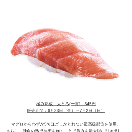
極み熟成 大とろ
(一貫) 345円
販売期間：
6月23日（金）～7月2日（日）
マグロからわずか5％ほどしかとれない最高級部位を使用。
さらに、独自の熟成技術を施すことで旨みを最大限に引き出し、