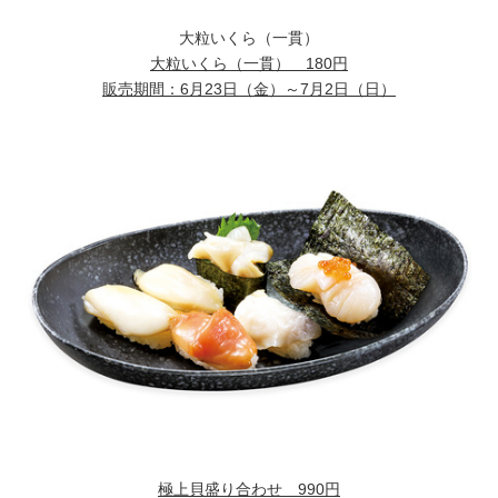
大粒いくら（一貫）
大粒いくら（一貫）
180円
販売期間：
6月23日（金）～7月2日（日）
極上貝盛り合わせ
990円