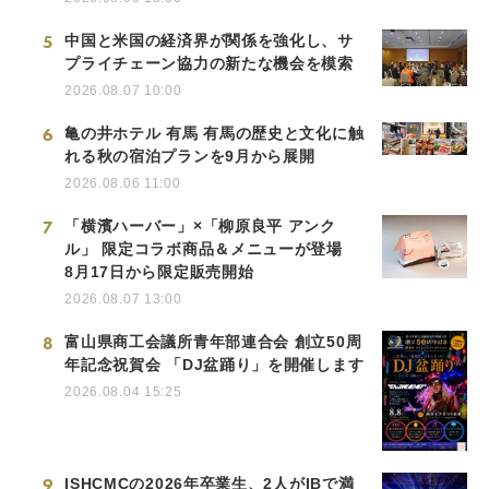
5
中国と米国の経済界が関係を強化し、サ
プライチェーン協力の新たな機会を模索
2026.08.07 10:00
6
亀の井ホテル 有馬 有馬の歴史と文化に触
れる秋の宿泊プランを9月から展開
2026.08.06 11:00
7
「横濱ハーバー」×「柳原良平 アンク
ル」 限定コラボ商品＆メニューが登場
8月17日から限定販売開始
2026.08.07 13:00
8
富山県商工会議所青年部連合会 創立50周
年記念祝賀会 「DJ盆踊り」を開催します
2026.08.04 15:25
9
ISHCMCの2026年卒業生、2人がIBで満