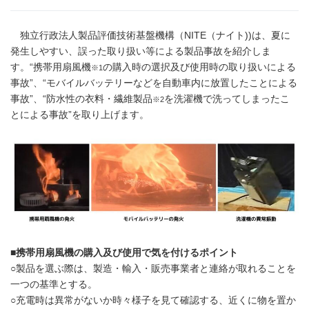
独立行政法人製品評価技術基盤機構（NITE（ナイト))は、夏に
発生しやすい、誤った取り扱い等による製品事故を紹介しま
す。“携帯用扇風機
の購入時の選択及び使用時の取り扱いによる
※1
事故”、“モバイルバッテリーなどを自動車内に放置したことによる
事故”、“防水性の衣料・繊維製品
を洗濯機で洗ってしまったこ
※2
とによる事故”を取り上げます。
■携帯用扇風機の購入及び使用で気を付けるポイント
○製品を選ぶ際は、製造・輸入・販売事業者と連絡が取れることを
一つの基準とする。
○充電時は異常がないか時々様子を見て確認する、近くに物を置か