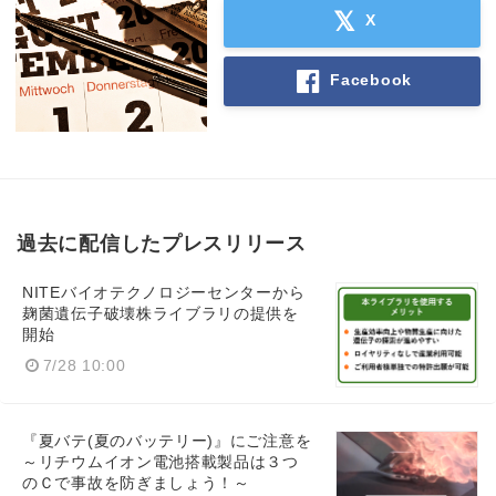
X
Facebook
過去に配信したプレスリリース
NITEバイオテクノロジーセンターから
麹菌遺伝子破壊株ライブラリの提供を
開始
7/28 10:00
『夏バテ(夏のバッテリー)』にご注意を
～リチウムイオン電池搭載製品は３つ
のＣで事故を防ぎましょう！～