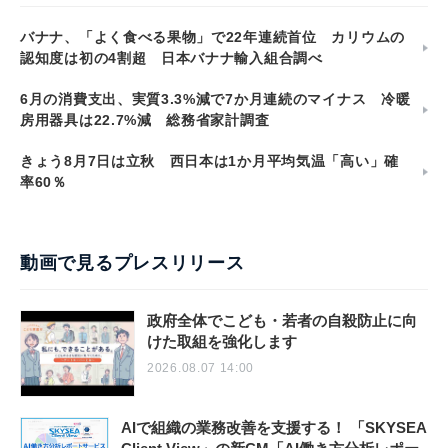
バナナ、「よく食べる果物」で22年連続首位 カリウムの
認知度は初の4割超 日本バナナ輸入組合調べ
6月の消費支出、実質3.3%減で7か月連続のマイナス 冷暖
房用器具は22.7%減 総務省家計調査
きょう8月7日は立秋 西日本は1か月平均気温「高い」確
率60％
動画で見るプレスリリース
政府全体でこども・若者の自殺防止に向
けた取組を強化します
2026.08.07 14:00
AIで組織の業務改善を支援する！ 「SKYSEA