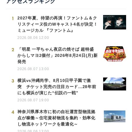
アクセスランキング
1
2027年夏、待望の再演！ファントム＆ク
リスティーヌ役のWキャスト4名が決定！
ミュージカル 『ファントム』
2026.08.06 12:00
2
「明星 一平ちゃん夜店の焼そば 超特盛
からしマヨ2個付」2026年8月24日(月)新
発売
2026.08.07 13:00
3
横浜vs沖縄尚学、8月10日甲子園で激
突 チケット完売の注目カード…28年前
にも横浜が演じた“伝説の一戦”
2026.08.07 19:00
4
神奈川県厚木市に初の自社運営型物流拠
点が稼働～住宅資材物流を集約・効率化
し物流ネットワークを最適化～
2026.08.06 13:00