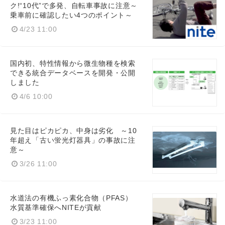
ク!“10代”で多発、自転車事故に注意～
乗車前に確認したい4つのポイント～
4/23 11:00
国内初、特性情報から微生物種を検索
できる統合データベースを開発・公開
しました
4/6 10:00
見た目はピカピカ、中身は劣化 ～10
年超え「古い蛍光灯器具」の事故に注
意～
3/26 11:00
水道法の有機ふっ素化合物（PFAS）
水質基準確保へNITEが貢献
3/23 11:00