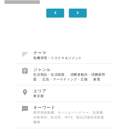

テーマ
危機管理・リスクマネジメント

ジャンル
生活用品・生活雑貨
、
消費者動向・消費者問
題
、
広告・マーケティング・広報
、
家電

エリア
東京都

キーワード
携帯用扇風機、モバイルバッテリー、洗濯機、
自動車内、防水性、NITE、製品評価技術基盤
機構