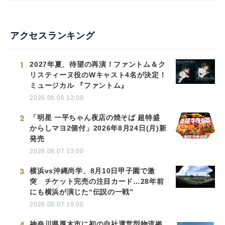
アクセスランキング
1
2027年夏、待望の再演！ファントム＆ク
リスティーヌ役のWキャスト4名が決定！
ミュージカル 『ファントム』
2026.08.06 12:00
2
「明星 一平ちゃん夜店の焼そば 超特盛
からしマヨ2個付」2026年8月24日(月)新
発売
2026.08.07 13:00
3
横浜vs沖縄尚学、8月10日甲子園で激
突 チケット完売の注目カード…28年前
にも横浜が演じた“伝説の一戦”
2026.08.07 19:00
4
神奈川県厚木市に初の自社運営型物流拠