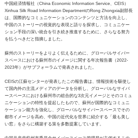
中国経済情報社（China Economic Information Service、CEIS）
Xinhua Silk Road Information DepartmentのRong Zhongxia副部長
は、国際的なコミュニケーションのコンテンツと方法を向上し、
中国のストーリーの視覚的な表現と語りを探求し、コミュニケー
ション手段の深い統合を引き続き推進するために、さらなる努力
を払うべきだと指摘しました。
蘇州のストーリーをよりよく伝えるために、グローバルサイバー
スペースにおける蘇州市のイメージに関する年次報告書（2022-
2023年）がサブフォーラムで発表されました。
CEISの江蘇センターが発表したこの報告書は、情報技術を駆使し
て国内外の主流メディアのデータを分析し、グローバルなサイバ
ースペースにおける蘇州市の総合的な3次元イメージとそのコミュ
ニケーションの特性を提起したもので、蘇州が国際的なコミュニ
ケーション能力を強化し、グローバルなサイバースペースでその
都市イメージを高め、中国の近代化を世界に紹介する「最も美し
い窓」をさらに構築する策を多数提案しています。