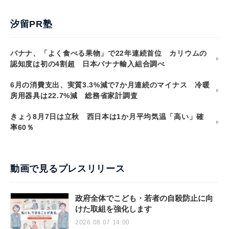
汐留PR塾
バナナ、「よく食べる果物」で22年連続首位 カリウムの
認知度は初の4割超 日本バナナ輸入組合調べ
6月の消費支出、実質3.3%減で7か月連続のマイナス 冷暖
房用器具は22.7%減 総務省家計調査
きょう8月7日は立秋 西日本は1か月平均気温「高い」確
率60％
動画で見るプレスリリース
政府全体でこども・若者の自殺防止に向
けた取組を強化します
2026.08.07 14:00