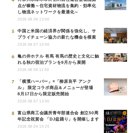
点が稼働～住宅資材物流を集約・効率化
し物流ネットワークを最適化～
2026.08.06 13:00
5
中国と米国の経済界が関係を強化し、サ
プライチェーン協力の新たな機会を模索
2026.08.07 10:00
6
亀の井ホテル 有馬 有馬の歴史と文化に触
れる秋の宿泊プランを9月から展開
2026.08.06 11:00
7
「横濱ハーバー」×「柳原良平 アンク
ル」 限定コラボ商品＆メニューが登場
8月17日から限定販売開始
2026.08.07 13:00
8
富山県商工会議所青年部連合会 創立50周
年記念祝賀会 「DJ盆踊り」を開催します
2026.08.04 15:25