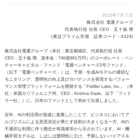
2023年7月７日
株式会社 電通グループ
代表執行役 社長 CEO 五十嵐 博
(東証プライム市場 証券コード：4324)
株式会社電通グループ（本社：東京都港区、代表執行役 社長
CEO：五十嵐 博、資本金：746億981万円）のコーポレート・ベン
チャーキャピタル・ファンド「電通ベンチャーズ2号ファンド」
（以下「電通ベンチャーズ」）は、予測・生成AIモデルの適切な
モニタリング、透明性の向上及びガバナンスを実現するパフォー
マンス管理プラットフォームを開発する「Fiddler Labs, Inc.」（本
社：米国カリフォルニア州、CEO：Krishna Gade、以下「フィド
ラー社」）に、日本のファンドとして初めて出資しました。
近年、AIの利活用が急速に進展したことで、ビジネスにおいてア
ルゴリズムによる意思決定が果たす役割が大きくなる一方、AIの
不適切な利用に伴う懸念が有識者等から示されています。AI・機
械学習モデルは、しばしば透明性に欠け、予期しないバイアスを