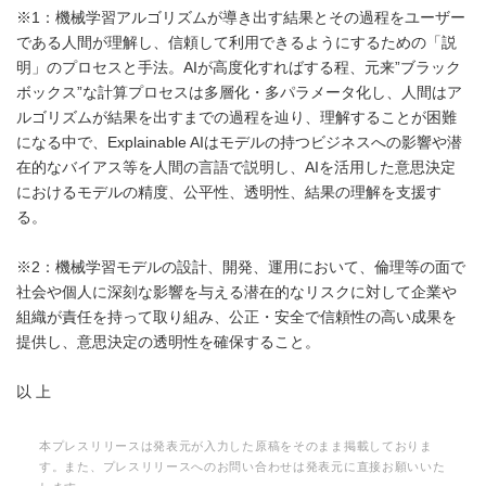
※1：機械学習アルゴリズムが導き出す結果とその過程をユーザー
である人間が理解し、信頼して利用できるようにするための「説
明」のプロセスと手法。AIが高度化すればする程、元来”ブラック
ボックス”な計算プロセスは多層化・多パラメータ化し、人間はア
ルゴリズムが結果を出すまでの過程を辿り、理解することが困難
になる中で、Explainable AIはモデルの持つビジネスへの影響や潜
在的なバイアス等を人間の言語で説明し、AIを活用した意思決定
におけるモデルの精度、公平性、透明性、結果の理解を支援す
る。
※2：機械学習モデルの設計、開発、運用において、倫理等の面で
社会や個人に深刻な影響を与える潜在的なリスクに対して企業や
組織が責任を持って取り組み、公正・安全で信頼性の高い成果を
提供し、意思決定の透明性を確保すること。
以 上
本プレスリリースは発表元が入力した原稿をそのまま掲載しておりま
す。また、プレスリリースへのお問い合わせは発表元に直接お願いいた