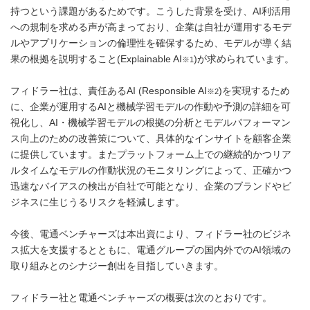
持つという課題があるためです。こうした背景を受け、AI利活用
への規制を求める声が高まっており、企業は自社が運用するモデ
ルやアプリケーションの倫理性を確保するため、モデルが導く結
果の根拠を説明すること(Explainable AI
)が求められています。
※1
フィドラー社は、責任あるAI (Responsible AI
)を実現するため
※2
に、企業が運用するAIと機械学習モデルの作動や予測の詳細を可
視化し、AI・機械学習モデルの根拠の分析とモデルパフォーマン
ス向上のための改善策について、具体的なインサイトを顧客企業
に提供しています。またプラットフォーム上での継続的かつリア
ルタイムなモデルの作動状況のモニタリングによって、正確かつ
迅速なバイアスの検出が自社で可能となり、企業のブランドやビ
ジネスに生じうるリスクを軽減します。
今後、電通ベンチャーズは本出資により、フィドラー社のビジネ
ス拡大を支援するとともに、電通グループの国内外でのAI領域の
取り組みとのシナジー創出を目指していきます。
フィドラー社と電通ベンチャーズの概要は次のとおりです。