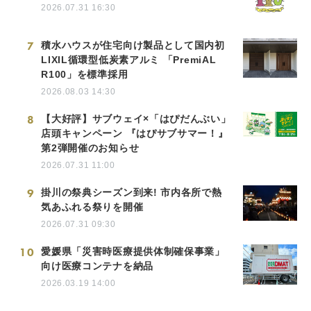
2026.07.31 16:30
7
積水ハウスが住宅向け製品として国内初
LIXIL循環型低炭素アルミ 「PremiAL
R100」を標準採用
2026.08.03 14:30
8
【大好評】サブウェイ×「はぴだんぶい」
店頭キャンペーン 『はぴサブサマー！』
第2弾開催のお知らせ
2026.07.31 11:00
9
掛川の祭典シーズン到来! 市内各所で熱
気あふれる祭りを開催
2026.07.31 09:30
10
愛媛県「災害時医療提供体制確保事業」
向け医療コンテナを納品
2026.03.19 14:00