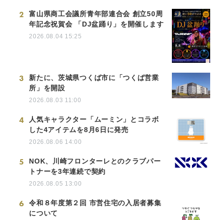
2
富山県商工会議所青年部連合会 創立50周
年記念祝賀会 「DJ盆踊り」を開催します
2026.08.04 15:25
3
新たに、茨城県つくば市に「つくば営業
所」を開設
2026.08.03 11:00
4
人気キャラクター「ムーミン」とコラボ
した4アイテムを8月6日に発売
2026.08.06 14:00
5
NOK、川崎フロンターレとのクラブパー
トナーを3年連続で契約
2026.08.05 13:00
6
令和８年度第２回 市営住宅の入居者募集
について