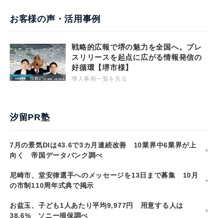
お客様の声・活用事例
戦略的広報で堺の魅力を全国へ。プレ
スリリースを起点に広がる情報発信の
好循環【堺市様】
導入事例一覧を見る
汐留PR塾
7月の景気DIは43.6で3カ月連続改善 10業界中6業界が上
向く 帝国データバンク調べ
尼崎市、堂安律選手へのメッセージを13日まで募集 10月
の市制110周年式典で掲示
お盆玉、子ども1人あたり平均9,977円 用意する人は
38.6% ソニー損保調べ