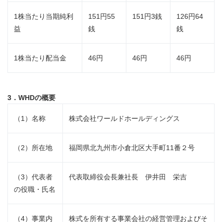
1株当たり当期純利
151円55
151円3銭
126円64
益
銭
銭
1株当たり配当金
46円
46円
46円
3．WHD
の概要
（1）名称
株式会社ワールドホールディングス
（2）所在地
福岡県北九州市小倉北区大手町11番２号
（3）代表者
代表取締役会長兼社長 伊井田 栄吉
の役職・氏名
（4）事業内
株式を所有する事業会社の経営管理およびそ