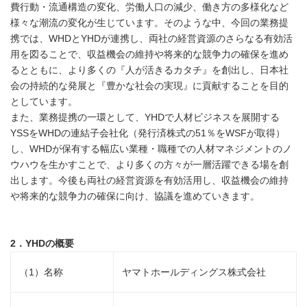
費行動・流通構造の変化、労働人口の減少、働き方の多様化など
様々な潮流の変化が生じています。そのような中、今回の業務提
携では、WHDとYHDが連携し、両社の経営資源のさらなる有効活
用を図ることで、収益機会の維持や将来的な競争力の確保を進め
るとともに、より多くの『人が活きるカタチ』を創出し、日本社
会の持続的な発展と『豊かな社会の実現』に貢献することを目的
としています。
また、業務提携の一環として、YHDで人材ビジネスを展開する
YSSをWHDの連結子会社化（発行済株式の51％をWSFが取得）
し、WHDが保有する幅広い業種・職種での人材マネジメントのノ
ウハウを生かすことで、より多くの方々が一層活躍できる場を創
出します。今後も両社の経営資源を有効活用し、収益機会の維持
や将来的な競争力の確保に向け、協議を進めていきます。
2．YHD
の概要
（1）名称
ヤマトホールディングス株式会社