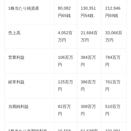
1株当たり純資産
80,082
130,351
212,946
円65銭
円54銭
円69銭
売上高
4,052百
21,684百
33,066百
万円
万円
万円
営業利益
106百万
384百万
784百万
円
円
円
経常利益
125百万
386百万
761百万
円
円
円
当期純利益
82百万
308百万
510百万
円
円
円
1株当たり当期純利益
16,558
61,638円
101,991