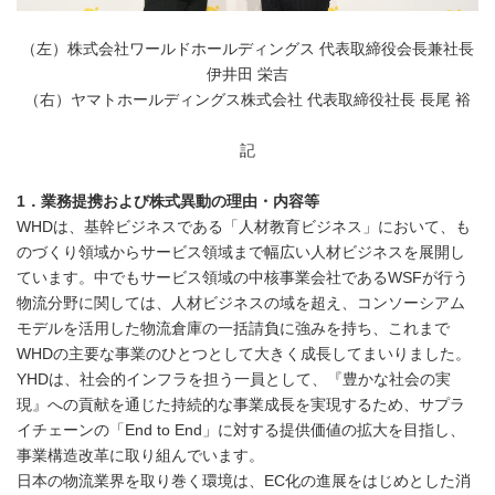
（左）株式会社ワールドホールディングス 代表取締役会長兼社長
伊井田 栄吉
（右）ヤマトホールディングス株式会社 代表取締役社長 長尾 裕
記
1．業務提携および株式異動の理由・内容等
WHDは、基幹ビジネスである「人材教育ビジネス」において、も
のづくり領域からサービス領域まで幅広い人材ビジネスを展開し
ています。中でもサービス領域の中核事業会社であるWSFが行う
物流分野に関しては、人材ビジネスの域を超え、コンソーシアム
モデルを活用した物流倉庫の一括請負に強みを持ち、これまで
WHDの主要な事業のひとつとして大きく成長してまいりました。
YHDは、社会的インフラを担う一員として、『豊かな社会の実
現』への貢献を通じた持続的な事業成長を実現するため、サプラ
イチェーンの「End to End」に対する提供価値の拡大を目指し、
事業構造改革に取り組んでいます。
日本の物流業界を取り巻く環境は、EC化の進展をはじめとした消