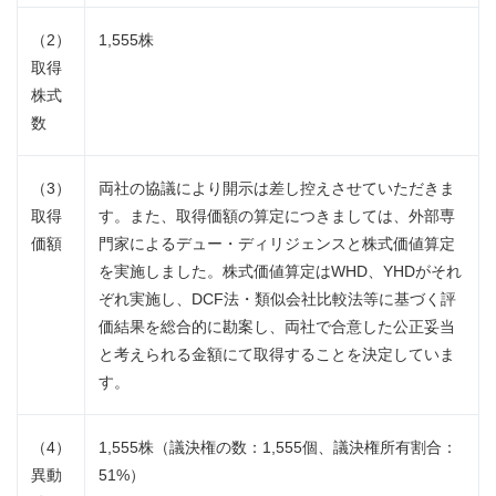
（2）
1,555株
取得
株式
数
（3）
両社の協議により開示は差し控えさせていただきま
取得
す。また、取得価額の算定につきましては、外部専
価額
門家によるデュー・ディリジェンスと株式価値算定
を実施しました。株式価値算定はWHD、YHDがそれ
ぞれ実施し、DCF法・類似会社比較法等に基づく評
価結果を総合的に勘案し、両社で合意した公正妥当
と考えられる金額にて取得することを決定していま
す。
（4）
1,555株（議決権の数：1,555個、議決権所有割合：
異動
51%）