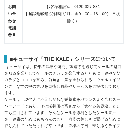
お問
お客様相談室 0120-327-831
い合
[通話料無料][受付時間]月～金9：00～18：00(土日祝
わせ
除く）
電話
番号
■
キューサイ「
THE KALE
」シリーズについて
キューサイは、長年の栽培や研究、製造等を通じてケールの魅力
を知る企業としてケールのチカラを発信するとともに、健やかな
カラダとココロを育み、前向きに歳を重ねられる「ウェルエイジ
ング」な世の中の実現を目指し商品やサービスをご提供しており
ます。
ケールは、現代人に不足しがちな栄養素をバランスよく含むスー
パーフードであり、その栄養価の高さから「食べる美容液」とし
ても注目されています。そんなケールを原料としたケール青汁
を、健康のためはもちろんのこと、内側の美しさに繋げるために
取り入れていただければ幸いです。皆様の毎日に寄り添うライフ