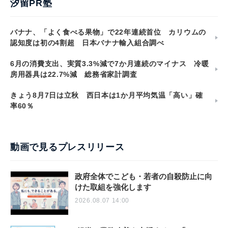
汐留PR塾
バナナ、「よく食べる果物」で22年連続首位 カリウムの
認知度は初の4割超 日本バナナ輸入組合調べ
6月の消費支出、実質3.3%減で7か月連続のマイナス 冷暖
房用器具は22.7%減 総務省家計調査
きょう8月7日は立秋 西日本は1か月平均気温「高い」確
率60％
動画で見るプレスリリース
政府全体でこども・若者の自殺防止に向
けた取組を強化します
2026.08.07 14:00