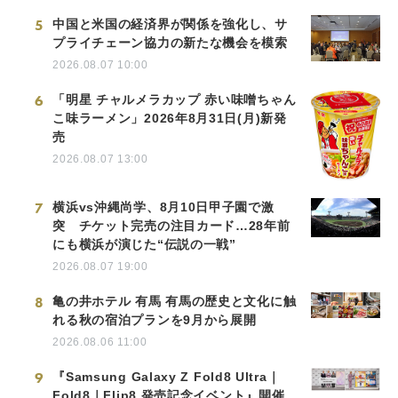
5
中国と米国の経済界が関係を強化し、サ
プライチェーン協力の新たな機会を模索
2026.08.07 10:00
6
「明星 チャルメラカップ 赤い味噌ちゃん
こ味ラーメン」2026年8月31日(月)新発
売
2026.08.07 13:00
7
横浜vs沖縄尚学、8月10日甲子園で激
突 チケット完売の注目カード…28年前
にも横浜が演じた“伝説の一戦”
2026.08.07 19:00
8
亀の井ホテル 有馬 有馬の歴史と文化に触
れる秋の宿泊プランを9月から展開
2026.08.06 11:00
9
『Samsung Galaxy Z Fold8 Ultra｜
Fold8｜Flip8 発売記念イベント』開催