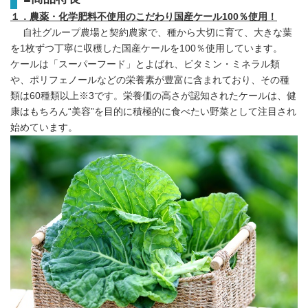
１．農薬・化学肥料不使用のこだわり国産ケール
100
％使用！
自社グループ農場と契約農家で、種から大切に育て、大きな葉
を1枚ずつ丁寧に収穫した国産ケールを100％使用しています。
ケールは「スーパーフード」とよばれ、ビタミン・ミネラル類
や、ポリフェノールなどの栄養素が豊富に含まれており、その種
類は60種類以上※3です。栄養価の高さが認知されたケールは、健
康はもちろん“美容”を目的に積極的に食べたい野菜として注目され
始めています。