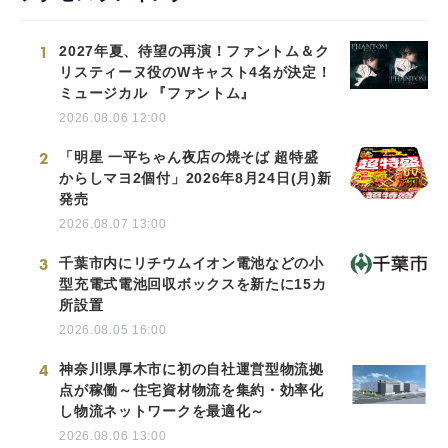
1
2027年夏、待望の再演！ファントム＆ク
リスティーヌ役のWキャスト4名が決定！
ミュージカル 『ファントム』
2026.08.06 12:00
2
「明星 一平ちゃん夜店の焼そば 超特盛
からしマヨ2個付」2026年8月24日(月)新
発売
2026.08.07 13:00
3
千葉市内にリチウムイオン電池などの小
型充電式電池回収ボックスを新たに15カ
所設置
2026.08.05 16:00
4
神奈川県厚木市に初の自社運営型物流拠
点が稼働～住宅資材物流を集約・効率化
し物流ネットワークを最適化～
2026.08.06 13:00