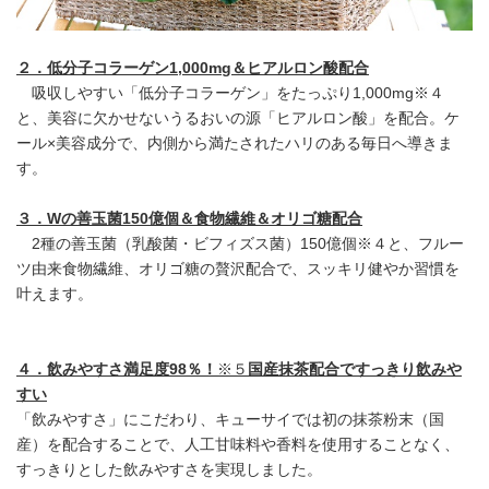
２．低分子コラーゲン
1,000m
g
＆ヒアルロン酸配合
吸収しやすい「低分子コラーゲン」をたっぷり1,000mg※４
と、美容に欠かせないうるおいの源「ヒアルロン酸」を配合。ケ
ール×美容成分で、内側から満たされたハリのある毎日へ導きま
す。
３．
W
の善玉菌
150
億個＆食物繊維＆オリゴ糖配合
2種の善玉菌（乳酸菌・ビフィズス菌）150億個※４と、フルー
ツ由来食物繊維、オリゴ糖の贅沢配合で、スッキリ健やか習慣を
叶えます。
４．飲みやすさ満足度
98
％！
※５
国産抹茶配合ですっきり飲みや
すい
「飲みやすさ」にこだわり、キューサイでは初の抹茶粉末（国
産）を配合することで、人工甘味料や香料を使用することなく、
すっきりとした飲みやすさを実現しました。