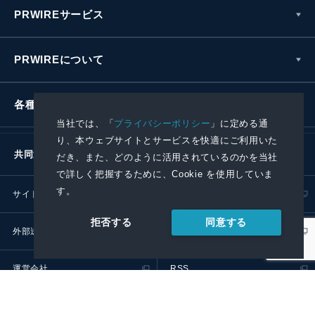
PRWIREサービス
PRWIREについて
各種お問い合わせ
当社では、「
プライバシーポリシー
」に定める通
り、本ウェブサイトとサービスを快適にご利用いた
共同通信社グループ
だき、また、どのように活用されているのかを当社
で詳しく把握するために、Cookie を使用していま
す。
サイトポリシー
プライバシーポリシー
同意する
拒否する
外部送信ポリシー
プレスリリース取扱基準
運営会社
RSS
© 2024 Kyodo News PR Wire