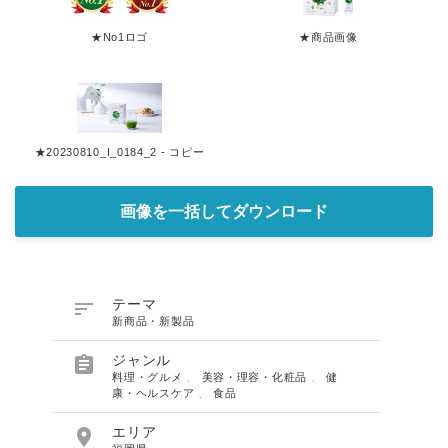
★No1ロゴ
★商品画像
★20230810_I_0184_2 - コピー
画像を一括してダウンロード

テーマ
新商品・新製品

ジャンル
料理・グルメ
、
美容・理容・化粧品
、
健
康・ヘルスケア
、
食品

エリア