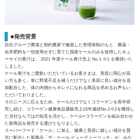
■発売背景
自社グループ農場と契約農家で徹底した管理体制のもと、農薬・
化学肥料を一切使用せずに育てた国産ケールのみを使用したキュ
ーサイの青汁は、 2021 年度ケール青汁売上 No.1 ※1 を獲得いた
しました。
ケール青汁をご愛飲いただいているお客さまは、美容に関心が高
い方も多く、単に野菜不足を補うだけでなく美容に良い成分を追
加配合した、体の内側からキレイになれる商品を求めるお声もい
ただいておりました。
そのニーズに応えるため、ケールだけでなくコラーゲンを長年研
究し続け、コラーゲン健康食品通販売上15年連続No.1※2を獲得し
た当社ならではの知見を活かし、ケール×コラーゲンを組み合わせ
た新商品を発売する運びとなりました。
スーパーフード「ケール」に加え、健康と美容に嬉しい成分を贅
沢に配合した新商品「ザ・ケール ビューティーリッチ」が、みな