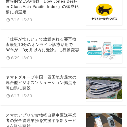
世界的なESG指数「Dow Jones Best-
in-Class Asia Pacific Index」の構成銘
柄に初選定
7/16 15:30
「仕事が忙しい」で放置される要再検
査最短10分のオンライン診療活用で
88%が「3カ月以内に受診」に行動変容
6/29 13:00
ヤマトグループ中国・四国地方最大の
統合型ビジネスソリューション拠点を
岡山県に開設
6/17 15:30
スマホアプリで貨物軽自動車運送事業
者の安全管理業務を支援する新サービ
スを提供開始