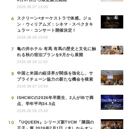
2026.08.07 13:00
6
スクリーン×オーケストラで体感。ジョ
ン・ウィリアムズ：シネマ・スペクタキ
ュラー・コンサート開催決定！
2026.08.08 10:00
7
亀の井ホテル 有馬 有馬の歴史と文化に触
れる秋の宿泊プランを9月から展開
2026.08.06 11:00
8
中国と米国の経済界が関係を強化し、サ
プライチェーン協力の新たな機会を模索
2026.08.07 10:00
9
ISHCMCの2026年卒業生、2人がIBで満
点、学年平均34.5点
2026.08.06 15:40
10
『UQUEEN』シリーズ新TVCM「隣国の
王子」篇 2026年7月1日（水）からオン