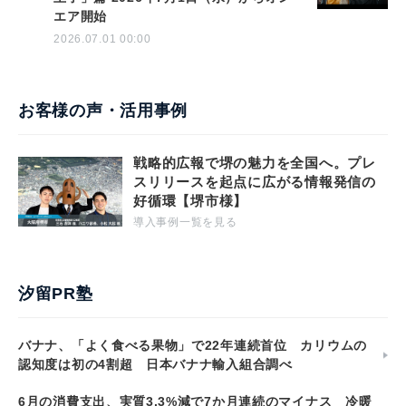
エア開始
2026.07.01 00:00
お客様の声・活用事例
戦略的広報で堺の魅力を全国へ。プレ
スリリースを起点に広がる情報発信の
好循環【堺市様】
導入事例一覧を見る
汐留PR塾
バナナ、「よく食べる果物」で22年連続首位 カリウムの
認知度は初の4割超 日本バナナ輸入組合調べ
6月の消費支出、実質3.3%減で7か月連続のマイナス 冷暖