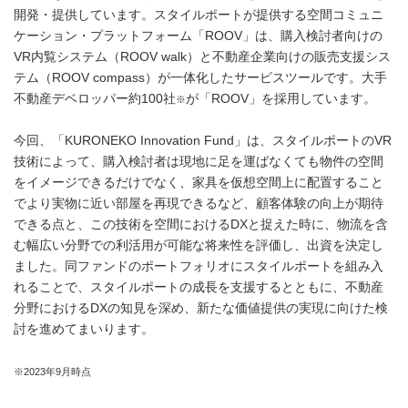
開発・提供しています。スタイルポートが提供する空間コミュニ
ケーション・プラットフォーム「ROOV」は、購入検討者向けの
VR内覧システム（ROOV walk）と不動産企業向けの販売支援シス
テム（ROOV compass）が一体化したサービスツールです。大手
不動産デベロッパー約100社
が「ROOV」を採用しています。
※
今回、「KURONEKO Innovation Fund」は、スタイルポートのVR
技術によって、購入検討者は現地に足を運ばなくても物件の空間
をイメージできるだけでなく、家具を仮想空間上に配置すること
でより実物に近い部屋を再現できるなど、顧客体験の向上が期待
できる点と、この技術を空間におけるDXと捉えた時に、物流を含
む幅広い分野での利活用が可能な将来性を評価し、出資を決定し
ました。同ファンドのポートフォリオにスタイルポートを組み入
れることで、スタイルポートの成長を支援するとともに、不動産
分野におけるDXの知見を深め、新たな価値提供の実現に向けた検
討を進めてまいります。
※2023年9月時点