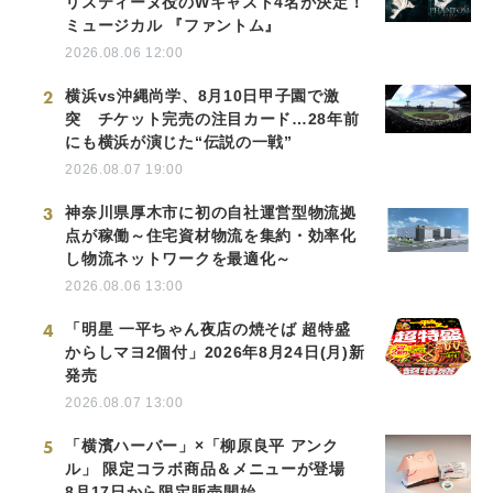
リスティーヌ役のWキャスト4名が決定！
ミュージカル 『ファントム』
2026.08.06 12:00
2
横浜vs沖縄尚学、8月10日甲子園で激
突 チケット完売の注目カード…28年前
にも横浜が演じた“伝説の一戦”
2026.08.07 19:00
3
神奈川県厚木市に初の自社運営型物流拠
点が稼働～住宅資材物流を集約・効率化
し物流ネットワークを最適化～
2026.08.06 13:00
4
「明星 一平ちゃん夜店の焼そば 超特盛
からしマヨ2個付」2026年8月24日(月)新
発売
2026.08.07 13:00
5
「横濱ハーバー」×「柳原良平 アンク
ル」 限定コラボ商品＆メニューが登場
8月17日から限定販売開始