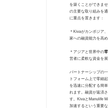
を築くことができませ
の主要な取り組みを通
に重点を置きます：
＊Kivaがカンボジ
家への融資能力を高め
＊アジアと世界中の
零
営者に柔軟な資金を展
パートナーシップの一
トフォーム上で零細起
を迅速に分配する簡単
れます。融資が返済され
す。KivaとManul
加速するという重要な