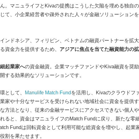
ん。マニュライフとKivaの提携はこうした欠陥を埋める独自
じて、小企業経営者や疎外された人々が金融ソリューションを
ア、インドネシア、フィリピン、ベトナムの融資パートナーを拡
る資金力を提供するため、
アジアに焦点を当てた融資能力の拡
細起業家へ
の資金融資。企業マッチファンドやKiva融資を奨
開する効果的なソリューションです。
環として、
Manulife Match Fund
を活用し、Kivaのクラウド
業家や十分なサービスを受けられない地域社会に資金を提供す
な方法となり、従来の金融サービスにアクセスできない個人や
ると、資金はマニュライフのMatch Fundに戻り、新たな
ife Match Fundは回転資金として利用可能な総資金を増やし、
役割を果たせます。