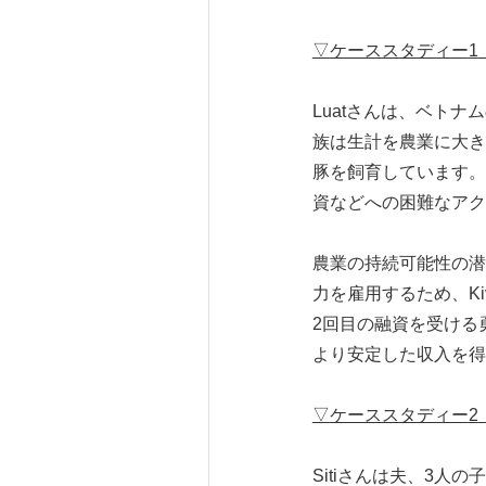
▽
ケーススタディー
1
Luatさんは、ベト
族は生計を農業に大き
豚を飼育しています。
資などへの困難なアク
農業の持続可能性の潜
力を雇用するため、Kivaの
2回目の融資を受ける
より安定した収入を得
▽
ケーススタディー
2
Sitiさんは夫、3人