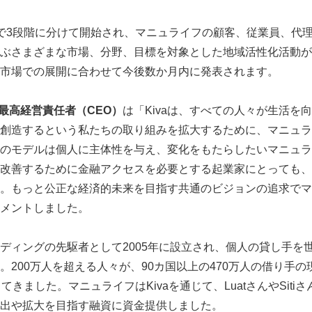
で3段階に分けて開始され、マニュライフの顧客、従業員、代理店
ぶさまざまな市場、分野、目標を対象とした地域活性化活動が
市場での展開に合わせて今後数か月内に発表されます。
最高経営責任者（
CEO
）
は「Kivaは、すべての人々が生活を
創造するという私たちの取り組みを拡大するために、マニュラ
vaのモデルは個人に主体性を与え、変化をもたらしたいマニュ
改善するために金融アクセスを必要とする起業家にとっても、
。もっと公正な経済的未来を目指す共通のビジョンの追求でマ
Japanese
メントしました。
ァンディングの先駆者として2005年に設立され、個人の貸し手を
。200万人を超える人々が、90カ国以上の470万人の借り手
てきました。マニュライフはKivaを通じて、LuatさんやSiti
出や拡大を目指す融資に資金提供しました。