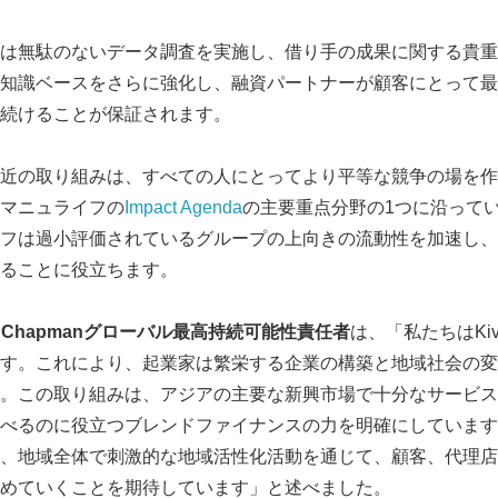
vaは無駄のないデータ調査を実施し、借り手の成果に関する貴
知識ベースをさらに強化し、融資パートナーが顧客にとって最
援し続けることが保証されます。
近の取り組みは、すべての人にとってより平等な競争の場を作
マニュライフの
Impact Agenda
の主要重点分野の1つに沿ってい
フは過小評価されているグループの上向きの流動性を加速し、
ることに役立ちます。
 Chapman
グローバル最高持続可能性責任者
は、「私たちはKi
す。これにより、起業家は繁栄する企業の構築と地域社会の変
。この取り組みは、アジアの主要な新興市場で十分なサービス
べるのに役立つブレンドファイナンスの力を明確にしています
、地域全体で刺激的な地域活性化活動を通じて、顧客、代理店
めていくことを期待しています」と述べました。