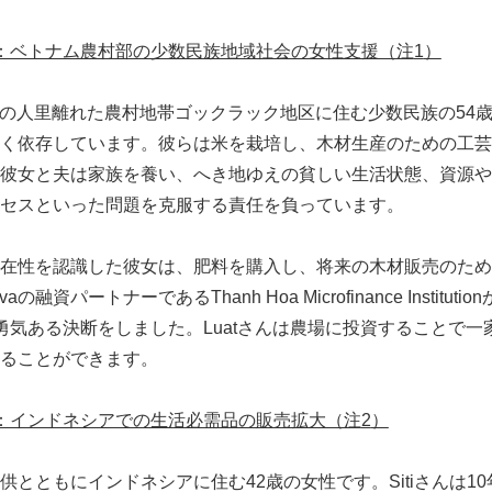
English
：ベトナム農村部の少数民族地域社会の女性支援（注
1
）
ナムの人里離れた農村地帯ゴックラック地区に住む少数民族の54
く依存しています。彼らは米を栽培し、木材生産のための工芸
彼女と夫は家族を養い、へき地ゆえの貧しい生活状態、資源や
セスといった問題を克服する責任を負っています。
在性を認識した彼女は、肥料を購入し、将来の木材販売のため
融資パートナーであるThanh Hoa Microfinance Institut
勇気ある決断をしました。Luatさんは農場に投資することで一
ることができます。
：インドネシアでの生活必需品の販売拡大（注
2
）
の子供とともにインドネシアに住む42歳の女性です。Sitiさんは