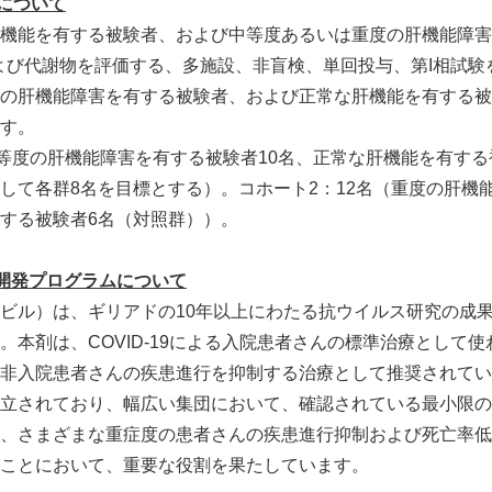
について
機能を有する被験者、および中等度あるいは重度の肝機能障害
よび代謝物を評価する、多施設、非盲検、単回投与、第I相試験
の肝機能障害を有する被験者、および正常な肝機能を有する被
す。
中等度の肝機能障害を有する被験者10名、正常な肝機能を有する
して各群8名を目標とする）。コホート2：12名（重度の肝機
する被験者6名（対照群））。
開発プログラムについて
ビル）は、ギリアドの10年以上にわたる抗ウイルス研究の成
Japanese
。本剤は、COVID-19による入院患者さんの標準治療として
非入院患者さんの疾患進行を抑制する治療として推奨されてい
立されており、幅広い集団において、確認されている最小限の
、さまざまな重症度の患者さんの疾患進行抑制および死亡率低
ことにおいて、重要な役割を果たしています。