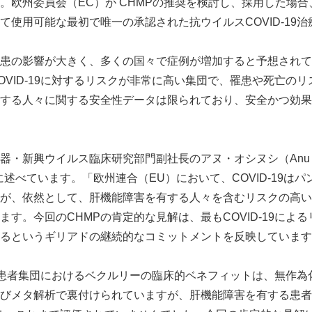
。欧州委員会（EC）が CHMPの推奨を検討し、採用した場
て使用可能な最初で唯一の承認された抗ウイルスCOVID-19
患の影響が大きく、多くの国々で症例が増加すると予想されて
OVID-19に対するリスクが非常に高い集団で、罹患や死亡の
する人々に関する安全性データは限られており、安全かつ効果
器・新興ウイルス臨床研究部門副社長のアヌ・オシヌシ（Anu
ように述べています。「欧州連合（EU）において、COVID-19は
が、依然として、肝機能障害を有する人々を含むリスクの高い
ます。今回のCHMPの肯定的な見解は、最もCOVID-19によ
るというギリアドの継続的なコミットメントを反映しています
る入院患者集団におけるベクルリーの臨床的ベネフィットは、無作
びメタ解析で裏付けられていますが、肝機能障害を有する患者