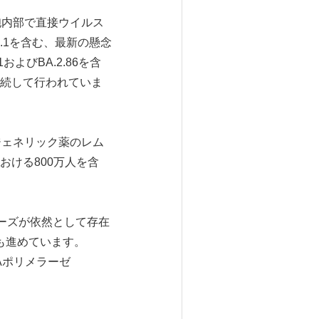
細胞内部で直接ウイルス
.1.1を含む、最新の懸念
よびBA.2.86を含
続して行われていま
ジェネリック薬のレム
ける800万人を含
ニーズが依然として存在
開発も進めています。
NAポリメラーゼ