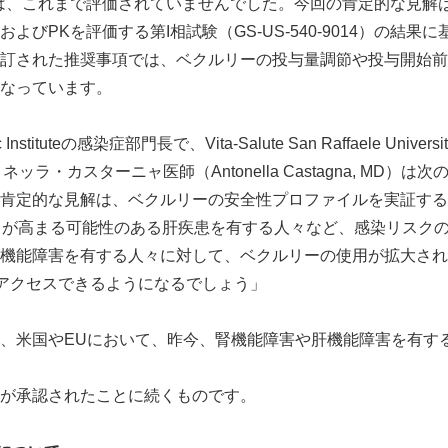
は、これまで評価されていませんでした。今回の肯定的な見解
よびPKを評価する第I相試験（GS-US-540-9014）の結果
訂された推奨事項では、ベクルリーの投与量調節や投与開始前
なっています。
fic Instituteの感染症部門長で、Vita-Salute San Raffaele Universityの
トネッラ・カスターニャ医師（Antonella Castagna, MD）
の肯定的な見解は、ベクルリーの安全性プロファイルを実証する一
クが高まる可能性のある肝疾患を有する人々など、感染リスク
機能障害を有する人々に対して、ベクルリーの使用が拡大され
療にアクセスできるようになるでしょう」
、米国やEUにおいて、昨今、腎機能障害や肝機能障害を有する人
が承認されたことに続くものです。