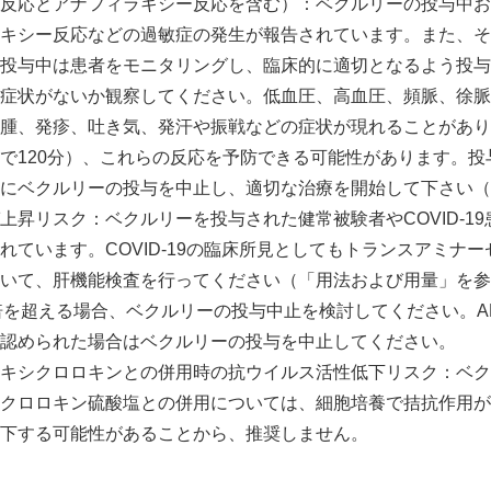
反応とアナフィラキシー反応を含む）：ベクルリーの投与中お
キシー反応などの過敏症の発生が報告されています。また、そ
投与中は患者をモニタリングし、臨床的に適切となるよう投与
症状がないか観察してください。低血圧、高血圧、頻脈、徐脈
腫、発疹、吐き気、発汗や振戦などの症状が現れることがあり
で120分）、これらの反応を予防できる可能性があります。投
にベクルリーの投与を中止し、適切な治療を開始して下さい（
上昇リスク：ベクルリーを投与された健常被験者やCOVID-1
れています。COVID-19の臨床所見としてもトランスアミナ
いて、肝機能検査を行ってください（「用法および用量」を参
0倍を超える場合、ベクルリーの投与中止を検討してください。A
認められた場合はベクルリーの投与を中止してください。
キシクロロキンとの併用時の抗ウイルス活性低下リスク：ベク
クロロキン硫酸塩との併用については、細胞培養で拮抗作用が
下する可能性があることから、推奨しません。