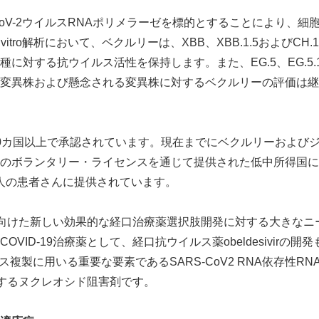
CoV-2ウイルスRNAポリメラーゼを標的とすることにより、
English
vitro解析において、ベクルリーは、XBB、XBB.1.5およびCH
に対する抗ウイルス活性を保持します。また、EG.5、EG.5.1お
変異株および懸念される変異株に対するベクルリーの評価は継
0カ国以上で承認されています。現在までにベクルリーおよび
のボランタリー・ライセンスを通じて提供された低中所得国にお
0万人の患者さんに提供されています。
さんに向けた新しい効果的な経口治療薬選択肢開発に対する大きな
VID-19治療薬として、経口抗ウイルス薬obeldesivirの
、ウイルス複製に用いる重要な要素であるSARS-CoV2 RNA依存性R
用するヌクレオシド阻害剤です。