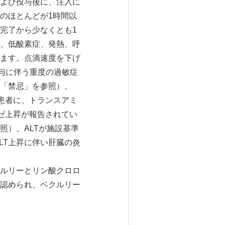
よび投与後に、注入に
のほとんどが1時間以
完了から少なくとも1
、低酸素症、発熱、呼
ます。点滴速度を下げ
与に伴う重度の過敏症
「禁忌」を参照）。
9患者に、トランスアミ
ーゼ上昇が報告されてい
照）。ALTが施設基準
LT上昇に伴い肝臓の炎
ルリーとリン酸クロロ
認められ、ベクルリー