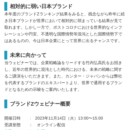
相対的に弱い日本ブランド
本年度のブランドZランキング結果をみると、残念ながら昨年に続
き日本ブランドが世界において相対的に弱まっている結果が見て
取れます。しかし一方で、ポストコロナにおける世界的なインフ
レーションや円安、不透明な国際情勢等混沌とした国際情勢下で
はあるものの、今は日本企業にとって世界に出るチャンスです。
未来に向かって
当ウェビナーでは、企業戦略論をリードする竹内弘高氏をお招き
し、近年の世界的に混沌とした時代における、未来の戦略に関す
るご講演をいただきます。また、カンター・ジャパンからは弊社
を代表するブランドのエキスパートより、世界で通用するブラン
ドとなるための示唆をご案内いたします。
ブランドZウェビナー概要
開催日時 : 2023年11月14日（火）13:00〜15:00
受講形態 ： オンライン配信