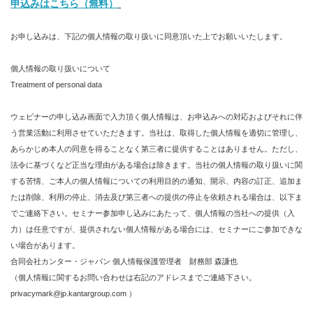
申込みはこちら（無料）
お申し込みは、下記の個人情報の取り扱いに同意頂いた上でお願いいたします。
個人情報の取り扱いについて
Treatment of personal data
ウェビナーの申し込み画面で入力頂く個人情報は、お申込みへの対応およびそれに伴
う営業活動に利用させていただきます。当社は、取得した個人情報を適切に管理し、
あらかじめ本人の同意を得ることなく第三者に提供することはありません。ただし、
法令に基づくなど正当な理由がある場合は除きます。当社の個人情報の取り扱いに関
する苦情、ご本人の個人情報についての利用目的の通知、開示、内容の訂正、追加ま
たは削除、利用の停止、消去及び第三者への提供の停止を依頼される場合は、以下ま
でご連絡下さい。セミナー参加申し込みにあたって、個人情報の当社への提供（入
力）は任意ですが、提供されない個人情報がある場合には、セミナーにご参加できな
い場合があります。
合同会社カンター・ジャパン 個人情報保護管理者 財務部 森謙也
（個人情報に関するお問い合わせは右記のアドレスまでご連絡下さい。
privacymark@jp.kantargroup.com ）