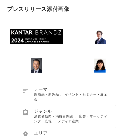
プレスリリース添付画像

テーマ
新商品・新製品
、
イベント・セミナー・展示
会

ジャンル
消費者動向・消費者問題
、
広告・マーケティ
ング・広報
、
メディア産業

エリア