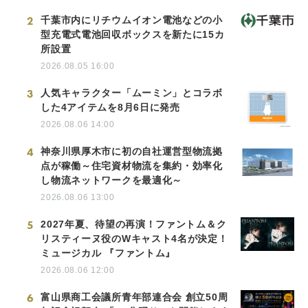
2
千葉市内にリチウムイオン電池などの小
型充電式電池回収ボックスを新たに15カ
所設置
2026.08.05 16:00
3
人気キャラクター「ムーミン」とコラボ
した4アイテムを8月6日に発売
2026.08.06 14:00
4
神奈川県厚木市に初の自社運営型物流拠
点が稼働～住宅資材物流を集約・効率化
し物流ネットワークを最適化～
2026.08.06 13:00
5
2027年夏、待望の再演！ファントム＆ク
リスティーヌ役のWキャスト4名が決定！
ミュージカル 『ファントム』
2026.08.06 12:00
6
富山県商工会議所青年部連合会 創立50周