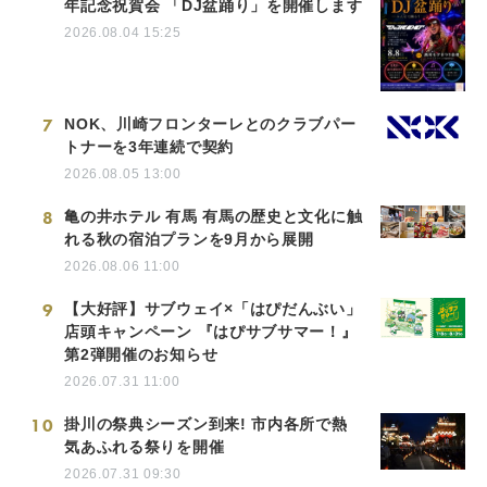
年記念祝賀会 「DJ盆踊り」を開催します
2026.08.04 15:25
7
NOK、川崎フロンターレとのクラブパー
トナーを3年連続で契約
2026.08.05 13:00
8
亀の井ホテル 有馬 有馬の歴史と文化に触
れる秋の宿泊プランを9月から展開
2026.08.06 11:00
9
【大好評】サブウェイ×「はぴだんぶい」
店頭キャンペーン 『はぴサブサマー！』
第2弾開催のお知らせ
2026.07.31 11:00
10
掛川の祭典シーズン到来! 市内各所で熱
気あふれる祭りを開催
2026.07.31 09:30