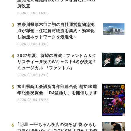
所設置
2026.08.05 16:00
3
神奈川県厚木市に初の自社運営型物流拠
点が稼働～住宅資材物流を集約・効率化
し物流ネットワークを最適化～
2026.08.06 13:00
4
2027年夏、待望の再演！ファントム＆ク
リスティーヌ役のWキャスト4名が決定！
ミュージカル 『ファントム』
2026.08.06 12:00
5
富山県商工会議所青年部連合会 創立50周
年記念祝賀会 「DJ盆踊り」を開催します
2026.08.04 15:25
6
｢明星 一平ちゃん夜店の焼そば 袋 からし
マヨ付 5食パック｣新TV-CM『袋めんを作