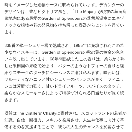
時をイメージした進物ケースに収められています。デカンターの
デザインは、豊なビクトリア風と、「The Major」が現在の蒸留所
敷地内にある最愛のGarden of Splendoursの蒸留所温室にエキゾ
チックな植物や花の発見物を持ち帰った容器からヒントを得てい
ます。
835番の単一シェリー樽で熟成され、1955年に充填されたこの希
少なウイスキーは、Garden of Splendoursの秋の葉の黄金の色合
いを映し出しています。68年間熟成したこの香りは、柔らかく熟
した果樹園の果物で始まり、バターのようなトフィーの香りと繊
細なスモークのタッチにシームレスに溶け込みます。味わいは、
フルーティなバニラと甘いシェリーのバランスが良く、フィニッ
シュは芳醇で力強く、甘いドライフルーツ、スパイスのタッチ、
柔らかなスモーキーさによって特徴づけられる口当たりが長く続
きます。
収益はThe Distillers' Charityに寄付され、スコットランドの若者が
知識、自信、回復力、スキルを発展させ、人生や仕事に向けて準
備するのを支援することで、彼らの人生のチャンスを変容させて