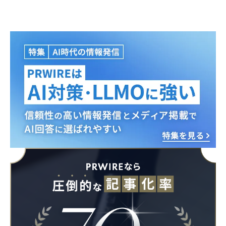
Japanese
English