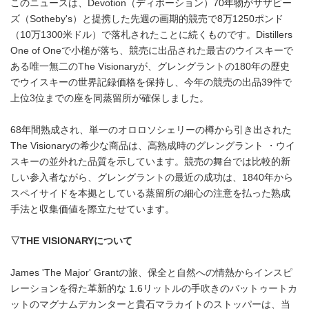
このニュースは、Devotion（ディボーション）70年物がサザビー
ズ（Sotheby's）と提携した先週の画期的競売で8万1250ポンド
（10万1300米ドル）で落札されたことに続くものです。Distillers
One of Oneで小槌が落ち、競売に出品された最古のウイスキーで
ある唯一無二のThe Visionaryが、グレングラントの180年の歴史
でウイスキーの世界記録価格を保持し、今年の競売の出品39件で
上位3位までの座を同蒸留所が確保しました。
68年間熟成され、単一のオロロソシェリーの樽から引き出された
The Visionaryの希少な商品は、高熟成時のグレングラント ・ウイ
スキーの並外れた品質を示しています。競売の舞台では比較的新
しい参入者ながら、グレングラントの最近の成功は、1840年から
スペイサイドを本拠としている蒸留所の細心の注意を払った熟成
手法と収集価値を際立たせています。
▽
THE
VISIONARY
について
James 'The Major' Grantの旅、保全と自然への情熱からインスピ
レーションを得た革新的な 1.6リットルの手吹きのバットゥートカ
ットのマグナムデカンターと貴石マラカイトのストッパーは、当