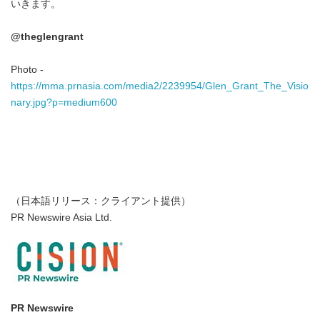
いきます。
@theglengrant
Photo -
https://mma.prnasia.com/media2/2239954/Glen_Grant_The_Visio
nary.jpg?p=medium600
（日本語リリース：クライアント提供）
PR Newswire Asia Ltd.
PR Newswire