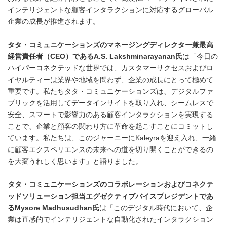
インテリジェントな顧客インタラクションに対応するグローバル
企業の成長が推進されます。
タタ・コミュニケーションズのマネージングディレクター兼最高
経営責任者（
CEO
）である
A.S. Lakshminarayanan
氏
は「今日の
ハイパーコネクテッドな世界では、カスタマーサクセスおよびロ
イヤルティーは業界や地域を問わず、企業の成長にとって極めて
重要です。私たちタタ・コミュニケーションズは、デジタルファ
ブリックを活用してデータインサイトを取り入れ、シームレスで
安全、スマートで影響力のある顧客インタラクションを実現する
ことで、企業と顧客の関わり方に革命を起こすことにコミットし
ています。私たちは、このジャーニーにKaleyraを迎え入れ、一緒
に顧客エクスペリエンスの未来への道を切り開くことができるの
を大変うれしく思います」と語りました。
タタ・コミュニケーションズのコラボレーションおよびコネクテ
ッドソリューション担当エグゼクティブバイスプレジデントであ
る
Mysore Madhusudhan
氏
は「このデジタル時代において、企
業は直感的でインテリジェントな自動化されたインタラクション