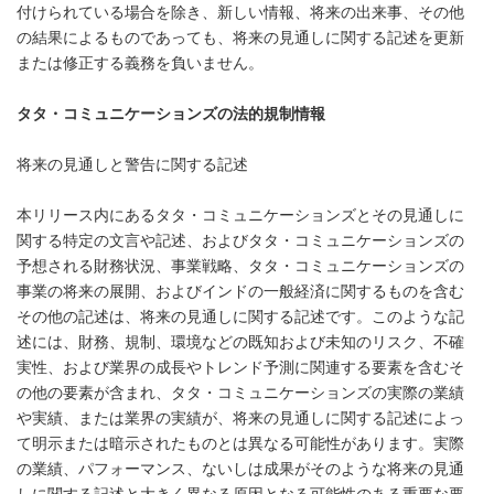
付けられている場合を除き、新しい情報、将来の出来事、その他
の結果によるものであっても、将来の見通しに関する記述を更新
または修正する義務を負いません。
タタ・コミュニケーションズの法的規制情報
将来の見通しと警告に関する記述
本リリース内にあるタタ・コミュニケーションズとその見通しに
関する特定の文言や記述、およびタタ・コミュニケーションズの
予想される財務状況、事業戦略、タタ・コミュニケーションズの
事業の将来の展開、およびインドの一般経済に関するものを含む
その他の記述は、将来の見通しに関する記述です。このような記
述には、財務、規制、環境などの既知および未知のリスク、不確
実性、および業界の成長やトレンド予測に関連する要素を含むそ
の他の要素が含まれ、タタ・コミュニケーションズの実際の業績
や実績、または業界の実績が、将来の見通しに関する記述によっ
て明示または暗示されたものとは異なる可能性があります。実際
の業績、パフォーマンス、ないしは成果がそのような将来の見通