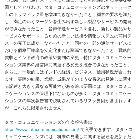
しに関する記述と大きく異なる原因となる可能性のある重要な要
因としてとりわけ、タタ・コミュニケーションズのネットワーク
上のトラフィック量を増加できなかったこと、顧客の要求を満た
し、満足のいくマージンを生み出す新しい製品やサービスの開発
ができなかったこと、音声伝送サービスを含む、新しい製品やサ
ービスをサポートするための新しい技術や情報システムの商用テ
ストの完了に成功しなかったこと、同社の一部の通信サービスに
おける価格圧縮率を安定化または削減できなかったこと、戦略的
買収とインド政府の政策や規制の変更、特にタタ・コミュニケー
ションズ業界の経営陣に関連する変更を統合できなかったこと、
さらに、一般的にはインドの経済、ビジネス、信用状況が含まれ
ます。実際の結果、業績、成果がそのような将来の見通しに関す
る記述と大きく異なる可能性がある追加要因には、タタ・コミュ
ニケーションズの管理下にないものが多く、タタ・コミュニケー
ションズの年次報告書で説明されているリスク要因が含まれます
が、これらに限定されません。
タタ・コミュニケーションズの年次報告書は、
https://www.tatacommunications.com/
で入手できます。タタ・コ
ミュニケーションズには、将来の見通しに関する記述を更新また