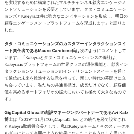
を実現するために構築されたマルチチャンネル顧客エンゲージメ
ントソリューションを必要としています。タタ・コミュニケーシ
ョンズとKaleyraは共に強力なコンビネーションを形成し、明日の
顧客エンゲージメントプラットフォームを形成します」と語りま
した。
タタ・コミュニケーションズのカスタマーインタラクションスイ
ート責任者である
Mauro Carobene
氏
は次のようにコメントして
います。「Kaleyraとタタ・コミュニケーションズの両社は、
Kaleyra.ioプラットフォームの世界クラスの通信機能と、顧客イン
タラクションソリューションのインテリジェントスイートを通じ
て通信の未来を推進する決意を持って、新しい時代の幕開けに立
ち会っています。私たちの共通目標は、成長だけでなく、顧客価
値を高めるポートフォリオの拡大においても極めて大きなもので
す」
GigCapital Global
の創設マネージングパートナーである
Avi Katz
博士
は「2019年11月にGigCapital1, Inc.との統合を経て設立され
たKaleyra取締役会長として、私はKaleyraチームとそのステークホ
ルダーにとって今回のような結果になったことをうれしく思いま