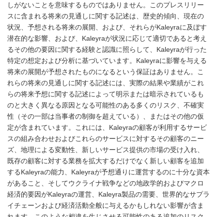
しがないことを意味するものではありません。このプレスリリー
スに含まれる将来の見通しに関する記述は、歴史的傾向、現在の
状況、予想される将来の展開、および、それらがKaleyraに及ぼす
潜在的な影響、および、Kaleyraが状況に応じて適切であると考え
るその他の要因に関する経験と認識に照らして、Kaleyraが行った
特定の想定および分析に基づいています。Kaleyraに影響を与える
将来の展開が予想されたものになるという保証はありません。こ
れらの将来の見通しに関する記述には、実際の結果や業績がこれ
らの将来予想に関する記述によって明示または暗示されているも
のと大きく異なる原因となる可能性のある多くのリスク、不確実
性（その一部は当事者の制御を超えている）、またはその他の仮
定が含まれています。これには、Kaleyraの顧客が利用するサービ
スの組み合わせおよびこれらのサービスに対するその顧客のニー
ズ、地理による変動性、新しいサービス提供の市場の受け入れ、
既存の顧客に対する業務を拡大するだけでなく新しい顧客を追加
するKaleyraの能力、Kaleyraが予想通りに運営するのに十分な資本
があること、そしてウクライナ戦争などの地政学的およびマクロ
経済的要因がKaleyraの運営、Kaleyra製品の需要、世界的なサプラ
イチェーンおよび経済活動全般に与えるかもしれない影響が含ま
れます。このような相違を生じさせる可能性のある追加のリスク