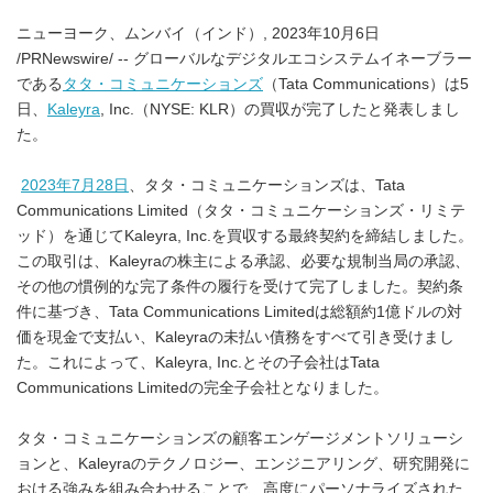
ニューヨーク、ムンバイ（インド）, 2023年10月6日
/PRNewswire/ -- グローバルなデジタルエコシステムイネーブラー
である
タタ・コミュニケーションズ
（Tata Communications）は5
日、
Kaleyra
, Inc.（NYSE: KLR）の買収が完了したと発表しまし
た。
2023年7月28日
、タタ・コミュニケーションズは、Tata
Communications Limited（タタ・コミュニケーションズ・リミテ
ッド）を通じてKaleyra, Inc.を買収する最終契約を締結しました。
この取引は、Kaleyraの株主による承認、必要な規制当局の承認、
その他の慣例的な完了条件の履行を受けて完了しました。契約条
件に基づき、Tata Communications Limitedは総額約1億ドルの対
価を現金で支払い、Kaleyraの未払い債務をすべて引き受けまし
た。これによって、Kaleyra, Inc.とその子会社はTata
Communications Limitedの完全子会社となりました。
タタ・コミュニケーションズの顧客エンゲージメントソリューシ
ョンと、Kaleyraのテクノロジー、エンジニアリング、研究開発に
おける強みを組み合わせることで、高度にパーソナライズされた