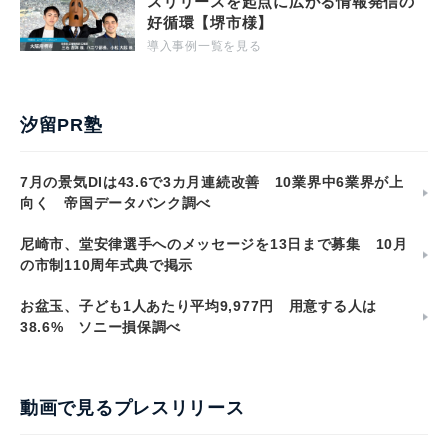
スリリースを起点に広がる情報発信の
好循環【堺市様】
導入事例一覧を見る
汐留PR塾
7月の景気DIは43.6で3カ月連続改善 10業界中6業界が上
向く 帝国データバンク調べ
尼崎市、堂安律選手へのメッセージを13日まで募集 10月
の市制110周年式典で掲示
お盆玉、子ども1人あたり平均9,977円 用意する人は
38.6% ソニー損保調べ
動画で見るプレスリリース