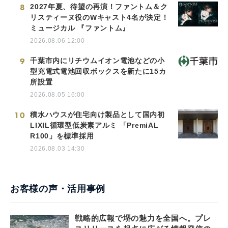
8
2027年夏、待望の再演！ファントム＆ク
リスティーヌ役のWキャスト4名が決定！
ミュージカル 『ファントム』
2026.08.06 12:00
9
千葉市内にリチウムイオン電池などの小
型充電式電池回収ボックスを新たに15カ
所設置
2026.08.05 16:00
10
積水ハウスが住宅向け製品として国内初
LIXIL循環型低炭素アルミ 「PremiAL
R100」を標準採用
2026.08.03 14:30
お客様の声・活用事例
戦略的広報で堺の魅力を全国へ。プレ