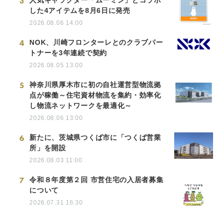
3
人気キャラクター「ムーミン」とコラボ
した4アイテムを8月6日に発売
2026.08.06 14:00
4
NOK、川崎フロンターレとのクラブパー
トナーを3年連続で契約
2026.08.05 13:00
5
神奈川県厚木市に初の自社運営型物流拠
点が稼働～住宅資材物流を集約・効率化
し物流ネットワークを最適化～
2026.08.06 13:00
6
新たに、茨城県つくば市に「つくば営業
所」を開設
2026.08.03 11:00
7
令和８年度第２回 市営住宅の入居者募集
について
2026.07.31 16:30