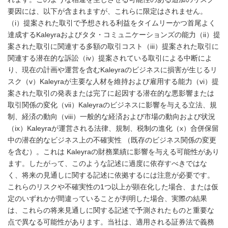
要因には、以下が含まれますが、これらに限定はされません。
（i）提案された取引で予想される利益をタイムリーかつ首尾よく
達成するKaleyraおよびタタ・コミュニケーションズの能力（ii）提
案された取引に関連する多額の取引コスト（iii）提案された取引に
関連する潜在的な訴訟（iv）提案されている取引による中断によ
り、現在の計画や運営を含むKaleyraのビジネスに損害が生じるリ
スク（v）Kaleyraが主要な人材を維持および雇用する能力（vi）提
案された取引の発表または完了に起因する潜在的な悪影響または
取引関係の変化（vii）Kaleyraのビジネスに影響を与える立法、規
制、経済の動向（viii）一般的な経済および市場の動向および状況
（ix）Kaleyraが運営される法律、規制、税制の進化（x）合併保留
中の潜在的なビジネス上の不確実性 （既存のビジネス関係の変更
を含む）。これは Kaleyraの財務業績に影響を与える可能性があり
ます。したがって、このような記述に過度に依存すべきではな
く、将来の見通しに関する記述に依拠するには注意が必要です。
これらのリスクや不確実性の1つ以上が顕在化した場合、または仮
定のいずれかが間違っていることが判明した場合、実際の結果
は、これらの将来見通しに関する記述で予測されたものと重要な
点で異なる可能性があります。当社は、適用される証券法で義務