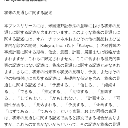
将来の見通しに関する記述
本プレスリリースには、米国連邦証券法の意味における将来の見
通しに関する記述が含まれています。このような将来の見通しに
関する記述には、オムニチャンネルおよびその他の製品および世
界的な顧客の開発、Kaleyra, Inc.（以下「Kaleyra」）の経営陣の
事業計画に関する期待、信念、意図、計画、展望または戦略が含
まれますが、これらに限定されません。ここに含まれる歴史的事
実の記述ではない記述は、将来の見通しに関する記述とみなされ
ます。さらに、将来の出来事や状況の見積り、予測、またはその
他の特徴付けに言及する記述は、基礎的な仮定を含め、将来の見
通しに関する記述です。「予想する」、「信じる」、「継続す
る」、「できる」、「推定する」、「期待する」、「意図す
る」、「してもよい」、「かもしれない」、「計画する」、「可
能性がある」、「見込まれる」、「予測する」、「企画する」、
「はずである」、「であろう」という言葉、および同様の表現
は、将来の見通しに関する記述であると識別できる場合がありま
すが、これらの文言がないからといって、その記述が将来の見通