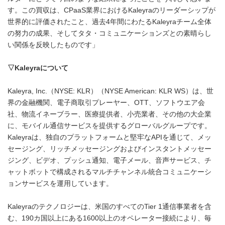
す。この買収は、CPaaS業界におけるKaleyraのリーダーシップが
世界的に評価されたこと、過去4年間にわたるKaleyraチーム全体
の努力の成果、そしてタタ・コミュニケーションズとの素晴らし
い関係を反映したものです」
▽
Kaleyra
について
Kaleyra, Inc.（NYSE: KLR）（NYSE American: KLR WS）は、世
界の金融機関、電子商取引プレーヤー、OTT、ソフトウエア会
社、物流イネーブラー、医療提供者、小売業者、その他の大企業
に、モバイル通信サービスを提供するグローバルグループです。
Kaleyraは、独自のプラットフォームと堅牢なAPIを通じて、メッ
セージング、リッチメッセージングおよびインスタントメッセー
ジング、ビデオ、プッシュ通知、電子メール、音声サービス、チ
ャットボットで構成されるマルチチャンネル統合コミュニケーシ
ョンサービスを運用しています。
Kaleyraのテクノロジーは、米国のすべてのTier 1通信事業者を含
む、190カ国以上にある1600以上のオペレーター接続により、毎