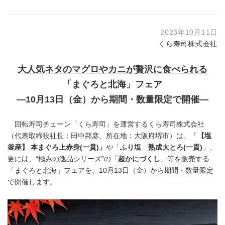
2023年10月11日
くら寿司株式会社
大人気ネタのマグロやカニが贅沢に食べられる
「まぐろと北海」フェア
―10月13日（金）から期間・数量限定で開催―
回転寿司チェーン「くら寿司」を運営するくら寿司株式会社
（代表取締役社長：田中邦彦、所在地：大阪府堺市）は、「
【塩
釜産】 本まぐろ上赤身
(
一貫
)
」
や「
ふり塩 熟成大とろ
(
一貫
)
」、
更には、“極みの逸品シリーズ”の「
超かにづくし
」等を販売する
「まぐろと北海」フェアを、10月13日（金）から期間・数量限定
で開催します。