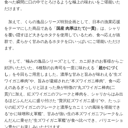
食べた瞬間に口の中でとろけるような極上の味わいをご堪能いた
だけます。
加えて、くらの逸品シリーズ特別企画として、日本の漁業応援
をテーマにした商品である「
国産 肉厚ほたて
(
一貫
)
」は、シャリ
を覆い隠すほど大きなホタテを使用しているため、食べ応えが抜
群で、柔らかく甘みのあるホタテを口いっぱいにご堪能いただけ
ます。
そして、“極みの逸品シリーズ”として、カニ好きのお客様からご
好評いただいた、6種類のお寿司を一度に味わえる「
超かにづく
し
」を今回もご用意しました。濃厚な甘みと旨みが味わえる“生ズ
ワイガニ棒肉”や、旨みが凝縮された“本ズワイガニ棒肉”、食べ応
えのあるぎっしりと詰まった身が特徴の“丸ズワイガニ棒肉(二
貫)”に加え、紅ズワイガニのフレークと棒肉を、シャリからはみ出
るほどふんだんに盛り付けた “贅沢紅ズワイガニ盛り”や、たっぷ
りの紅ズワイガニのフレークと濃厚なカニミソの風味を堪能でき
る“かに味噌和え軍艦”、甘みが強い生の本ズワイガニフレークをふ
んだんに乗せた“生ズワイガニ軍艦”が食べ比べでき、バリエーショ
ン豊かにお楽しみいただけます。