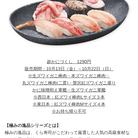
超かにづくし
1290
円
販売期間：
10月13日（金）～10月22日（日）
※生ズワイガニ棒肉・本ズワイガニ棒肉・
丸ズワイガニ棒肉
(二貫)・贅沢紅ズワイガニ盛り
かに味噌和え軍艦・生ズワイガニ軍艦
※西日本：紅ズワイ棒肉Lサイズ３本
※東日本：紅ズワイ棒肉Mサイズ４本
※お持ち帰り不可
【極みの逸品シリーズとは】
極みの逸品は、くら寿司がこだわって厳選した人気の高級食材な