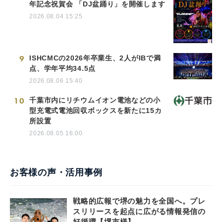
年記念祝賀会 「DJ盆踊り」を開催します
2026.08.04 15:25
9
ISHCMCの2026年卒業生、2人がIBで満
点、学年平均34.5点
2026.08.06 15:40
10
千葉市内にリチウムイオン電池などの小
型充電式電池回収ボックスを新たに15カ
所設置
2026.08.05 16:00
お客様の声・活用事例
戦略的広報で堺の魅力を全国へ。プレ
スリリースを起点に広がる情報発信の
好循環【堺市様】