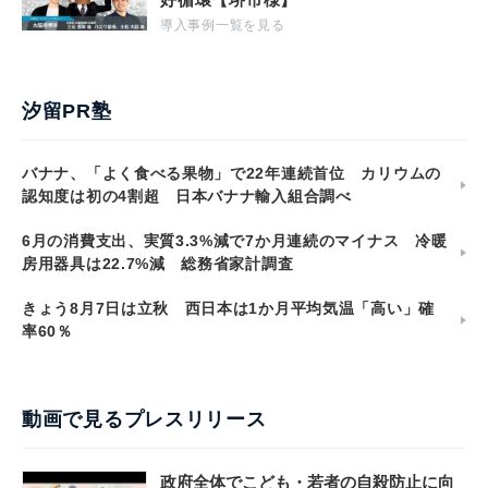
導入事例一覧を見る
汐留PR塾
バナナ、「よく食べる果物」で22年連続首位 カリウムの
認知度は初の4割超 日本バナナ輸入組合調べ
6月の消費支出、実質3.3%減で7か月連続のマイナス 冷暖
房用器具は22.7%減 総務省家計調査
きょう8月7日は立秋 西日本は1か月平均気温「高い」確
率60％
動画で見るプレスリリース
政府全体でこども・若者の自殺防止に向