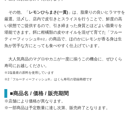
その他、「
レモンひらまさ
(
一貫
)
」は、脂乗りの良いヒラマサを
厳選。活〆し、店内で皮引きとスライスを行うことで、鮮度の高
い状態でご提供するので、引き締まった身質とほどよい脂乗りを
堪能できます。餌に柑橘類の皮やオイルを混ぜて育てた「フルー
ティーフィッシュ®
」の商品で、ほのかにレモンが香る身は生
※2
魚が苦手な方にとっても食べやすく仕上げています。
大人気商品のマグロやカニが一度に揃うこの機会に、ぜひくら
寿司にお越しください。
※1塩釜産の原料を使用しています
※2「フルーティーフィッシュ®」 はくら寿司の登録商標です
■
商品名
/
価格
/
販売期間
※店舗により価格が異なります。
※一部商品は予定数量に達し次第、販売終了となります。