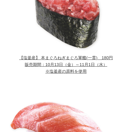
【塩釜産】 本まぐろねぎまぐろ軍艦
(一貫) 180円
販売期間：
10月13日（金）～11月1日（水）
※塩釜産の原料を使用