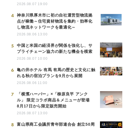
2026.08.07 19:00
4
神奈川県厚木市に初の自社運営型物流拠
点が稼働～住宅資材物流を集約・効率化
し物流ネットワークを最適化～
2026.08.06 13:00
5
中国と米国の経済界が関係を強化し、サ
プライチェーン協力の新たな機会を模索
2026.08.07 10:00
6
亀の井ホテル 有馬 有馬の歴史と文化に触
れる秋の宿泊プランを9月から展開
2026.08.06 11:00
7
「横濱ハーバー」×「柳原良平 アンク
ル」 限定コラボ商品＆メニューが登場
8月17日から限定販売開始
2026.08.07 13:00
8
富山県商工会議所青年部連合会 創立50周