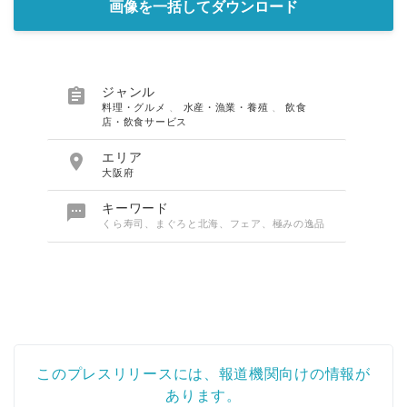
画像を一括してダウンロード

ジャンル
料理・グルメ
、
水産・漁業・養殖
、
飲食
店・飲食サービス

エリア
大阪府

キーワード
くら寿司、まぐろと北海、フェア、極みの逸品
このプレスリリースには、報道機関向けの情報が
あります。