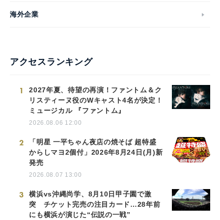
海外企業
アクセスランキング
1
2027年夏、待望の再演！ファントム＆ク
リスティーヌ役のWキャスト4名が決定！
ミュージカル 『ファントム』
2026.08.06 12:00
2
「明星 一平ちゃん夜店の焼そば 超特盛
からしマヨ2個付」2026年8月24日(月)新
発売
2026.08.07 13:00
3
横浜vs沖縄尚学、8月10日甲子園で激
突 チケット完売の注目カード…28年前
にも横浜が演じた“伝説の一戦”