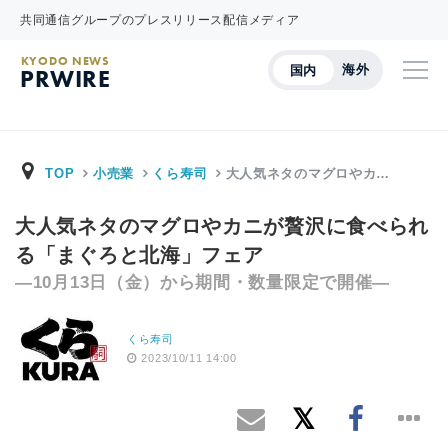
共同通信グループのプレスリリース配信メディア
KYODO NEWS
海外
国内
PRWIRE
TOP
小売業
くら寿司
大人気ネタのマグロやカ…
大人気ネタのマグロやカニが贅沢に食べられ
る「まぐろと北海」フェア
―10月13日（金）から期間・数量限定で開催―
くら寿司
2023/10/11 14:00