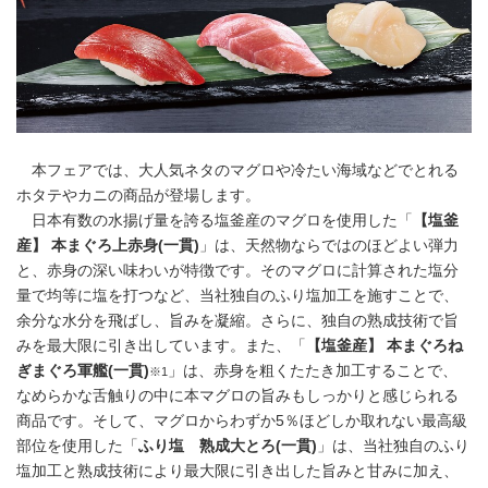
本フェアでは、大人気ネタのマグロや冷たい海域などでとれる
ホタテやカニの商品が登場します。
日本有数の水揚げ量を誇る塩釜産のマグロを使用した「
【塩釜
産】 本まぐろ上赤身
(
一貫
)
」は、天然物ならではのほどよい弾力
と、赤身の深い味わいが特徴です。そのマグロに計算された塩分
量で均等に塩を打つなど、当社独自のふり塩加工を施すことで、
余分な水分を飛ばし、旨みを凝縮。さらに、独自の熟成技術で旨
みを最大限に引き出しています。また、「
【塩釜産】 本まぐろね
ぎまぐろ軍艦
(
一貫
)
」は、赤身を粗くたたき加工することで、
※1
なめらかな舌触りの中に本マグロの旨みもしっかりと感じられる
商品です。そして、マグロからわずか5％ほどしか取れない最高級
部位を使用した「
ふり塩 熟成大とろ
(
一貫
)
」は、当社独自のふり
塩加工と熟成技術により最大限に引き出した旨みと甘みに加え、