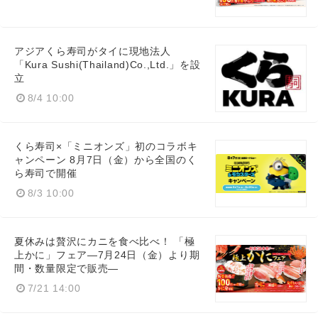
アジアくら寿司がタイに現地法人
「Kura Sushi(Thailand)Co.,Ltd.」を設
立
8/4 10:00
くら寿司×「ミニオンズ」初のコラボキ
ャンペーン 8月7日（金）から全国のく
ら寿司で開催
8/3 10:00
夏休みは贅沢にカニを食べ比べ！ 「極
上かに」フェア―7月24日（金）より期
間・数量限定で販売―
7/21 14:00