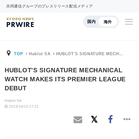
共同通信グループのプレスリリース配信メディア
KYODO NEWS
国内
海外
PRWIRE
TOP
Hublot SA
HUBLOT'S SIGNATURE MECH…
HUBLOT'S SIGNATURE MECHANICAL
WATCH MAKES ITS PREMIER LEAGUE
DEBUT
Hublot SA
2023/10/10 17:21