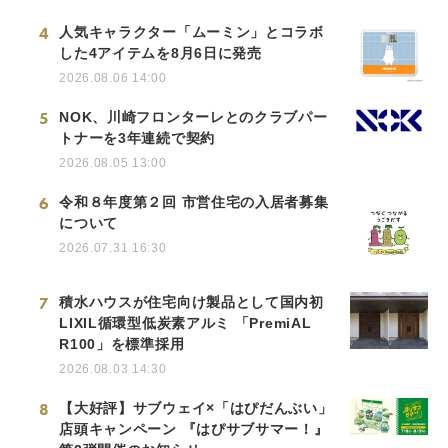
4
人気キャラクター「ムーミン」とコラボ
した4アイテムを8月6日に発売
2026.08.06 14:00
5
NOK、川崎フロンターレとのクラブパー
トナーを3年連続で契約
2026.08.05 13:00
6
令和８年度第２回 市営住宅の入居者募集
について
2026.07.31 16:30
7
積水ハウスが住宅向け製品として国内初
LIXIL循環型低炭素アルミ 「PremiAL
R100」を標準採用
2026.08.03 14:30
8
【大好評】サブウェイ×「はぴだんぶい」
店頭キャンペーン 『はぴサブサマー！』