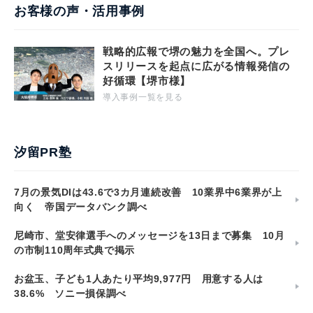
お客様の声・活用事例
戦略的広報で堺の魅力を全国へ。プレ
スリリースを起点に広がる情報発信の
好循環【堺市様】
導入事例一覧を見る
汐留PR塾
7月の景気DIは43.6で3カ月連続改善 10業界中6業界が上
向く 帝国データバンク調べ
尼崎市、堂安律選手へのメッセージを13日まで募集 10月
の市制110周年式典で掲示
お盆玉、子ども1人あたり平均9,977円 用意する人は
38.6% ソニー損保調べ