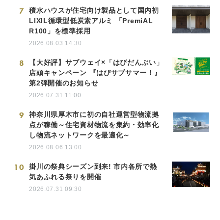
7
積水ハウスが住宅向け製品として国内初
LIXIL循環型低炭素アルミ 「PremiAL
R100」を標準採用
2026.08.03 14:30
8
【大好評】サブウェイ×「はぴだんぶい」
店頭キャンペーン 『はぴサブサマー！』
第2弾開催のお知らせ
2026.07.31 11:00
9
神奈川県厚木市に初の自社運営型物流拠
点が稼働～住宅資材物流を集約・効率化
し物流ネットワークを最適化～
2026.08.06 13:00
10
掛川の祭典シーズン到来! 市内各所で熱
気あふれる祭りを開催
2026.07.31 09:30