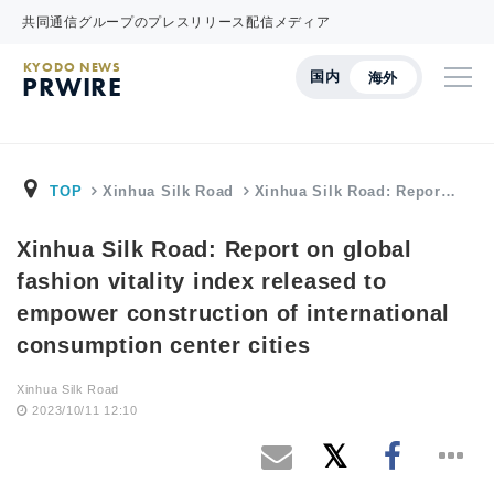
共同通信グループのプレスリリース配信メディア
KYODO NEWS
国内
海外
PRWIRE
TOP
Xinhua Silk Road
Xinhua Silk Road: Repor…
Xinhua Silk Road: Report on global
fashion vitality index released to
empower construction of international
consumption center cities
Xinhua Silk Road
2023/10/11 12:10