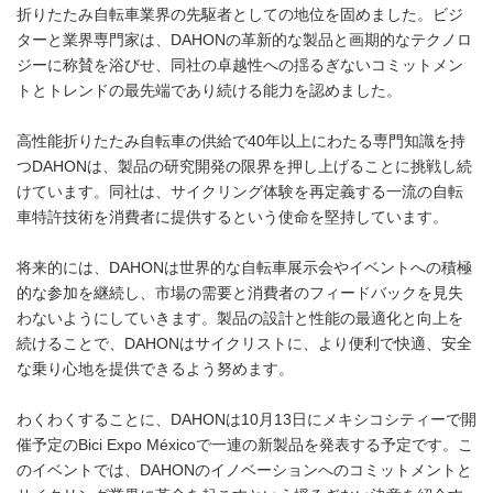
折りたたみ自転車業界の先駆者としての地位を固めました。ビジ
ターと業界専門家は、DAHONの革新的な製品と画期的なテクノロ
ジーに称賛を浴びせ、同社の卓越性への揺るぎないコミットメン
トとトレンドの最先端であり続ける能力を認めました。
高性能折りたたみ自転車の供給で40年以上にわたる専門知識を持
つDAHONは、製品の研究開発の限界を押し上げることに挑戦し続
けています。同社は、サイクリング体験を再定義する一流の自転
車特許技術を消費者に提供するという使命を堅持しています。
将来的には、DAHONは世界的な自転車展示会やイベントへの積極
的な参加を継続し、市場の需要と消費者のフィードバックを見失
わないようにしていきます。製品の設計と性能の最適化と向上を
続けることで、DAHONはサイクリストに、より便利で快適、安全
な乗り心地を提供できるよう努めます。
わくわくすることに、DAHONは10月13日にメキシコシティーで開
催予定のBici Expo Méxicoで一連の新製品を発表する予定です。こ
のイベントでは、DAHONのイノベーションへのコミットメントと