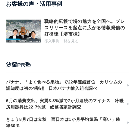
お客様の声・活用事例
戦略的広報で堺の魅力を全国へ。プレ
スリリースを起点に広がる情報発信の
好循環【堺市様】
導入事例一覧を見る
汐留PR塾
バナナ、「よく食べる果物」で22年連続首位 カリウムの
認知度は初の4割超 日本バナナ輸入組合調べ
6月の消費支出、実質3.3%減で7か月連続のマイナス 冷暖
房用器具は22.7%減 総務省家計調査
きょう8月7日は立秋 西日本は1か月平均気温「高い」確
率60％