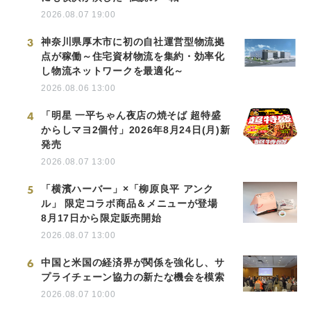
2026.08.07 19:00
3
神奈川県厚木市に初の自社運営型物流拠
点が稼働～住宅資材物流を集約・効率化
し物流ネットワークを最適化～
2026.08.06 13:00
4
「明星 一平ちゃん夜店の焼そば 超特盛
からしマヨ2個付」2026年8月24日(月)新
発売
2026.08.07 13:00
5
「横濱ハーバー」×「柳原良平 アンク
ル」 限定コラボ商品＆メニューが登場
8月17日から限定販売開始
2026.08.07 13:00
6
中国と米国の経済界が関係を強化し、サ
プライチェーン協力の新たな機会を模索
2026.08.07 10:00