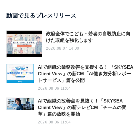
動画で見るプレスリリース
政府全体でこども・若者の自殺防止に向
けた取組を強化します
2026.08.07 14:00
AIで組織の業務改善を支援する！ 「SKYSEA
Client View」の新CM「AI働き方分析レポー
トサービス」篇を公開
2026.08.06 11:04
AIで組織の改善点を見抜く！「SKYSEA
Client View」の新テレビCM「チームの変
革」篇の放映を開始
2026.08.06 11:04