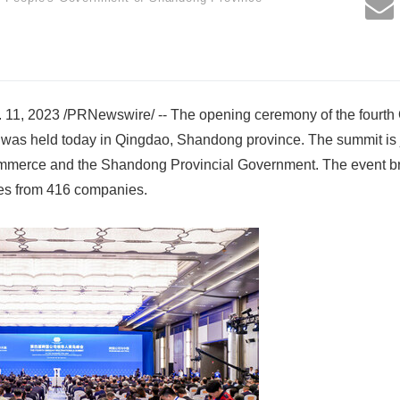
11, 2023 /PRNewswire/ -- The opening ceremony of the fourth
 was held today in Qingdao, Shandong province. The summit is j
ommerce and the Shandong Provincial Government. The event br
s from 416 companies.