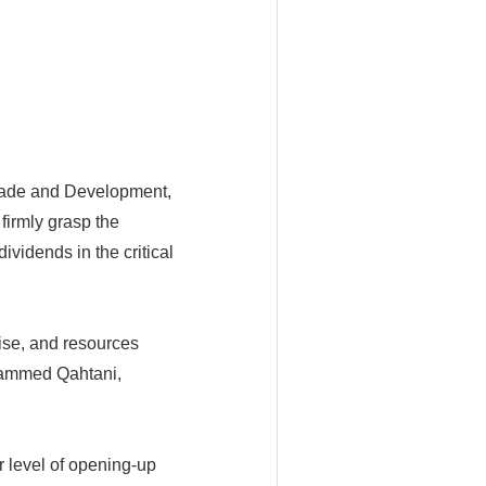
rade and Development,
firmly grasp the
vidends in the critical
ise, and resources
uhammed Qahtani,
 level of opening-up