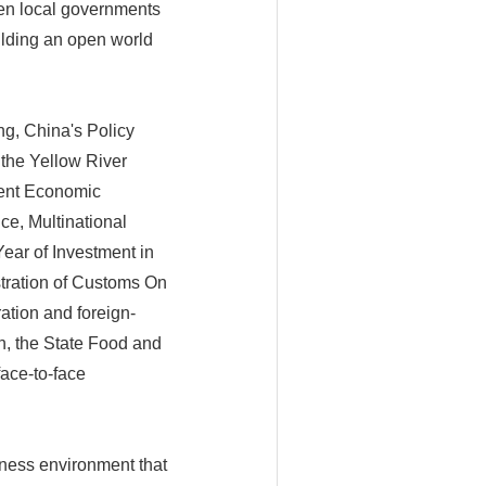
een local governments
ilding an open world
g, China's Policy
 the Yellow River
ent Economic
e, Multinational
ear of Investment in
stration of Customs On
ation and foreign-
n, the State Food and
face-to-face
iness environment that