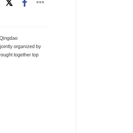
 Qingdao
ointly organized by
ought together top