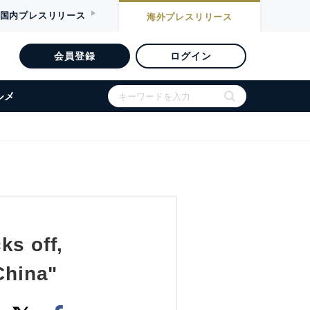
国内
プレスリリース
海外
プレスリリース
会員登録
ログイン
ルメ
ks off,
China"