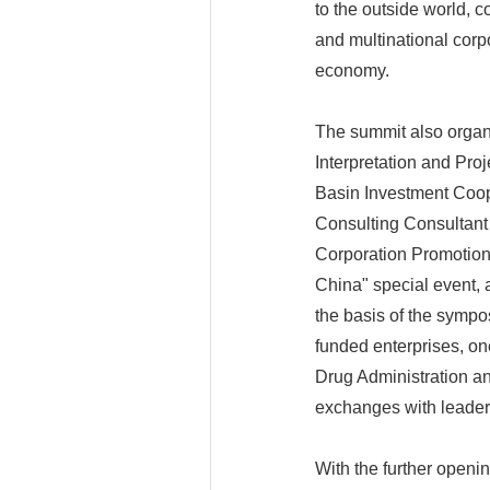
to the outside world,
and multinational corp
economy.
The summit also organ
Interpretation and Pro
Basin Investment Coo
Consulting Consultant
Corporation Promotion 
China" special event, 
the basis of the sympo
funded enterprises, o
Drug Administration an
exchanges with leader
With the further openi