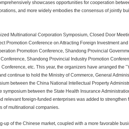
 comprehensively showcases opportunities for cooperation betw
orations, and more widely embodies the consensus of jointly bu
ized Multinational Corporation Symposium, Closed Door Meetin
ject Promotion Conference on Attracting Foreign Investment and
peration Promotion Conference, Shandong Provincial Governm
 Conference, Shandong Provincial Industry Promotion Conferenc
Conference, etc. This year, the organizers have arranged the "Y
and continue to hold the Ministry of Commerce, General Admini
sium between the China National Intellectual Property Administr
ne symposium between the State Health Insurance Administratio
d relevant foreign-funded enterprises was added to strengthen 
s of multinational companies.
ng-up of the Chinese market, coupled with a more favorable bus