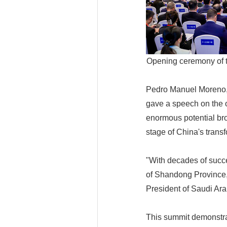
Opening ceremony of t
Pedro Manuel Moreno,
gave a speech on the o
enormous potential bro
stage of China's trans
"With decades of succe
of Shandong Province,
President of Saudi A
This summit demonstra