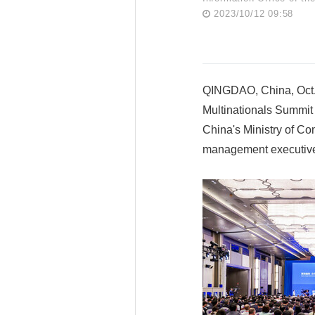
2023/10/12 09:58
QINGDAO, China, Oct. 
Multinationals Summit
China's Ministry of C
management executive