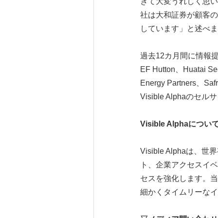
きて大変うれしく思い
社は大和証券が顧客の
しています」と述べま
過去12カ月間に情報提供者
EF Hutton、Huatai Sec
Energy Partners、S
Visible Alpha
Visible Alpha
につい
Visible Alp
ト、企業アクセスイベ
セスを強化します。当
細かくタイムリーな