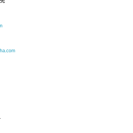
先
m
pha.com
Japanese
English
.