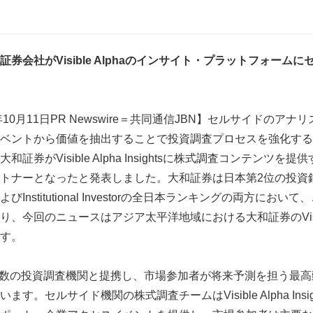
証券会社が
Visible Alpha
のインサイト・プラットフォームに
年10月11日PR Newswire＝共同通信JBN】セルサイドのア
ベントから価値を抽出することで投資調査プロセスを強化する
1日、大和証券がVisible Alpha Insightsに株式調査コンテンツを提供する
トナーとなったと発表しました。大和証券は日本第2位の投資
Institutional Investorの全日本ランキングの両方にお
、今回のニュースはアジア太平洋地域における大和証券のVisibl
す。
haは世界有数の投資調査機関と提携し、市場参加者が将来予測を担う
す。セルサイド機関の株式調査チームはVisible Alpha Ins