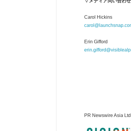
▽メディア問い合わせ
Carol Hickins
carol@launchsnap.co
Erin Gifford
erin.gifford@visibleal
PR Newswire Asia Ltd