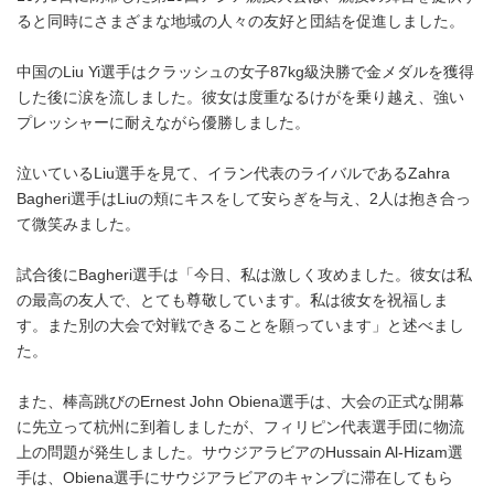
ると同時にさまざまな地域の人々の友好と団結を促進しました。
中国のLiu Yi選手はクラッシュの女子87kg級決勝で金メダルを獲得
した後に涙を流しました。彼女は度重なるけがを乗り越え、強い
プレッシャーに耐えながら優勝しました。
泣いているLiu選手を見て、イラン代表のライバルであるZahra
Bagheri選手はLiuの頬にキスをして安らぎを与え、2人は抱き合っ
て微笑みました。
試合後にBagheri選手は「今日、私は激しく攻めました。彼女は私
の最高の友人で、とても尊敬しています。私は彼女を祝福しま
す。また別の大会で対戦できることを願っています」と述べまし
た。
また、棒高跳びのErnest John Obiena選手は、大会の正式な開幕
に先立って杭州に到着しましたが、フィリピン代表選手団に物流
上の問題が発生しました。サウジアラビアのHussain Al-Hizam選
手は、Obiena選手にサウジアラビアのキャンプに滞在してもら