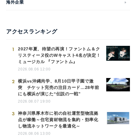
海外企業
アクセスランキング
1
2027年夏、待望の再演！ファントム＆ク
リスティーヌ役のWキャスト4名が決定！
ミュージカル 『ファントム』
2026.08.06 12:00
2
横浜vs沖縄尚学、8月10日甲子園で激
突 チケット完売の注目カード…28年前
にも横浜が演じた“伝説の一戦”
2026.08.07 19:00
3
神奈川県厚木市に初の自社運営型物流拠
点が稼働～住宅資材物流を集約・効率化
し物流ネットワークを最適化～
2026.08.06 13:00