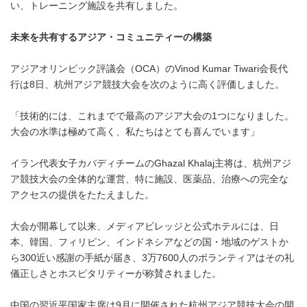
い、トレーニング施設を共有しました。
未来を共有するアジア・コミュニティーの構築
アジアオリンピック評議会（OCA）のVinod Kumar Tiwari会長代
行は8日、杭州アジア競技大会を次のように高く評価しました。
「技術的には、これまでで最高のアジア大会の1つになりました。
大会の水準は極めて高く、私たちはとても喜んでいます」
イラン代表女子カバディチームのGhazal Khalaj主将は、杭州アジ
ア競技大会の全体的な運営、特に施設、医薬品、治療への完全な
アクセスの提供をたたえました。
大会が開幕して以来、メディアビレッジと公式ホテルには、日
本、韓国、フィリピン、インドネシアなどの国・地域のゲストか
ら300近い感謝の手紙が届き、3万7600人のボランティアはその礼
儀正しさとホスピタリティーが称賛されました。
中国の習近平国家主席は9月に開催された杭州アジア競技大会の開