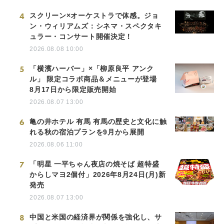
4
スクリーン×オーケストラで体感。ジョ
ン・ウィリアムズ：シネマ・スペクタキ
ュラー・コンサート開催決定！
2026.08.08 10:00
5
「横濱ハーバー」×「柳原良平 アンク
ル」 限定コラボ商品＆メニューが登場
8月17日から限定販売開始
2026.08.07 13:00
6
亀の井ホテル 有馬 有馬の歴史と文化に触
れる秋の宿泊プランを9月から展開
2026.08.06 11:00
7
「明星 一平ちゃん夜店の焼そば 超特盛
からしマヨ2個付」2026年8月24日(月)新
発売
2026.08.07 13:00
8
中国と米国の経済界が関係を強化し、サ