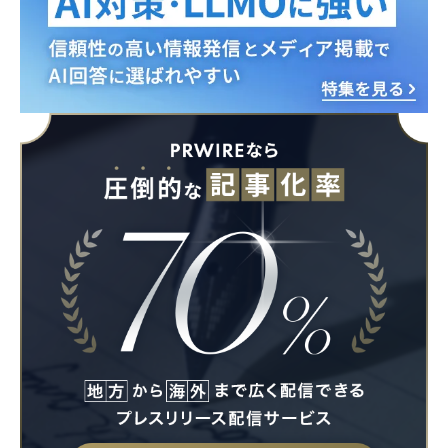
Japanese
English