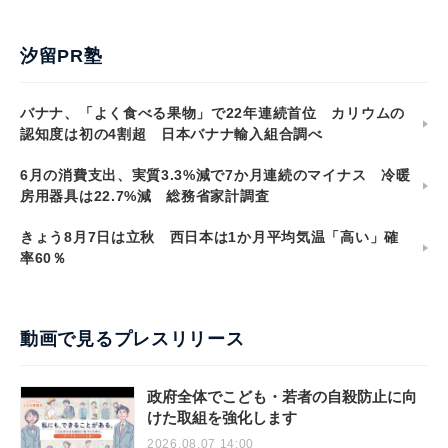
汐留PR塾
バナナ、「よく食べる果物」で22年連続首位 カリウムの
認知度は初の4割超 日本バナナ輸入組合調べ
6月の消費支出、実質3.3%減で7か月連続のマイナス 冷暖
房用器具は22.7%減 総務省家計調査
きょう8月7日は立秋 西日本は1か月平均気温「高い」確
率60％
動画で見るプレスリリース
政府全体でこども・若者の自殺防止に向
けた取組を強化します
2026.08.07 14:00