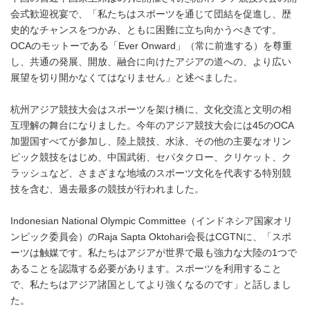
会式歓迎祝宴で、「私たちはスポーツを通じて団結を促進し、歴
史的なチャンスをつかみ、ともに困難に立ち向かうべきです。
OCAのモットーである「Ever Onward」（常に前進する）を尊重
し、共通の発展、開放、融合に向けたアジアの道への、より広い
展望を切り開かなくてはなりません」と述べました。
杭州アジア競技大会はスポーツを架け橋に、文化交流と文明の相
互理解の舞台になりました。今年のアジア競技大会には45のOCA
加盟国すべてが参加し、陸上競技、水泳、その他の主要なオリン
ピック競技をはじめ、中国武術、セパタクロー、クリケット、ク
ラッシュなど、さまざまな地域のスポーツ文化を代表する特別競
技を含む、過去最多の競技が行われました。
Indonesian National Olympic Committee（インドネシア国家オリ
ンピック委員会）のRaja Sapta Oktohari会長はCGTNに、「スポ
ーツは触媒です。私たちはアジアが世界で最も強力な大陸の1つで
あることを認識する必要があります。スポーツを利用すること
で、私たちはアジア諸国としてより強くなるのです」と話しまし
た。