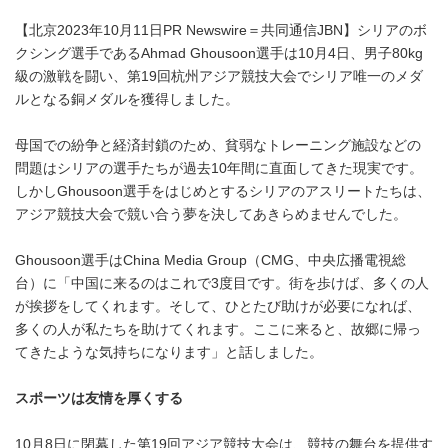
【北京2023年10月11日PR Newswire＝共同通信JBN】シリアのボ
クシング選手であるAhmad Ghousoon選手は10月4日、男子80kg
級の激戦を闘い、第19回杭州アジア競技大会でシリア唯一のメダ
ルとなる銅メダルを獲得しました。
母国での紛争と経済封鎖のため、貧弱なトレーニング施設などの
問題はシリアの選手たちが過去10年間に直面してきた現実です。
しかしGhousoon選手をはじめとするシリアのアスリートたちは、
アジア競技大会で競い合う夢を決してあきらめませんでした。
Ghousoon選手はChina Media Group（CMG、中央広播電視総
台）に「中国に来るのはこれで3度目です。街を歩けば、多くの人
が挨拶をしてくれます。そして、ひとたび助けが必要になれば、
多くの人が私たちを助けてくれます。ここに来ると、故郷に帰っ
てきたような気持ちになります」と話しました。
スポーツは友情を厚くする
10月8日に閉幕した第19回アジア競技大会は、競技の舞台を提供す