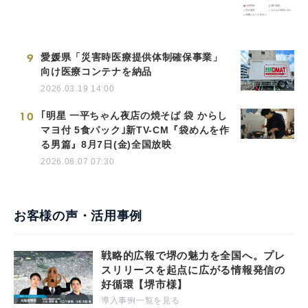
9
愛媛県「災害時医療提供体制確保事業」
向け医療コンテナを納品
2026.03.19 14:00
10
｢明星 一平ちゃん夜店の焼そば 袋 からし
マヨ付 5食パック｣新TV-CM『袋めんを作
る男篇』8月7日(金)全国放映
2026.08.07 07:30
お客様の声・活用事例
戦略的広報で堺の魅力を全国へ。プレ
スリリースを起点に広がる情報発信の
好循環【堺市様】
導入事例一覧を見る