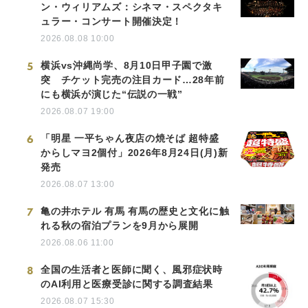
ン・ウィリアムズ：シネマ・スペクタキ
ュラー・コンサート開催決定！
2026.08.08 10:00
5
横浜vs沖縄尚学、8月10日甲子園で激
突 チケット完売の注目カード…28年前
にも横浜が演じた“伝説の一戦”
2026.08.07 19:00
6
「明星 一平ちゃん夜店の焼そば 超特盛
からしマヨ2個付」2026年8月24日(月)新
発売
2026.08.07 13:00
7
亀の井ホテル 有馬 有馬の歴史と文化に触
れる秋の宿泊プランを9月から展開
2026.08.06 11:00
8
全国の生活者と医師に聞く、風邪症状時
のAI利用と医療受診に関する調査結果
2026.08.07 15:30