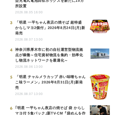
型充電式電池回収ボックスを新たに15カ
所設置
2026.08.05 16:00
3
「明星 一平ちゃん夜店の焼そば 超特盛
からしマヨ2個付」2026年8月24日(月)新
発売
2026.08.07 13:00
4
神奈川県厚木市に初の自社運営型物流拠
点が稼働～住宅資材物流を集約・効率化
し物流ネットワークを最適化～
2026.08.06 13:00
5
「明星 チャルメラカップ 赤い味噌ちゃん
こ味ラーメン」2026年8月31日(月)新発
売
2026.08.07 13:00
6
｢明星 一平ちゃん夜店の焼そば 袋 からし
マヨ付 5食パック｣新TV-CM『袋めんを作