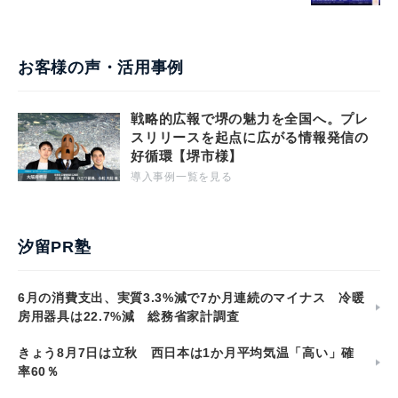
お客様の声・活用事例
戦略的広報で堺の魅力を全国へ。プレ
スリリースを起点に広がる情報発信の
好循環【堺市様】
導入事例一覧を見る
汐留PR塾
6月の消費支出、実質3.3%減で7か月連続のマイナス 冷暖
房用器具は22.7%減 総務省家計調査
きょう8月7日は立秋 西日本は1か月平均気温「高い」確
率60％