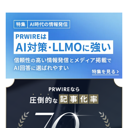
Japanese
English