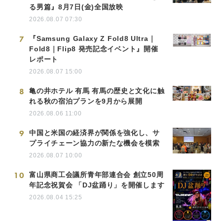
る男篇』8月7日(金)全国放映
2026.08.07 07:30
7
『Samsung Galaxy Z Fold8 Ultra｜
Fold8｜Flip8 発売記念イベント』開催
レポート
2026.08.07 15:00
8
亀の井ホテル 有馬 有馬の歴史と文化に触
れる秋の宿泊プランを9月から展開
2026.08.06 11:00
9
中国と米国の経済界が関係を強化し、サ
プライチェーン協力の新たな機会を模索
2026.08.07 10:00
10
富山県商工会議所青年部連合会 創立50周
年記念祝賀会 「DJ盆踊り」を開催します
2026.08.04 15:25