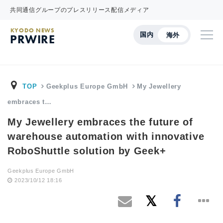
共同通信グループのプレスリリース配信メディア
KYODO NEWS
国内
海外
PRWIRE
TOP
Geekplus Europe GmbH
My Jewellery
embraces t…
My Jewellery embraces the future of
warehouse automation with innovative
RoboShuttle solution by Geek+
Geekplus Europe GmbH
2023/10/12 18:16