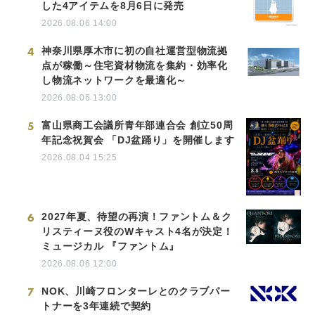
した4アイテムを8月6日に発売
2026.08.06 14:00
4
神奈川県厚木市に初の自社運営型物流拠
点が稼働～住宅資材物流を集約・効率化
し物流ネットワークを最適化～
2026.08.06 13:00
5
富山県商工会議所青年部連合会 創立50周
年記念祝賀会 「DJ盆踊り」を開催します
2026.08.04 15:25
6
2027年夏、待望の再演！ファントム＆ク
リスティーヌ役のWキャスト4名が決定！
ミュージカル 『ファントム』
2026.08.06 12:00
7
NOK、川崎フロンターレとのクラブパー
トナーを3年連続で契約