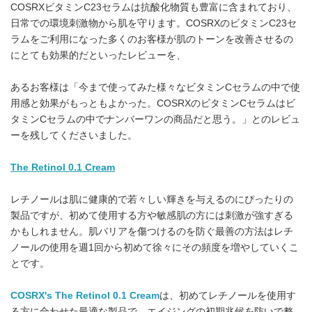
COSRXビタミンC23セラムは抗酸化物質も豊富に含まれており、
日常での環境刺激物から肌を守ります。COSRXのビタミンC23セ
ラムをご利用になった多くのお客様が肌のトーンを改善させるの
にとても効果的だといったレビューを、
あるお客様は「今まで使ってみた様々なビタミンCセラムの中で使
用感と効果がもっともよかった。COSRXのビタミンCセラムはビ
タミンCセラムの中でナンバーワンの商品だと思う。」とのレビュ
ーを残してくださいました。
The Retinol 0.1 Cream
レチノールは肌に健康的で若々しい輝きを与えるのにぴったりの
製品ですが、初めて使用する方や敏感肌の方には刺激が強すぎる
かもしれません。肌バリアを傷つけるのを防ぐ最善の方法はレチ
ノールの使用を週1回から初めて徐々にその頻度を増やしていくこ
とです。
COSRX's The Retinol 0.1 Cream
は、初めてレチノールを使用す
る方に合わせた最適な製品で、エイジングの初期兆候を防いで整