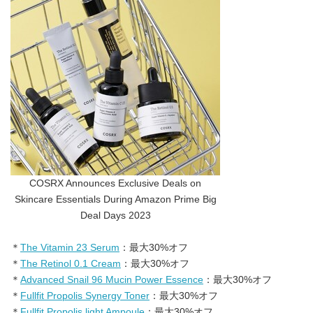
COSRX Announces Exclusive Deals on
Skincare Essentials During Amazon Prime Big
Deal Days 2023
＊
The Vitamin 23 Serum
：最大30%オフ
＊
The Retinol 0.1 Cream
：最大30%オフ
＊
Advanced Snail 96 Mucin Power Essence
：最大30%オフ
＊
Fullfit Propolis Synergy Toner
：最大30%オフ
＊
Fullfit Propolis light Ampoule
：最大30%オフ