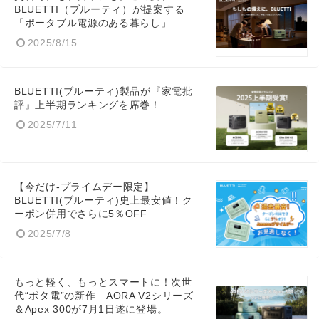
BLUETTI（ブルーティ）が提案する
「ポータブル電源のある暮らし」
2025/8/15
Japanese
BLUETTI(ブルーティ)製品が『家電批
評』上半期ランキングを席巻！
2025/7/11
English
【今だけ-プライムデー限定】
BLUETTI(ブルーティ)史上最安値！ク
ーポン併用でさらに5％OFF
2025/7/8
もっと軽く、もっとスマートに！次世
代“ポタ電”の新作 AORA V2シリーズ
＆Apex 300が7月1日遂に登場。