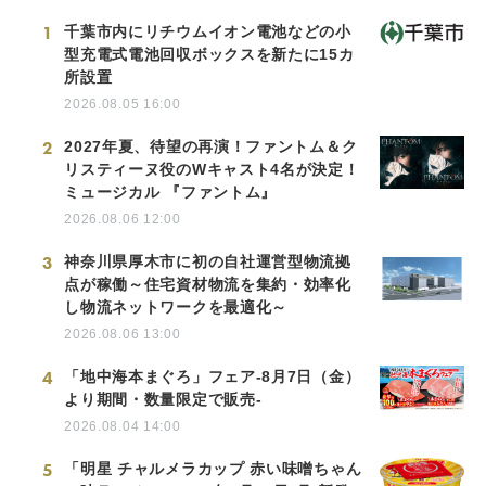
1
千葉市内にリチウムイオン電池などの小
型充電式電池回収ボックスを新たに15カ
所設置
2026.08.05 16:00
2
2027年夏、待望の再演！ファントム＆ク
リスティーヌ役のWキャスト4名が決定！
ミュージカル 『ファントム』
2026.08.06 12:00
3
神奈川県厚木市に初の自社運営型物流拠
点が稼働～住宅資材物流を集約・効率化
し物流ネットワークを最適化～
2026.08.06 13:00
4
「地中海本まぐろ」フェア-8月7日（金）
より期間・数量限定で販売-
2026.08.04 14:00
5
「明星 チャルメラカップ 赤い味噌ちゃん