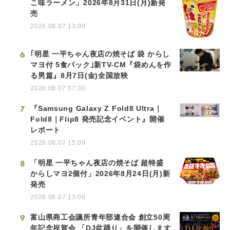
こ味ラーメン」2026年8月31日(月)新発
売
2026.08.07 13:00
6
｢明星 一平ちゃん夜店の焼そば 袋 からし
マヨ付 5食パック｣新TV-CM『袋めんを作
る男篇』8月7日(金)全国放映
2026.08.07 07:30
7
『Samsung Galaxy Z Fold8 Ultra｜
Fold8｜Flip8 発売記念イベント』開催
レポート
2026.08.07 15:00
8
「明星 一平ちゃん夜店の焼そば 超特盛
からしマヨ2個付」2026年8月24日(月)新
発売
2026.08.07 13:00
9
富山県商工会議所青年部連合会 創立50周
年記念祝賀会 「DJ盆踊り」を開催します