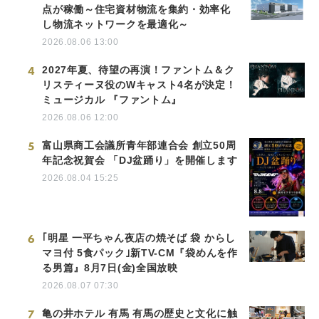
点が稼働～住宅資材物流を集約・効率化
し物流ネットワークを最適化～
2026.08.06 13:00
4
2027年夏、待望の再演！ファントム＆ク
リスティーヌ役のWキャスト4名が決定！
ミュージカル 『ファントム』
2026.08.06 12:00
5
富山県商工会議所青年部連合会 創立50周
年記念祝賀会 「DJ盆踊り」を開催します
2026.08.04 15:25
6
｢明星 一平ちゃん夜店の焼そば 袋 からし
マヨ付 5食パック｣新TV-CM『袋めんを作
る男篇』8月7日(金)全国放映
2026.08.07 07:30
7
亀の井ホテル 有馬 有馬の歴史と文化に触