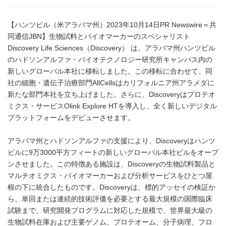
【ハンツビル（米アラバマ州）2023年10月14日PR Newswire＝共
同通信JBN】生物試料とバイオマーカーのスペシャリスト
Discovery Life Sciences（Discovery） は、アラバマ州ハンツビル
のハドソンアルファ・バイオテクノロジー研究所キャンパス内の
新しいグローバル本社に移転しました。この移転に合わせて、同
社の細胞・遺伝子治療部門AllCellsはカリフォルニア州アラメダに
新たな部門本社を立ち上げました。さらに、Discoveryはプロテオ
ミクス・サービスOlink Explore HTを導入し、全く新しいデジタル
プラットフォームをデビューさせます。
アラバマ州とハドソンアルファの支援により、Discoveryはハンツ
ビルに9万3000平方フィートの新しいグローバル本社ビルをオープ
ンさせました。この特徴ある施設は、Discoveryの生物試料製品と
マルチオミクス・バイオマーカーおよび分析サービスをひとつ屋
根の下に統合したものです。Discoveryは、標的アッセイの検証か
ら、単回または連続的技術評価を必要とする最大規模の国際臨床
試験まで、研究開発プログラムに対応した規模で、世界最大級の
生物試料在庫および主要ゲノム、プロテオーム、分子病理、フロ