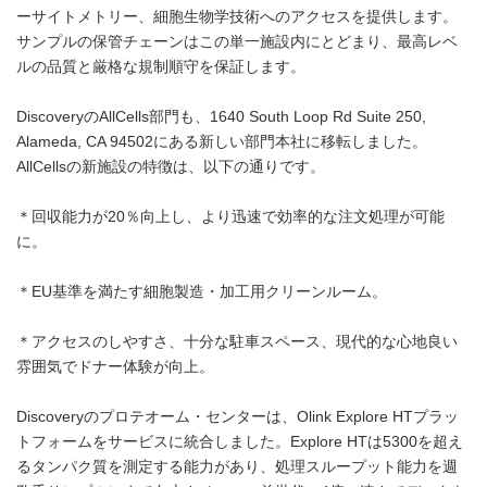
ーサイトメトリー、細胞生物学技術へのアクセスを提供します。
サンプルの保管チェーンはこの単一施設内にとどまり、最高レベ
ルの品質と厳格な規制順守を保証します。
DiscoveryのAllCells部門も、1640 South Loop Rd Suite 250,
Alameda, CA 94502にある新しい部門本社に移転しました。
AllCellsの新施設の特徴は、以下の通りです。
＊回収能力が20％向上し、より迅速で効率的な注文処理が可能
に。
＊EU基準を満たす細胞製造・加工用クリーンルーム。
＊アクセスのしやすさ、十分な駐車スペース、現代的な心地良い
雰囲気でドナー体験が向上。
Discoveryのプロテオーム・センターは、Olink Explore HTプラッ
トフォームをサービスに統合しました。Explore HTは5300を超え
るタンパク質を測定する能力があり、処理スループット能力を週