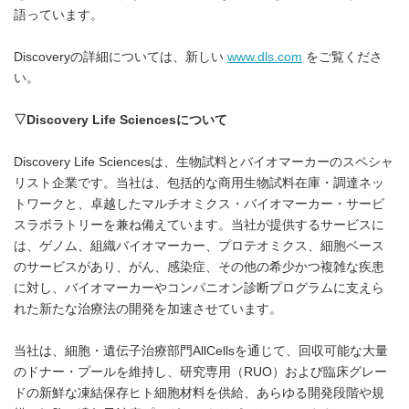
語っています。
Discoveryの詳細については、新しい
www.dls.com
をご覧くださ
い。
▽
Discovery Life Sciences
について
Discovery Life Sciencesは、生物試料とバイオマーカーのスペシャ
リスト企業です。当社は、包括的な商用生物試料在庫・調達ネッ
トワークと、卓越したマルチオミクス・バイオマーカー・サービ
スラボラトリーを兼ね備えています。当社が提供するサービスに
は、ゲノム、組織バイオマーカー、プロテオミクス、細胞ベース
のサービスがあり、がん、感染症、その他の希少かつ複雑な疾患
に対し、バイオマーカーやコンパニオン診断プログラムに支えら
れた新たな治療法の開発を加速させています。
当社は、細胞・遺伝子治療部門AllCellsを通じて、回収可能な大量
のドナー・プールを維持し、研究専用（RUO）および臨床グレー
ドの新鮮な凍結保存ヒト細胞材料を供給、あらゆる開発段階や規