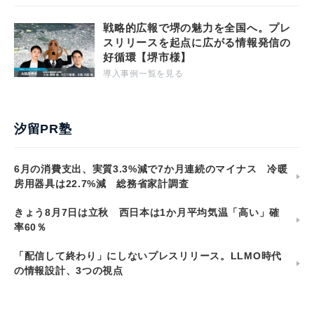
戦略的広報で堺の魅力を全国へ。プレ
スリリースを起点に広がる情報発信の
好循環【堺市様】
導入事例一覧を見る
汐留PR塾
6月の消費支出、実質3.3%減で7か月連続のマイナス 冷暖
房用器具は22.7%減 総務省家計調査
きょう8月7日は立秋 西日本は1か月平均気温「高い」確
率60％
「配信して終わり」にしないプレスリリース。LLMO時代
の情報設計、3つの視点