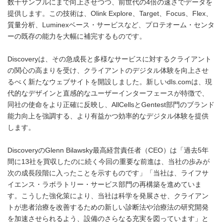
数千サンプルにまで向上させつつ、前世代の4倍の速さでデータを
提供します。この技術は、Olink Explore、Target、Focus、Flex、
質量分析、Luminexベース・サービスなど、プロテオーム・センタ
ーの既存の能力を大幅に補完するものです。
Discoveryは、その急成長と多様なサービスに対するクライアント
の関心の高まりを受け、クライアントのデジタル体験を向上させ
るべく新たなウェブサイトを開設しました。新しいdls.comは、現
代的なデザインと直感的なユーザーインターフェースが特徴で、
同社の使命をより正確に反映し、AllCellsとGentest部門のブランド
能力向上を強調する、より有益かつ効率的なデジタル体験を提供
します。
DiscoveryのGlenn Bilawsky最高経営責任者（CEO）は「過去5年
間に13社を買収したのに続く今回の重要な前進は、当社の歩みが
次の成長段階に入ったことを示すものです」「当社は、ライフサ
イエンス・ラボラトリー・サービス部門の再構築を進めていま
す。こうした強化策により、当社は科学を発展させ、クライアン
トが患者治療を改善するための新しい診断法や治療法の研究開発
を加速させられるよう、設備のさらなる充実を図っています」と