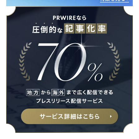
Japanese
English