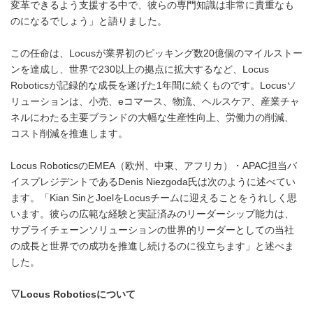
変革できるよう支援する中で、彼らの専門知識は非常に貴重なも
のになるでしょう」と語りました。
この任命は、Locusが業界初のピッキング数20億個のマイルストー
ンを達成し、世界で230以上の拠点に拡大するなど、Locus
Roboticsが記録的な成長を遂げた1年間に続くものです。Locusソ
リューションは、小売、eコマース、物流、ヘルスケア、産業チャ
ネルにわたる主要ブランドの大幅な生産性向上、労働力の削減、
コスト削減を推進します。
Locus RoboticsのEMEA（欧州、中東、アフリカ）・APAC担当バ
イスプレジデントであるDenis Niezgoda氏は次のように述べてい
ます。「Kian SinとJoelをLocusチームに迎えることをうれしく思
います。彼らの広範な経験と実証済みのリーダーシップ能力は、
サプライチェーンソリューションの世界的リーダーとしての当社
の成長と世界での成功を推進し続けるのに役立ちます」と述べま
した。
▽
Locus Robotics
について