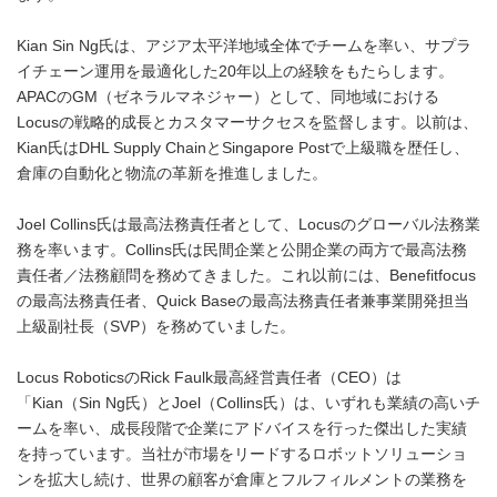
Kian Sin Ng氏は、アジア太平洋地域全体でチームを率い、サプラ
イチェーン運用を最適化した20年以上の経験をもたらします。
APACのGM（ゼネラルマネジャー）として、同地域における
Locusの戦略的成長とカスタマーサクセスを監督します。以前は、
Kian氏はDHL Supply ChainとSingapore Postで上級職を歴任し、
倉庫の自動化と物流の革新を推進しました。
Joel Collins氏は最高法務責任者として、Locusのグローバル法務業
務を率います。Collins氏は民間企業と公開企業の両方で最高法務
責任者／法務顧問を務めてきました。これ以前には、Benefitfocus
の最高法務責任者、Quick Baseの最高法務責任者兼事業開発担当
上級副社長（SVP）を務めていました。
Locus RoboticsのRick Faulk最高経営責任者（CEO）は
「Kian（Sin Ng氏）とJoel（Collins氏）は、いずれも業績の高いチ
ームを率い、成長段階で企業にアドバイスを行った傑出した実績
を持っています。当社が市場をリードするロボットソリューショ
ンを拡大し続け、世界の顧客が倉庫とフルフィルメントの業務を