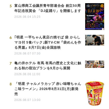
5
富山県商工会議所青年部連合会 創立50周
年記念祝賀会 「DJ盆踊り」を開催します
2026.08.04 15:25
6
｢明星 一平ちゃん夜店の焼そば 袋 からし
マヨ付 5食パック｣新TV-CM『袋めんを作
る男篇』8月7日(金)全国放映
2026.08.07 07:30
7
亀の井ホテル 有馬 有馬の歴史と文化に触
れる秋の宿泊プランを9月から展開
2026.08.06 11:00
8
「明星 チャルメラカップ 赤い味噌ちゃん
こ味ラーメン」2026年8月31日(月)新発
売
2026.08.07 13:00