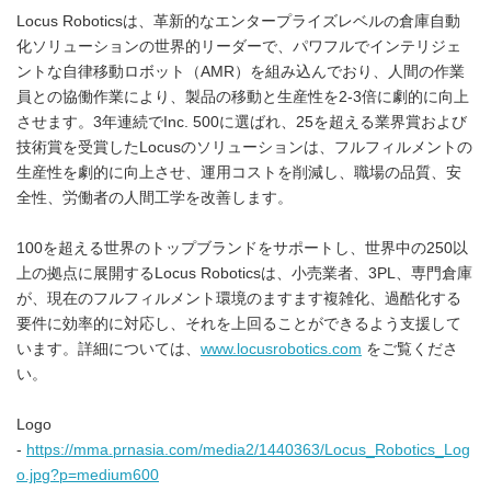
Locus Roboticsは、革新的なエンタープライズレベルの倉庫自動
化ソリューションの世界的リーダーで、パワフルでインテリジェ
ントな自律移動ロボット（AMR）を組み込んでおり、人間の作業
員との協働作業により、製品の移動と生産性を2-3倍に劇的に向上
させます。3年連続でInc. 500に選ばれ、25を超える業界賞および
技術賞を受賞したLocusのソリューションは、フルフィルメントの
生産性を劇的に向上させ、運用コストを削減し、職場の品質、安
全性、労働者の人間工学を改善します。
100を超える世界のトップブランドをサポートし、世界中の250以
上の拠点に展開するLocus Roboticsは、小売業者、3PL、専門倉庫
が、現在のフルフィルメント環境のますます複雑化、過酷化する
要件に効率的に対応し、それを上回ることができるよう支援して
います。詳細については、
www.locusrobotics.com
をご覧くださ
い。
Logo
-
https://mma.prnasia.com/media2/1440363/Locus_Robotics_Log
o.jpg?p=medium600