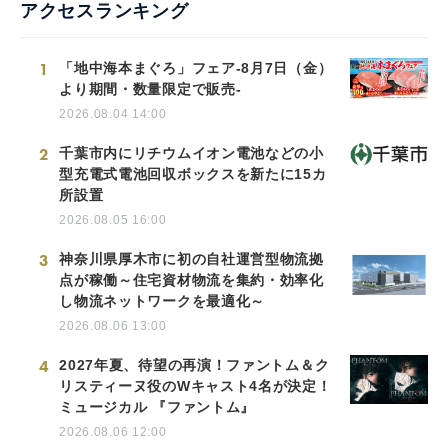
アクセスランキング
1
「地中海本まぐろ」フェア-8月7日（金）
より期間・数量限定で販売-
2026.08.04 14:00
2
千葉市内にリチウムイオン電池などの小
型充電式電池回収ボックスを新たに15カ
所設置
2026.08.05 16:00
3
神奈川県厚木市に初の自社運営型物流拠
点が稼働～住宅資材物流を集約・効率化
し物流ネットワークを最適化～
2026.08.06 13:00
4
2027年夏、待望の再演！ファントム＆ク
リスティーヌ役のWキャスト4名が決定！
ミュージカル 『ファントム』
2026.08.06 12:00