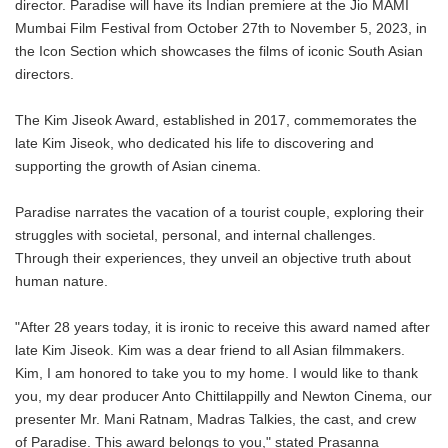
director. Paradise will have its Indian premiere at the Jio MAMI
Mumbai Film Festival from October 27th to November 5, 2023, in
the Icon Section which showcases the films of iconic South Asian
directors.
The Kim Jiseok Award, established in 2017, commemorates the
late Kim Jiseok, who dedicated his life to discovering and
supporting the growth of Asian cinema.
Paradise narrates the vacation of a tourist couple, exploring their
struggles with societal, personal, and internal challenges.
Through their experiences, they unveil an objective truth about
human nature.
"After 28 years today, it is ironic to receive this award named after
late Kim Jiseok. Kim was a dear friend to all Asian filmmakers.
Kim, I am honored to take you to my home. I would like to thank
you, my dear producer Anto Chittilappilly and Newton Cinema, our
presenter Mr. Mani Ratnam, Madras Talkies, the cast, and crew
of Paradise. This award belongs to you," stated Prasanna