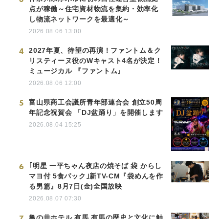
点が稼働～住宅資材物流を集約・効率化
し物流ネットワークを最適化～
2026.08.06 13:00
4
2027年夏、待望の再演！ファントム＆ク
リスティーヌ役のWキャスト4名が決定！
ミュージカル 『ファントム』
2026.08.06 12:00
5
富山県商工会議所青年部連合会 創立50周
年記念祝賀会 「DJ盆踊り」を開催します
2026.08.04 15:25
6
｢明星 一平ちゃん夜店の焼そば 袋 からし
マヨ付 5食パック｣新TV-CM『袋めんを作
る男篇』8月7日(金)全国放映
2026.08.07 07:30
7
亀の井ホテル 有馬 有馬の歴史と文化に触