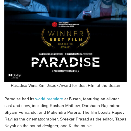
Paradise Wins Kim Jiseok Award for Best Film at the Busan
Paradise had its
world premiere
at Busan, featuring an all-star
cast and crew, including Roshan Mathew, Darshana Rajendran,
Shyam Fernando, and Mahendra Perera. The film boasts Rajeev
Ravi as the cinematographer, Sreekar Prasad as the editor, Tapas
Nayak as the sound designer, and K, the music