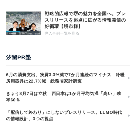
戦略的広報で堺の魅力を全国へ。プレ
スリリースを起点に広がる情報発信の
好循環【堺市様】
導入事例一覧を見る
汐留PR塾
6月の消費支出、実質3.3%減で7か月連続のマイナス 冷暖
房用器具は22.7%減 総務省家計調査
きょう8月7日は立秋 西日本は1か月平均気温「高い」確
率60％
「配信して終わり」にしないプレスリリース。LLMO時代
の情報設計、3つの視点