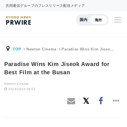
共同通信グループのプレスリリース配信メディア
KYODO NEWS
国内
海外
PRWIRE
TOP
Newton Cinema
Paradise Wins Kim Jiseo…
Paradise Wins Kim Jiseok Award for
Best Film at the Busan
Newton Cinema
2023/10/16 09:51