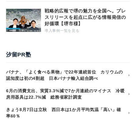
戦略的広報で堺の魅力を全国へ。プレ
スリリースを起点に広がる情報発信の
好循環【堺市様】
導入事例一覧を見る
汐留PR塾
バナナ、「よく食べる果物」で22年連続首位 カリウムの
認知度は初の4割超 日本バナナ輸入組合調べ
6月の消費支出、実質3.3%減で7か月連続のマイナス 冷暖
房用器具は22.7%減 総務省家計調査
きょう8月7日は立秋 西日本は1か月平均気温「高い」確
率60％