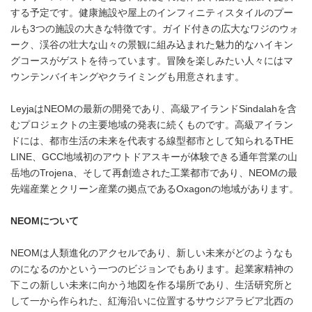
する予定です。健康施設や屋上のインフィニティスタイルのプー
ルも3つの施設の大きな特徴です。ガイド付きの広大なワジのウォ
ーク、渓谷の壮大な山々の景観に組み込まれた魅力的なハイキン
グコースがゲストを待っています。冒険を楽しみたい人々にはマ
ウンテンバイキングやクライミングも用意されます。
LeyjaはNEOMの最新の開発であり、高級アイランドSindalahを含
むプロジェクトの主要地域の発表に続くものです。高級アイラン
ドには、都市生活の未来を代表する線型都市として知られるTHE
LINE、GCC地域初のアウトドアスキーが体験できる通年営業の山
岳地のTrojena、そして再創造された工業都市であり、NEOMの最
先端産業とクリーン産業の拠点であるOxagonの地域があります。
NEOM
について
NEOMは人類進化のアクセルであり、新しい未来がどのようなも
のになるのかという一つのビジョンでもあります。起業家精神の
下この新しい未来に向かう地図を作る場所であり、生活研究所と
して一から作られた、紅海沿いに位置するサウジアラビア北西の