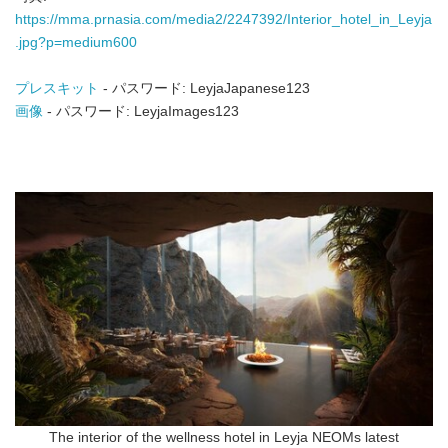
https://mma.prnasia.com/media2/2247392/Interior_hotel_in_Leyja
.jpg?p=medium600
プレスキット
- パスワード: LeyjaJapanese123
画像
- パスワード: LeyjaImages123
The interior of the wellness hotel in Leyja NEOMs latest