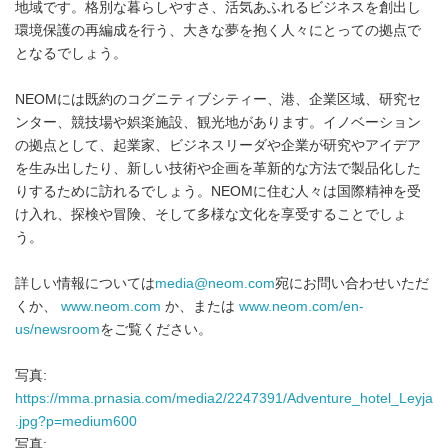
地域です。格別な暮らしやすさ、活気あふれるビジネスを創出し
環境保護の再編成を行う、大きな夢を抱く人々にとっての拠点で
となるでしょう。
NEOMには既約のコグニティブシティー、港、企業区域、研究セ
ンター、競技場や娯楽施設、観光地があります。イノベーション
の拠点として、起業家、ビジネスリーダや企業が研究やアイデア
を生み出したり、新しい技術や企画を革新的な方法で製品化した
りするために訪れるでしょう。NEOMに住む人々は国際精神を受
け入れ、探検や冒険、そして多様な文化を享受することでしょ
う。
詳しい情報については
media@neom.com
宛にお問い合わせいただ
くか、
www.neom.com
か、または
www.neom.com/en-
us/newsroom
をご覧ください。
写真:
https://mma.prnasia.com/media2/2247391/Adventure_hotel_Leyja
.jpg?p=medium600
写真: