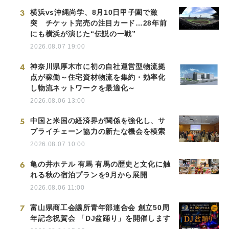
3
横浜vs沖縄尚学、8月10日甲子園で激
突 チケット完売の注目カード…28年前
にも横浜が演じた“伝説の一戦”
2026.08.07 19:00
4
神奈川県厚木市に初の自社運営型物流拠
点が稼働～住宅資材物流を集約・効率化
し物流ネットワークを最適化～
2026.08.06 13:00
5
中国と米国の経済界が関係を強化し、サ
プライチェーン協力の新たな機会を模索
2026.08.07 10:00
6
亀の井ホテル 有馬 有馬の歴史と文化に触
れる秋の宿泊プランを9月から展開
2026.08.06 11:00
7
富山県商工会議所青年部連合会 創立50周
年記念祝賀会 「DJ盆踊り」を開催します