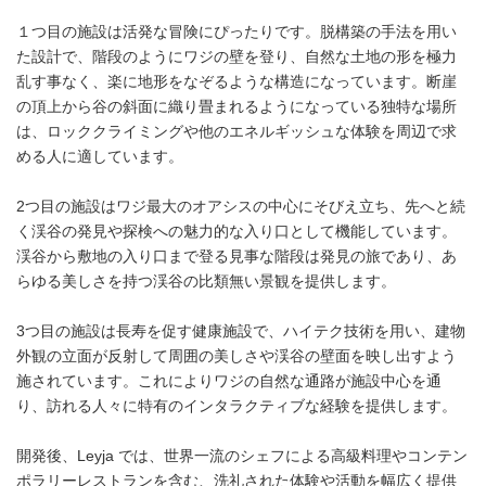
１つ目の施設は活発な冒険にぴったりです。脱構築の手法を用い
た設計で、階段のようにワジの壁を登り、自然な土地の形を極力
乱す事なく、楽に地形をなぞるような構造になっています。断崖
の頂上から谷の斜面に織り畳まれるようになっている独特な場所
は、ロッククライミングや他のエネルギッシュな体験を周辺で求
める人に適しています。
2つ目の施設はワジ最大のオアシスの中心にそびえ立ち、先へと続
く渓谷の発見や探検への魅力的な入り口として機能しています。
渓谷から敷地の入り口まで登る見事な階段は発見の旅であり、あ
らゆる美しさを持つ渓谷の比類無い景観を提供します。
3つ目の施設は長寿を促す健康施設で、ハイテク技術を用い、建物
外観の立面が反射して周囲の美しさや渓谷の壁面を映し出すよう
施されています。これによりワジの自然な通路が施設中心を通
り、訪れる人々に特有のインタラクティブな経験を提供します。
開発後、Leyja では、世界一流のシェフによる高級料理やコンテン
ポラリーレストランを含む、洗礼された体験や活動を幅広く提供