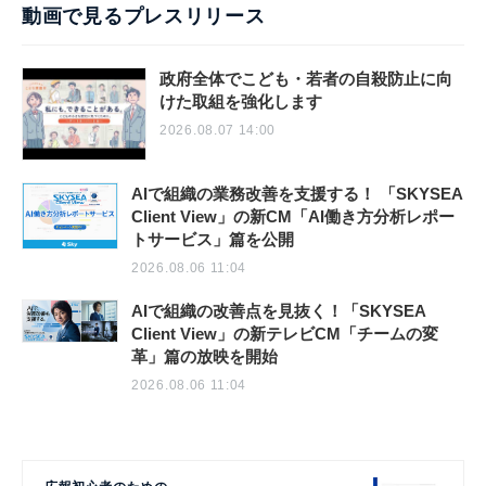
動画で見るプレスリリース
政府全体でこども・若者の自殺防止に向
けた取組を強化します
2026.08.07 14:00
AIで組織の業務改善を支援する！ 「SKYSEA
Client View」の新CM「AI働き方分析レポー
トサービス」篇を公開
2026.08.06 11:04
AIで組織の改善点を見抜く！「SKYSEA
Client View」の新テレビCM「チームの変
革」篇の放映を開始
2026.08.06 11:04