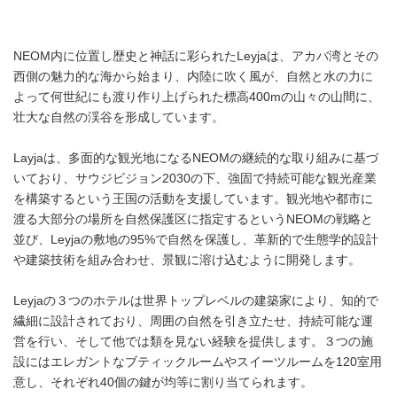
NEOM内に位置し歴史と神話に彩られたLeyjaは、アカバ湾とその
西側の魅力的な海から始まり、内陸に吹く風が、自然と水の力に
よって何世紀にも渡り作り上げられた標高400mの山々の山間に、
壮大な自然の渓谷を形成しています。
Layjaは、多面的な観光地になるNEOMの継続的な取り組みに基づ
いており、サウジビジョン2030の下、強固で持続可能な観光産業
を構築するという王国の活動を支援しています。観光地や都市に
渡る大部分の場所を自然保護区に指定するというNEOMの戦略と
並び、Leyjaの敷地の95%で自然を保護し、革新的で生態学的設計
や建築技術を組み合わせ、景観に溶け込むように開発します。
Leyjaの３つのホテルは世界トップレベルの建築家により、知的で
繊細に設計されており、周囲の自然を引き立たせ、持続可能な運
営を行い、そして他では類を見ない経験を提供します。３つの施
設にはエレガントなブティックルームやスイーツルームを120室用
意し、それぞれ40個の鍵が均等に割り当てられます。