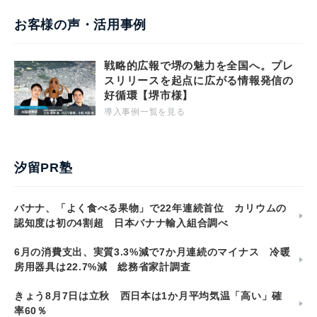
お客様の声・活用事例
戦略的広報で堺の魅力を全国へ。プレ
スリリースを起点に広がる情報発信の
好循環【堺市様】
導入事例一覧を見る
汐留PR塾
バナナ、「よく食べる果物」で22年連続首位 カリウムの
認知度は初の4割超 日本バナナ輸入組合調べ
6月の消費支出、実質3.3%減で7か月連続のマイナス 冷暖
房用器具は22.7%減 総務省家計調査
きょう8月7日は立秋 西日本は1か月平均気温「高い」確
率60％