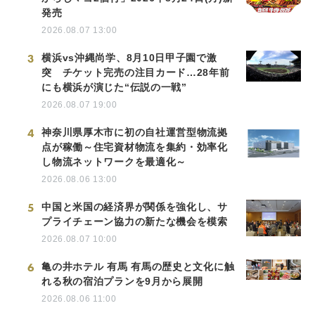
発売
2026.08.07 13:00
3
横浜vs沖縄尚学、8月10日甲子園で激
突 チケット完売の注目カード…28年前
にも横浜が演じた“伝説の一戦”
2026.08.07 19:00
4
神奈川県厚木市に初の自社運営型物流拠
点が稼働～住宅資材物流を集約・効率化
し物流ネットワークを最適化～
2026.08.06 13:00
5
中国と米国の経済界が関係を強化し、サ
プライチェーン協力の新たな機会を模索
2026.08.07 10:00
6
亀の井ホテル 有馬 有馬の歴史と文化に触
れる秋の宿泊プランを9月から展開
2026.08.06 11:00