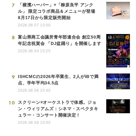
7
「横濱ハーバー」×「柳原良平 アンク
ル」 限定コラボ商品＆メニューが登場
8月17日から限定販売開始
2026.08.07 13:00
8
富山県商工会議所青年部連合会 創立50周
年記念祝賀会 「DJ盆踊り」を開催します
2026.08.04 15:25
9
ISHCMCの2026年卒業生、2人がIBで満
点、学年平均34.5点
2026.08.06 15:40
10
スクリーン×オーケストラで体感。ジョ
ン・ウィリアムズ：シネマ・スペクタキ
ュラー・コンサート開催決定！
2026.08.08 10:00