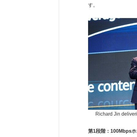
す。
Richard Jin delive
第
1
段階：
100Mbps
ホ