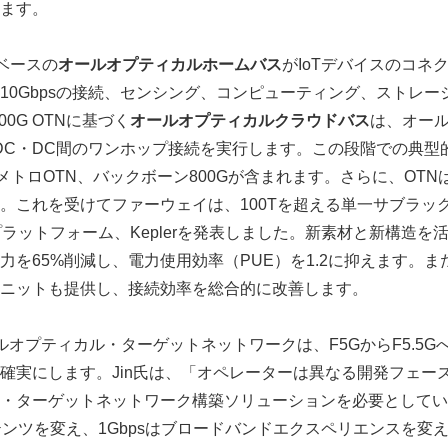
ます。
English
ベースの
オールオプティカルホームバス
がIoTデバイスのコネ
10Gbpsの接続、センシング、コンピューティング、ストレー
00G OTNに基づく
オールオプティカルクラウドバス
は、オー
DC・DC間のワンホップ接続を実行します。この段階での典型的
メトロOTN、バックボーン800Gが含まれます。さらに、OTN
。これを受けてファーウェイは、100Tを超える単一サブラッ
ラットフォーム、Keplerを発表しました。新素材と新構造を活用
力を65%削減し、電力使用効率（PUE）を1.2に抑えます。
ニットも提供し、接続効率を総合的に改善します。
ルオプティカル・ターゲットネットワークは、F5GからF5.5G
確実にします。Jin氏は、「オペレーターは異なる開発フェー
・ターゲットネットワーク構築ソリューションを必要としてい
ンテンツを変え、1Gbpsはブロードバンドエクスペリエンスを変え