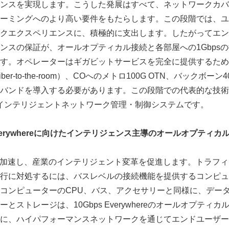
ンスを実現します。こうした発展はすべて、ネットワークカバ
ーミングへのより高い要件をもたらします。この段階では、ユ
クエクスペリエンスに、積極的に支出します。したがってエン
ンスの保証が、オールオプティカル接続と各部屋への1Gbps
す。オペレーターはギガビットサービスを完全に提供するために1
ber-to-the-room）、COへのメトロ100G OTN、バックボー
バンドを導入する必要があります。この段階での代表的な技術革
インテリジェントネットワーク管理・制御システムです。
erywhere
に向けたインテリジェンス主導のオールオプティカ
Japanese
を加速し、産業のインテリジェント変革を促進します。トラフ
行に対処するには、バスレベルの接続機能を提供するコンピュ
コンピューターのCPU、バス、アクセサリーと同様に、データ
とストレージは、10Gbps Everywhereのオールオプティ
に、ハイパフォーマンスネットワークを通じてエンドユーザー