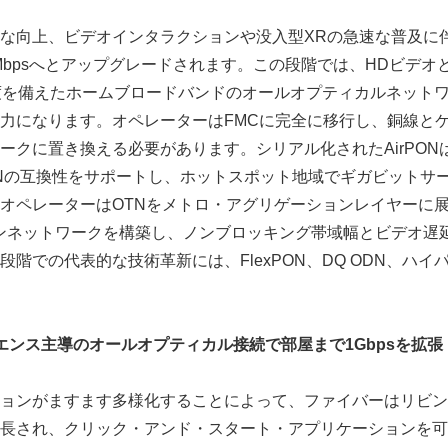
な向上、ビデオインタラクションや没入型XRの急速な普及に伴い
000Mbpsへとアップグレードされます。この段階では、HDビデ
の速度を備えたホームブロードバンドのオールオプティカルネット
力になります。オペレーターはFMCに完全に移行し、銅線とケ
ークに置き換える必要があります。シリアル化されたAirPONは
 PONの互換性をサポートし、ホットスポット地域でギガビットサ
オペレーターはOTNをメトロ・アグリゲーションレイヤーに展
ーンネットワークを構築し、ノンブロッキング帯域幅とビデオ遅
階での代表的な技術革新には、FlexPON、DQ ODN、ハイパ
エンス主導のオールオプティカル接続で部屋まで
1Gbps
を拡張
ョンがますます多様化することによって、ファイバーはリビン
長され、クリック・アンド・スタート・アプリケーションを可