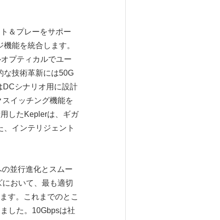
クト＆プレーをサポー
ジ機能を統合します。
ルオプティカルでユー
な技術革新には50G
はDCシナリオ用に設計
クスイッチング機能を
したKeplerは、ギガ
また、インテリジェント
への並行進化とスムー
ズにおいて、最も適切
ます。これまでのとこ
ました。10Gbpsは社