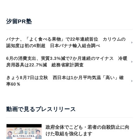
汐留PR塾
バナナ、「よく食べる果物」で22年連続首位 カリウムの
認知度は初の4割超 日本バナナ輸入組合調べ
6月の消費支出、実質3.3%減で7か月連続のマイナス 冷暖
房用器具は22.7%減 総務省家計調査
きょう8月7日は立秋 西日本は1か月平均気温「高い」確
率60％
動画で見るプレスリリース
政府全体でこども・若者の自殺防止に向
けた取組を強化します