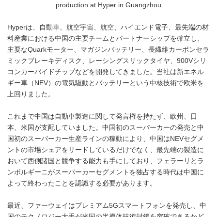
production at Hyper in Guangzhou
Hyperは、自動車、航空宇宙、航空、ハイエンド電子、最先端の材
料産業における中国の主要チームとパートナーシップを確立し、
主要なQuarkモーター、マガジンバッテリー、長繊維カーボンセラ
ミックブレーキディスク、レーシングスリックタイヤ、900Vシリ
コンカーバイドチップなどを開発してきました。当社は新エネル
ギー車（NEV）の電気駆動とバッテリーという中核技術で欧米を
上回りました。
これまで中国は自動車製造に関して発言権を持たず、欧州、日
本、米国が支配していました。中国初のスーパーカーの発売と中
国初のスーパーカー生産ラインの稼動により、中国はNEVセグメ
ントの市場シェアをリードしているだけでなく、最先端の製造に
おいて西側諸国と競争する能力も手にしており、フェラーリとラ
ンボルギーニがスーパーカーセグメントを独占する時代は中国に
よって終わったことを認識する必要があります。
最近、ファーウェイはプレミアム5Gスマートフォンを発売し、中
国のテクノロジー大手が米国の半導体技術封鎖を突破できるかど