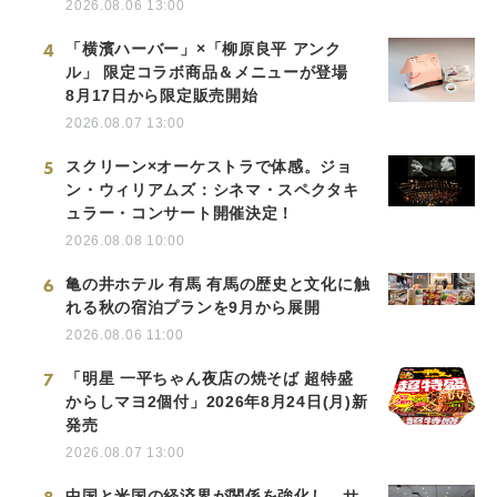
2026.08.06 13:00
4
「横濱ハーバー」×「柳原良平 アンク
ル」 限定コラボ商品＆メニューが登場
8月17日から限定販売開始
2026.08.07 13:00
5
スクリーン×オーケストラで体感。ジョ
ン・ウィリアムズ：シネマ・スペクタキ
ュラー・コンサート開催決定！
2026.08.08 10:00
6
亀の井ホテル 有馬 有馬の歴史と文化に触
れる秋の宿泊プランを9月から展開
2026.08.06 11:00
7
「明星 一平ちゃん夜店の焼そば 超特盛
からしマヨ2個付」2026年8月24日(月)新
発売
2026.08.07 13:00
中国と米国の経済界が関係を強化し、サ