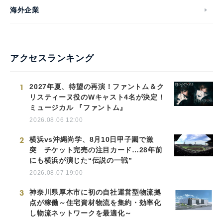
海外企業
アクセスランキング
1
2027年夏、待望の再演！ファントム＆ク
リスティーヌ役のWキャスト4名が決定！
ミュージカル 『ファントム』
2026.08.06 12:00
2
横浜vs沖縄尚学、8月10日甲子園で激
突 チケット完売の注目カード…28年前
にも横浜が演じた“伝説の一戦”
2026.08.07 19:00
3
神奈川県厚木市に初の自社運営型物流拠
点が稼働～住宅資材物流を集約・効率化
し物流ネットワークを最適化～