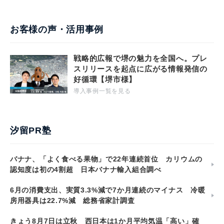
お客様の声・活用事例
戦略的広報で堺の魅力を全国へ。プレ
スリリースを起点に広がる情報発信の
好循環【堺市様】
導入事例一覧を見る
汐留PR塾
バナナ、「よく食べる果物」で22年連続首位 カリウムの
認知度は初の4割超 日本バナナ輸入組合調べ
6月の消費支出、実質3.3%減で7か月連続のマイナス 冷暖
房用器具は22.7%減 総務省家計調査
きょう8月7日は立秋 西日本は1か月平均気温「高い」確