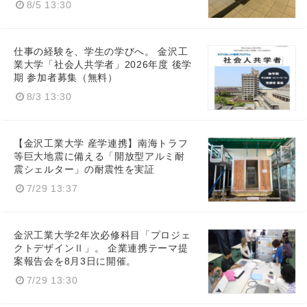
8/5 13:30
仕事の経験を、学生の学びへ。 金沢工
業大学「社会人共学者」2026年度 後学
期 参加者募集（無料）
8/3 13:30
【金沢工業大学 産学連携】南海トラフ
等巨大地震に備える「開放型アルミ耐
震シェルター」の耐震性を実証
7/29 13:37
金沢工業大学2年次必修科目「プロジェ
クトデザインⅡ」。 企業連携テーマ提
案報告会を8月3日に開催。
7/29 13:30