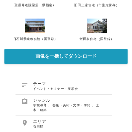
聖霊修道院聖堂（県指定）
旧田上家住宅（市指定保存）
旧石川県繊維会館（国登録）
飯田家住宅（国登録）
画像を一括してダウンロード

テーマ
イベント・セミナー・展示会

ジャンル
学校教育
、
芸術・美術・文学・学問
、
土
木・建築

エリア
石川県