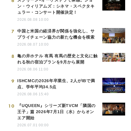
6
スクリーン×オーケストラで体感。ジョ
ン・ウィリアムズ：シネマ・スペクタキ
ュラー・コンサート開催決定！
2026.08.08 10:00
7
中国と米国の経済界が関係を強化し、サ
プライチェーン協力の新たな機会を模索
2026.08.07 10:00
8
亀の井ホテル 有馬 有馬の歴史と文化に触
れる秋の宿泊プランを9月から展開
2026.08.06 11:00
9
ISHCMCの2026年卒業生、2人がIBで満
点、学年平均34.5点
2026.08.06 15:40
10
『UQUEEN』シリーズ新TVCM「隣国の
王子」篇 2026年7月1日（水）からオン
エア開始
2026.07.01 00:00