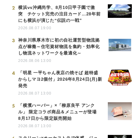
2
横浜vs沖縄尚学、8月10日甲子園で激
突 チケット完売の注目カード…28年前
にも横浜が演じた“伝説の一戦”
2026.08.07 19:00
3
神奈川県厚木市に初の自社運営型物流拠
点が稼働～住宅資材物流を集約・効率化
し物流ネットワークを最適化～
2026.08.06 13:00
4
「明星 一平ちゃん夜店の焼そば 超特盛
からしマヨ2個付」2026年8月24日(月)新
発売
2026.08.07 13:00
5
「横濱ハーバー」×「柳原良平 アンク
ル」 限定コラボ商品＆メニューが登場
8月17日から限定販売開始
2026.08.07 13:00