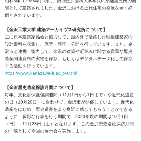
昭和3年（1928年）頃に、旧制金沢医科大学学長の須藤憲三氏の自
邸として建築されました。金沢における近代住宅の発展を示す好
例とされています。
【金沢工業大学 建築アーカイヴス研究所について】
主に日本建築家協会と協力して、国内外で活躍した戦後建築家の
設計資料を収集し、保管・整理・公開を行っています。また、金
沢市と連携・協力して、金沢の建築や町並みに関する貴重な歴史
遺産関連資料の実物を保存、もしくはデジタルデータ化して保存
する活動を行っています。
https://wwwr.kanazawa-it.ac.jp/archi/
【金沢歴史遺産探訪月間について】
毎年、文化財保護強調週間（11月1日から7日まで）や近代化遺産
の日（10月20日）に合わせて、金沢市が開催しています。近代化
遺産をはじめ、歴史遺産をより身近に感じてもらうことができる
ように、多彩な行事を行う期間で、2023年度の期間は10月1日
（日）～11月25日（土）となります。この金沢歴史遺産探訪月間
の一環として今回の展示会を実施します。