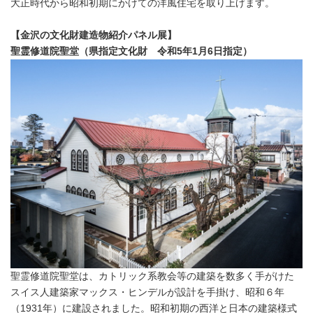
大正時代から昭和初期にかけての洋風住宅を取り上げます。
【金沢の文化財建造物紹介パネル展】
聖霊修道院聖堂（県指定文化財 令和5年1月6日指定）
聖霊修道院聖堂は、カトリック系教会等の建築を数多く手がけた
スイス人建築家マックス・ヒンデルが設計を手掛け、昭和６年
（1931年）に建設されました。昭和初期の西洋と日本の建築様式