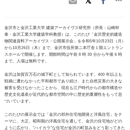
金沢市と金沢工業大学 建築アーカイヴス研究所（所長：山崎幹
泰・金沢工業大学建築学科教授）は、このたび「金沢歴史的建造
物関連資料アーカイヴス・公開展示会」を令和5年10月23日（月）
から10月26日（木）まで、金沢市役所第ニ本庁舎１階エントラン
スホールで開催します。開館時間は午前 8 時 30 分から午後 6 時
まで。入場は無料です。
金沢は加賀百万石の城下町として知られています。400 年以上も
戦禍に遭わなかった平和都市であり続け、また自然災害の大きな
被害を受けなかったことから、現在も江戸時代からの都市構造や
歴史文化遺産が近代的な都市空間の中に歴史的重層性をもって息
づいています。
このたびの展示会では「金沢の郊外住宅地開発と洋風住宅」をテ
ーマに、大正、昭和期の洋風住宅を通して、金沢の住宅地がどの
ように広がり、"ハイカラ"な住宅が金沢の町並みをどう彩ってきた