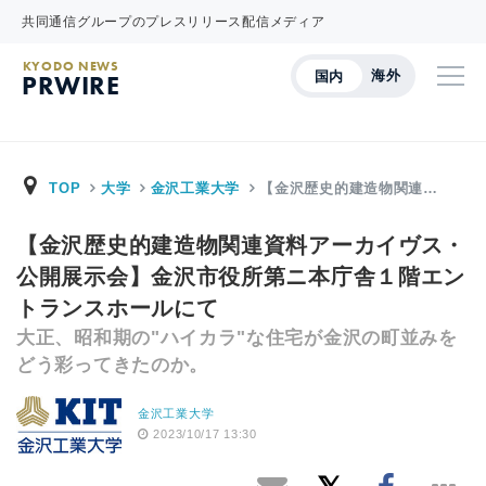
共同通信グループのプレスリリース配信メディア
KYODO NEWS
海外
国内
PRWIRE
TOP
大学
金沢工業大学
【金沢歴史的建造物関連…
【金沢歴史的建造物関連資料アーカイヴス・
公開展示会】金沢市役所第ニ本庁舎１階エン
トランスホールにて
大正、昭和期の"ハイカラ"な住宅が金沢の町並みを
どう彩ってきたのか。
金沢工業大学
2023/10/17 13:30