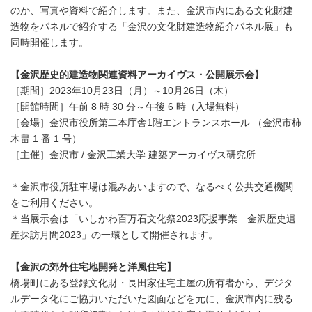
のか、写真や資料で紹介します。また、金沢市内にある文化財建
造物をパネルで紹介する「金沢の文化財建造物紹介パネル展」も
同時開催します。
【金沢歴史的建造物関連資料アーカイヴス・公開展示会】
［期間］2023年10月23日（月）～10月26日（木）
［開館時間］午前 8 時 30 分～午後 6 時（入場無料）
［会場］金沢市役所第二本庁舎1階エントランスホール （金沢市柿
木畠 1 番 1 号）
［主催］金沢市 / 金沢工業大学 建築アーカイヴス研究所
＊金沢市役所駐車場は混みあいますので、なるべく公共交通機関
をご利用ください。
＊当展示会は「いしかわ百万石文化祭2023応援事業 金沢歴史遺
産探訪月間2023」の一環として開催されます。
【金沢の郊外住宅地開発と洋風住宅】
橋場町にある登録文化財・長田家住宅主屋の所有者から、デジタ
ルデータ化にご協力いただいた図面などを元に、金沢市内に残る