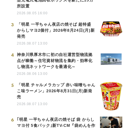
型充電式電池回収ボックスを新たに15カ
所設置
2026.08.05 16:00
3
「明星 一平ちゃん夜店の焼そば 超特盛
からしマヨ2個付」2026年8月24日(月)新
発売
2026.08.07 13:00
4
神奈川県厚木市に初の自社運営型物流拠
点が稼働～住宅資材物流を集約・効率化
し物流ネットワークを最適化～
2026.08.06 13:00
5
「明星 チャルメラカップ 赤い味噌ちゃん
こ味ラーメン」2026年8月31日(月)新発
売
2026.08.07 13:00
6
｢明星 一平ちゃん夜店の焼そば 袋 からし
マヨ付 5食パック｣新TV-CM『袋めんを作