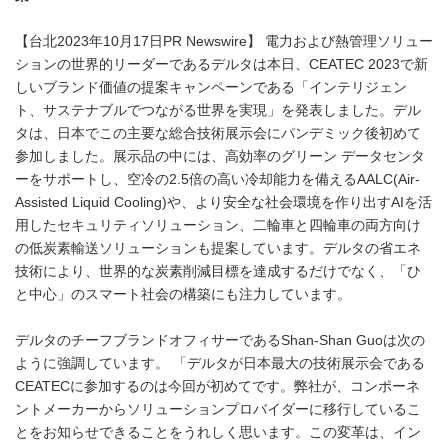
【台北2023年10月17日PR Newswire】 電力および熱管理ソリュー
ションの世界的リーダーであるデルタは本日、CEATEC 2023で新
しいブランド価値の提案キャンペーンである「インテリジェン
ト、サステナブルでつながる世界を実現」を発表しました。デル
タは、日本でこの主要な総合技術展示会にパンデミック後初めて
参加しました。展示品の中には、高効率のグリーン データセンタ
ーをサポートし、空冷の2.5倍の高い冷却能力を備えるAALC(Air-
Assisted Liquid Cooling)や、より安全な社会環境を作り出すAIを活
用したセキュリティソリューション、二輪車と四輪車の両方向け
の低炭素輸送ソリューションも提案しています。デルタの省エネ
技術により、世界的な炭素削減目標を達成するだけでなく、「ひ
と中心」のスマート社会の構築にも注力しています。
デルタのチーフブランドオフィサーであるShan-Shan Guoは次の
ように強調しています。 「デルタが日本最大の技術展示会である
CEATECに参加するのは今回が初めてです。弊社が、コンポーネ
ントメーカーからソリューションプロバイダーに移行しているこ
とをお知らせできることをうれしく思います。この変革は、イン