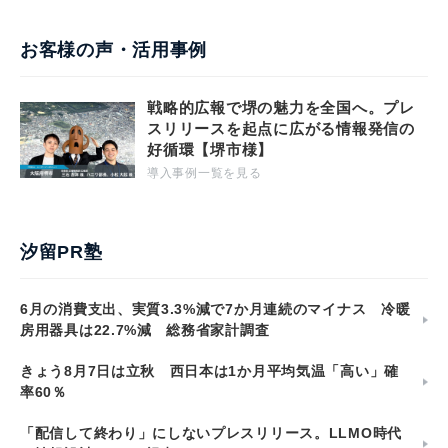
お客様の声・活用事例
戦略的広報で堺の魅力を全国へ。プレ
スリリースを起点に広がる情報発信の
好循環【堺市様】
導入事例一覧を見る
汐留PR塾
6月の消費支出、実質3.3%減で7か月連続のマイナス 冷暖
房用器具は22.7%減 総務省家計調査
きょう8月7日は立秋 西日本は1か月平均気温「高い」確
率60％
「配信して終わり」にしないプレスリリース。LLMO時代