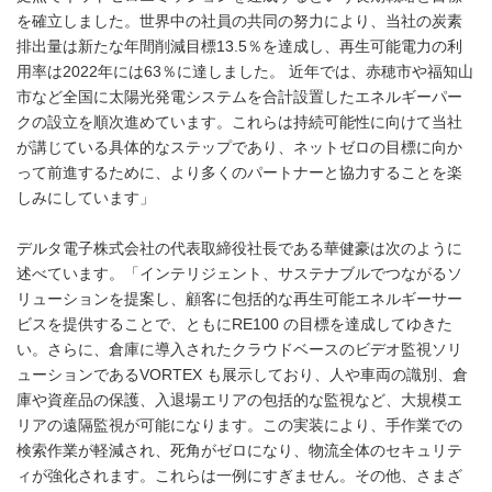
を確立しました。世界中の社員の共同の努力により、当社の炭素
排出量は新たな年間削減目標13.5％を達成し、再生可能電力の利
用率は2022年には63％に達しました。 近年では、赤穂市や福知山
市など全国に太陽光発電システムを合計設置したエネルギーパー
クの設立を順次進めています。これらは持続可能性に向けて当社
が講じている具体的なステップであり、ネットゼロの目標に向か
って前進するために、より多くのパートナーと協力することを楽
しみにしています」
デルタ電子株式会社の代表取締役社長である華健豪は次のように
述べています。「インテリジェント、サステナブルでつながるソ
リューションを提案し、顧客に包括的な再生可能エネルギーサー
ビスを提供することで、ともにRE100 の目標を達成してゆきた
い。さらに、倉庫に導入されたクラウドベースのビデオ監視ソリ
ューションであるVORTEX も展示しており、人や車両の識別、倉
庫や資産品の保護、入退場エリアの包括的な監視など、大規模エ
リアの遠隔監視が可能になります。この実装により、手作業での
検索作業が軽減され、死角がゼロになり、物流全体のセキュリテ
ィが強化されます。これらは一例にすぎません。その他、さまざ