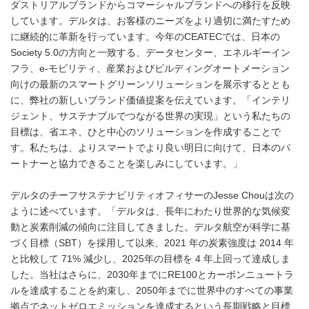
ダストリアルブランドからコマーシャルブランドへの移行を反映
しています。デルタは、お客様のニーズをより適切に満たすため
に継続的に革新を行っています。今年のCEATECでは、日本の
Society 5.0の方向と一致する、データセンター、エネルギーイン
フラ、e-モビリティ、産業およびビルディングオートメーション
向けの最新のスマートグリーンソリューションを展示するととも
に、弊社の新しいブランド価値提案を伝えています。「インテリ
ジェント、サステナブルでつながる世界の実現」という私たちの
目標は、省エネ、ひと中心のソリューションを作成することで
す。私たちは、よりスマートでより良い明日に向けて、日本のパ
ートナーと協力できることを楽しみにしています。」
デルタのチーフサステナビリティオフィサーのJesse Chouは次の
ように述べています。「デルタは、長年にわたり世界的な気候変
動と炭素削減の傾向に注目してきました。デルタ航空が科学に基
づく目標（SBT）を採用して以来、2021 年の炭素強度は 2014 年
と比較して 71% 減少し、2025年の目標を 4 年上回って達成しま
した。当社はさらに、2030年までにRE100とカーボンニュートラ
ルを達成することを約束し、2050年までに世界中のすべての事業
拠点でネットゼロエミッションを達成するという長期戦略と目標