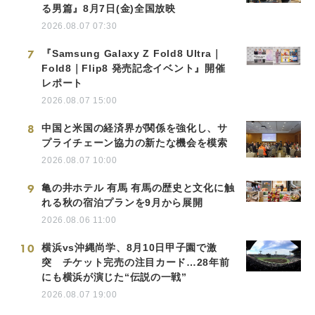
る男篇』8月7日(金)全国放映
2026.08.07 07:30
7
『Samsung Galaxy Z Fold8 Ultra｜
Fold8｜Flip8 発売記念イベント』開催
レポート
2026.08.07 15:00
8
中国と米国の経済界が関係を強化し、サ
プライチェーン協力の新たな機会を模索
2026.08.07 10:00
9
亀の井ホテル 有馬 有馬の歴史と文化に触
れる秋の宿泊プランを9月から展開
2026.08.06 11:00
10
横浜vs沖縄尚学、8月10日甲子園で激
突 チケット完売の注目カード…28年前
にも横浜が演じた“伝説の一戦”
2026.08.07 19:00