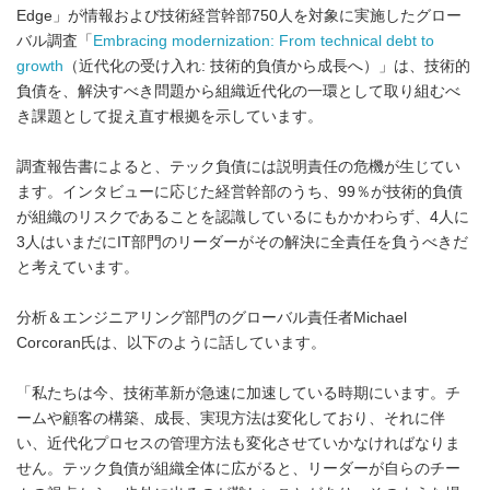
Edge」が情報および技術経営幹部750人を対象に実施したグロー
バル調査「
Embracing modernization: From technical debt to
growth
（近代化の受け入れ: 技術的負債から成長へ）」は、技術的
負債を、解決すべき問題から組織近代化の一環として取り組むべ
き課題として捉え直す根拠を示しています。
調査報告書によると、テック負債には説明責任の危機が生じてい
ます。インタビューに応じた経営幹部のうち、99％が技術的負債
が組織のリスクであることを認識しているにもかかわらず、4人に
3人はいまだにIT部門のリーダーがその解決に全責任を負うべきだ
と考えています。
分析＆エンジニアリング部門のグローバル責任者Michael
Corcoran氏は、以下のように話しています。
「私たちは今、技術革新が急速に加速している時期にいます。チ
ームや顧客の構築、成長、実現方法は変化しており、それに伴
い、近代化プロセスの管理方法も変化させていかなければなりま
せん。テック負債が組織全体に広がると、リーダーが自らのチー