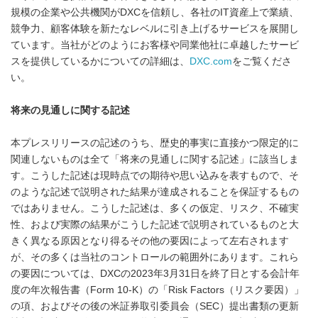
規模の企業や公共機関がDXCを信頼し、各社のIT資産上で業績、
競争力、顧客体験を新たなレベルに引き上げるサービスを展開し
ています。当社がどのようにお客様や同業他社に卓越したサービ
スを提供しているかについての詳細は、
DXC.com
をご覧くださ
い。
将来の見通しに関する記述
本プレスリリースの記述のうち、歴史的事実に直接かつ限定的に
関連しないものは全て「将来の見通しに関する記述」に該当しま
す。こうした記述は現時点での期待や思い込みを表すもので、そ
のような記述で説明された結果が達成されることを保証するもの
ではありません。こうした記述は、多くの仮定、リスク、不確実
性、および実際の結果がこうした記述で説明されているものと大
きく異なる原因となり得るその他の要因によって左右されます
が、その多くは当社のコントロールの範囲外にあります。これら
の要因については、DXCの2023年3月31日を終了日とする会計年
度の年次報告書（Form 10-K）の「Risk Factors（リスク要因）」
の項、およびその後の米証券取引委員会（SEC）提出書類の更新