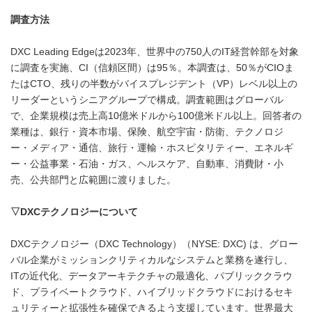
調査方法
DXC Leading Edgeは2023年、世界中の750人のIT経営幹部を対象
に調査を実施、CI（信頼区間）は95％。本調査は、50％がCIOま
たはCTO、残りの半数がバイスプレジデント（VP）レベル以上の
リーダーというシニアグループで構成。調査範囲はグローバル
で、企業規模は売上高10億米ドルから100億米ドル以上。回答者の
業種は、銀行・資本市場、保険、航空宇宙・防衛、テクノロジ
ー・メディア・通信、旅行・運輸・ホスピタリティー、エネルギ
ー・公益事業・石油・ガス、ヘルスケア、自動車、消費財・小
売、公共部門と広範囲に渡りました。
▽
DXC
テクノロジーについて
DXCテクノロジー（DXC Technology）（NYSE: DXC) は、グロー
バル企業がミッションクリティカルなシステムと業務を遂行し、
ITの近代化、データアーキテクチャの最適化、パブリッククラウ
ド、プライベートクラウド、ハイブリッドクラウドにおけるセキ
ュリティーと拡張性を確保できるよう支援しています。世界最大