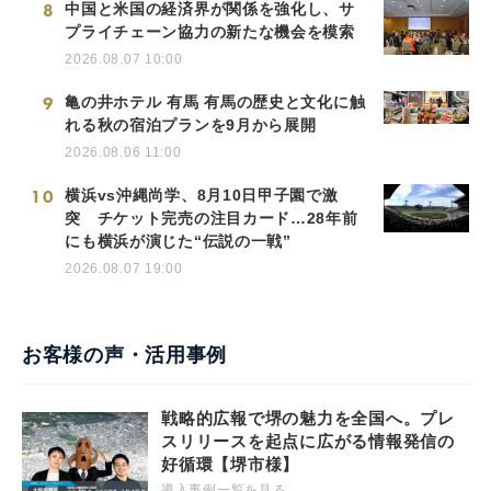
8
中国と米国の経済界が関係を強化し、サ
プライチェーン協力の新たな機会を模索
2026.08.07 10:00
9
亀の井ホテル 有馬 有馬の歴史と文化に触
れる秋の宿泊プランを9月から展開
2026.08.06 11:00
10
横浜vs沖縄尚学、8月10日甲子園で激
突 チケット完売の注目カード…28年前
にも横浜が演じた“伝説の一戦”
2026.08.07 19:00
お客様の声・活用事例
戦略的広報で堺の魅力を全国へ。プレ
スリリースを起点に広がる情報発信の
好循環【堺市様】
導入事例一覧を見る