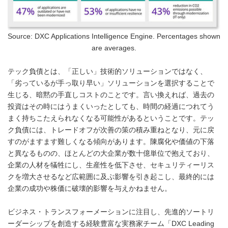
Source: DXC Applications Intelligence Engine. Percentages shown
are averages.
テック負債とは、「正しい」技術的ソリューションではなく、
「劣っているが手っ取り早い」ソリューションを選択することで
生じる、暗黙の手直しコストのことです。言い換えれば、過去の
投資はその時にはうまくいったとしても、時間の経過につれてう
まく持ちこたえられなくなる可能性があるということです。テッ
ク負債には、トレードオフが次善の策の積み重ねとなり、元に戻
すのがますます難しくなる傾向があります。陳腐化や価値の下落
と異なるものの、ほとんどの大企業が数十億単位で抱えており、
企業の人材を犠牲にし、生産性を低下させ、セキュリティーリス
クを増大させるなど広範囲に及ぶ影響を引き起こし、最終的には
企業の成功や株価に破壊的影響を与えかねません。
ビジネス・トランスフォーメーションに注目し、先進的ソートリ
ーダーシップを創造する経験豊富な実務家チーム「DXC Leading