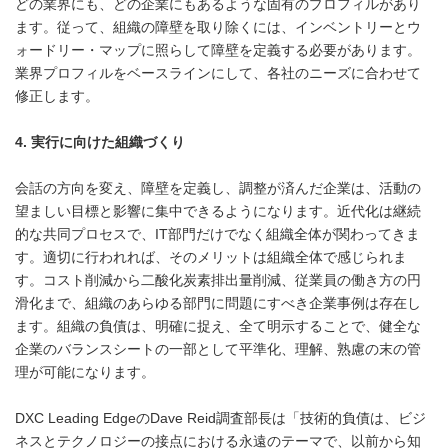
どの業界にも、どの企業にもあるような固有のプロフィルがあり
ます。従って、組織の障壁を取り除くには、インベントリーとウ
ォードリー・マップに照らして障壁を定義する必要があります。
業界プロフィルをベースラインにして、各社のニーズに合わせて
修正します。
4.
実行に向けた組織づくり
会話の方向を変え、障壁を定義し、調整が済んだ企業は、活動の
望ましい目標と影響に集中できるようになります。近代化は継続
的な共同プロセスで、IT部門だけでなく組織全体が関わってきま
す。適切に行われれば、そのメリットは組織全体で感じられま
す。コスト削減から二酸化炭素排出量削減、従業員の働き方の円
滑化まで、組織のあらゆる部門に問題にすべき企業事例は存在し
ます。組織の負債は、明確に捉え、全て明示することで、健全な
企業のバランスシートの一部として平準化、理解、熟慮の末の管
理が可能になります。
DXC Leading EdgeのDave Reid調査部長は「技術的負債は、ビジ
ネスとテクノロジーの接点における永遠のテーマで、以前から知