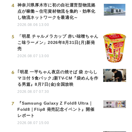
4
神奈川県厚木市に初の自社運営型物流拠
点が稼働～住宅資材物流を集約・効率化
し物流ネットワークを最適化～
2026.08.06 13:00
5
「明星 チャルメラカップ 赤い味噌ちゃん
こ味ラーメン」2026年8月31日(月)新発
売
2026.08.07 13:00
6
｢明星 一平ちゃん夜店の焼そば 袋 からし
マヨ付 5食パック｣新TV-CM『袋めんを作
る男篇』8月7日(金)全国放映
2026.08.07 07:30
7
『Samsung Galaxy Z Fold8 Ultra｜
Fold8｜Flip8 発売記念イベント』開催
レポート
2026.08.07 15:00