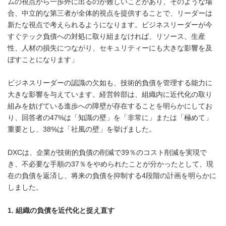
ムの視点から一歩外に出るのが難しいことがあり、そのような場
合、中立的な第三者が全体的視点を提供することで、リーダーは
新たな視点で考えられるようになります。ビジネスリーダーが今
すぐテック負債への対処に取り組まなければ、リソース、生産
性、人材の損失につながり、セキュリティーにも大きな影響を及
ぼすことになります」
ビジネスリーダーの認識の欠如も、技術的負債を管理する能力に
大きな影響を与えています。経営幹部は、組織内に近代化の取り
組みを妨げている進歩への障壁が存在することを明らかにしてお
り、回答者の47%は「知識の壁」を「非常に」または「極めて」
重要とし、38%は「社風の壁」を挙げました。
DXCは、企業が技術的負債の削減で39％のコスト削減を実現で
き、不必要な手順の37％をやめられたことが分かったとして、現
在の負債を返済し、将来の負債を抑制する4段階の計画を明らかに
しました。
1.
組織の負債を近代化と捉え直す