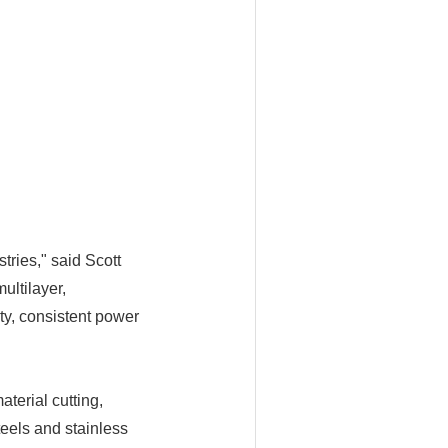
tries," said Scott
ultilayer,
y, consistent power
terial cutting,
eels and stainless