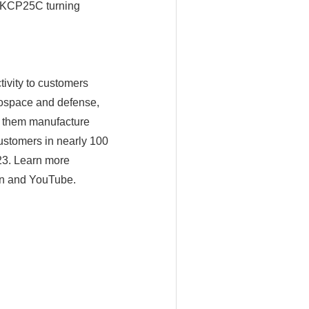
s KCP25C turning
tivity to customers
rospace and defense,
p them manufacture
ustomers in nearly 100
023. Learn more
In and YouTube.