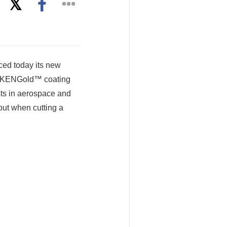
ed today its new
ed KENGold™ coating
ists in aerospace and
ut when cutting a