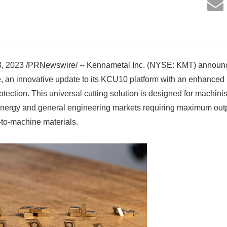
 2023 /PRNewswire/ -- Kennametal Inc. (NYSE: KMT) announc
e, an innovative update to its KCU10 platform with an enhanc
otection. This universal cutting solution is designed for machin
energy and general engineering markets requiring maximum outp
t-to-machine materials.