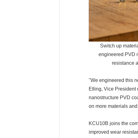
Switch up material
engineered PVD mu
resistance 
"We engineered this new
Etling, Vice President
nanostructure PVD coa
on more materials and a
KCU10B joins the compa
improved wear resista