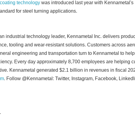
 coating technology
was introduced last year with Kennametal'
andard for steel turning applications.
an industrial technology leader, Kennametal Inc. delivers produc
nce, tooling and wear-resistant solutions. Customers across ae
neral engineering and transportation turn to Kennametal to hel
iciency. Every day approximately 8,700 employees are helping c
tive. Kennametal generated $2.1 billion in revenues in fiscal 2
om
. Follow @Kennametal: Twitter, Instagram, Facebook, Linked
.
Japanese