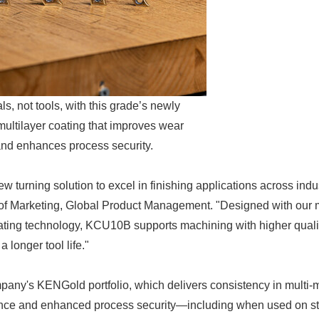
s, not tools, with this grade’s newly
ltilayer coating that improves wear
and enhances process security.
 turning solution to excel in finishing applications across indus
 of Marketing, Global Product Management. "Designed with our m
ting technology, KCU10B supports machining with higher qualit
 longer tool life."
ny's KENGold portfolio, which delivers consistency in multi-ma
nce and enhanced process security—including when used on st