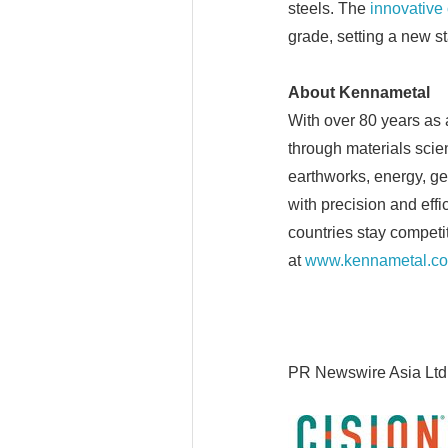
steels. The
innovative
grade, setting a new st
About Kennametal
With over 80 years as 
through materials scie
earthworks, energy, ge
with precision and eff
countries stay competi
at
www.kennametal.c
PR Newswire Asia Ltd