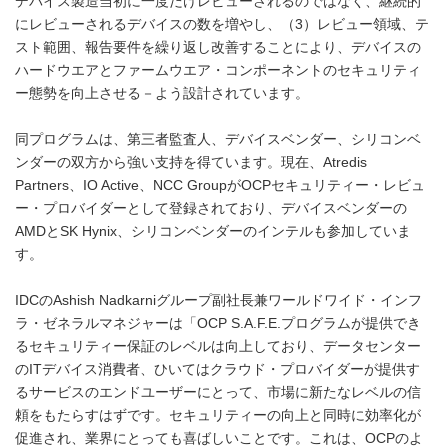
デバイス製造当初に一度だけレビューされるのではなく、継続的
にレビューされるデバイスの数を増やし、（3）レビュー領域、テ
スト範囲、報告要件を繰り返し改善することにより、デバイスの
ハードウエアとファームウエア・コンポーネントのセキュリティ
ー態勢を向上させる－よう設計されています。
同プログラムは、第三者監査人、デバイスベンダー、シリコンベ
ンダーの双方から強い支持を得ています。現在、Atredis
Partners、IO Active、NCC GroupがOCPセキュリティー・レビュ
ー・プロバイダーとして登録されており、デバイスベンダーの
AMDとSK Hynix、シリコンベンダーのインテルも参加していま
す。
IDCのAshish Nadkarniグループ副社長兼ワールドワイド・インフ
ラ・ゼネラルマネジャーは「OCP S.A.F.E.プログラムが提供でき
るセキュリティー保証のレベルは向上しており、データセンター
のITデバイス消費者、ひいてはクラウド・プロバイダーが提供す
るサービスのエンドユーザーにとって、市場に新たなレベルの信
頼をもたらすはずです。セキュリティーの向上と同時に効率化が
促進され、業界にとっても喜ばしいことです。これは、OCPのよ