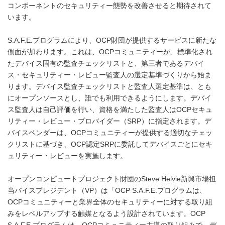
コンポーネントのセキュリティー態勢を改善させると期待されて
います。
S.A.F.E.プログラムにより、OCP財団が提供するサービスに新たな
側面が加わります。これは、OCPコミュニティーが、標準化され
たデバイス固有の監査チェックリストと、第三者であるデバイ
ス・セキュリティー・レビュー監査人の選定基準づくりから始ま
ります。デバイス監査チェックリストと監査人選定基準は、とも
にオープンソースとし、誰でも利用できるようにします。デバイ
ス監査人は自己評価を行い、資格を満たした監査人はOCPセキュ
リティー・レビュー・プロバイダー（SRP）に指定されます。デ
バイスベンダーは、OCPコミュニティーが提供する適切なチェッ
クリストに基づき、OCP認定SRPに委託してデバイスごとにセキ
ュリティー・レビューを実施します。
オープンコンピュートプロジェクト財団のSteve Helvie新興市場担
当バイスプレジデント（VP）は「OCP S.A.F.E.プログラムは、
OCPコミュニティーと業界全体のセキュリティーに対する取り組
みをレベルアップする触媒となるよう設計されています。OCP