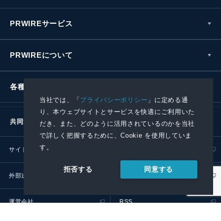
PRWIREサービス
PRWIREについて
各種お問い合わせ
当社では、「
プライバシーポリシー
」に定める通
り、本ウェブサイトとサービスを快適にご利用いた
共同通信社グループ
だき、また、どのように活用されているのかを当社
で詳しく把握するために、Cookie を使用していま
す。
サイトポリシー
プライバシーポリシー
同意する
拒否する
外部送信ポリシー
プレスリリース取扱基準
運営会社
RSS