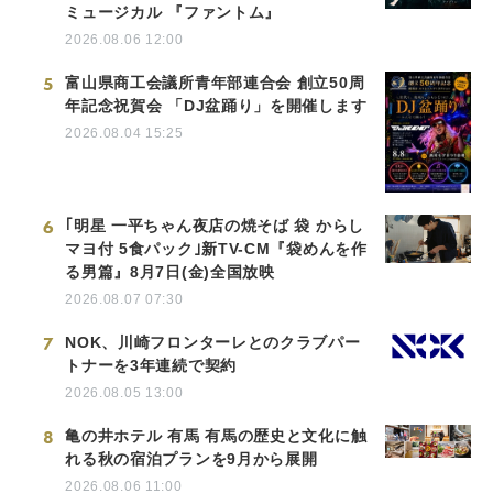
ミュージカル 『ファントム』
2026.08.06 12:00
5
富山県商工会議所青年部連合会 創立50周
年記念祝賀会 「DJ盆踊り」を開催します
2026.08.04 15:25
6
｢明星 一平ちゃん夜店の焼そば 袋 からし
マヨ付 5食パック｣新TV-CM『袋めんを作
る男篇』8月7日(金)全国放映
2026.08.07 07:30
7
NOK、川崎フロンターレとのクラブパー
トナーを3年連続で契約
2026.08.05 13:00
8
亀の井ホテル 有馬 有馬の歴史と文化に触
れる秋の宿泊プランを9月から展開
2026.08.06 11:00