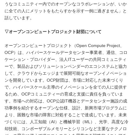
うなコミュニティー内でのオープンなコラボレーションが、いか
に全ての人にメリットをもたらすかを示す一例に過ぎません」と
話しています。
▽
オープンコンピュートプロジェクト財団について
オープンコンピュートプロジェクト（Open Compute Project、
OCP）は、ハイパースケールデータセンター事業者、通信、コロ
ケーション・プロバイダー、法人ITユーザーの共同コミュニティ
ーで、製品およびソリューションベンダーのエコシステムと協力
して、クラウドからエッジまで展開可能なオープンイノベーショ
ンを開発しています。OCP財団は、市場に対応した未来づくり
で、ハイパースケール主導のイノベーションを全ての人に提供す
るため、OCPコミュニティーの育成と支援に責任を負っていま
す。市場への対応は、OCP公認IT機器とデータセンター施設の成
功事例を紹介するオープンな仕様、設計、新興市場プログラムに
より、困難な市場の障害に対処することで達成しています。未来
づくりには、人工知能（AI）と機械学習（ML）、光学、高度な冷
却技術、コンポーザブルメモリーとシリコンなど主要なテクノロ