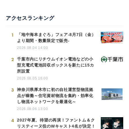
アクセスランキング
1
「地中海本まぐろ」フェア-8月7日（金）
より期間・数量限定で販売-
2026.08.04 14:00
2
千葉市内にリチウムイオン電池などの小
型充電式電池回収ボックスを新たに15カ
所設置
2026.08.05 16:00
3
神奈川県厚木市に初の自社運営型物流拠
点が稼働～住宅資材物流を集約・効率化
し物流ネットワークを最適化～
2026.08.06 13:00
4
2027年夏、待望の再演！ファントム＆ク
リスティーヌ役のWキャスト4名が決定！