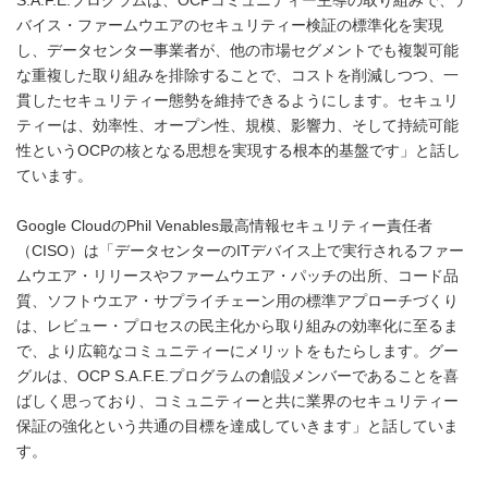
S.A.F.E.プログラムは、OCPコミュニティー主導の取り組みで、デ
バイス・ファームウエアのセキュリティー検証の標準化を実現
し、データセンター事業者が、他の市場セグメントでも複製可能
な重複した取り組みを排除することで、コストを削減しつつ、一
貫したセキュリティー態勢を維持できるようにします。セキュリ
ティーは、効率性、オープン性、規模、影響力、そして持続可能
性というOCPの核となる思想を実現する根本的基盤です」と話し
ています。
Google CloudのPhil Venables最高情報セキュリティー責任者
（CISO）は「データセンターのITデバイス上で実行されるファー
ムウエア・リリースやファームウエア・パッチの出所、コード品
質、ソフトウエア・サプライチェーン用の標準アプローチづくり
は、レビュー・プロセスの民主化から取り組みの効率化に至るま
で、より広範なコミュニティーにメリットをもたらします。グー
グルは、OCP S.A.F.E.プログラムの創設メンバーであることを喜
ばしく思っており、コミュニティーと共に業界のセキュリティー
保証の強化という共通の目標を達成していきます」と話していま
す。