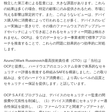
独立した第三者による監査には、大きな課題があります。これら
の結果は多くの場合、特定の顧客にのみ提供されるため、市場に
与える影響は限定的です。また、このようなレビューは、デバイ
ス購入時に消費者によって行われることが多く、デバイスのレビ
ュー実施は一度きりで、その後のファームウエアのアップグレー
ドやパッチによって引き起こされるセキュリティー問題は検出さ
れません。OCPは、全てのデータセンター事業者間で標準アプロ
ーチを推進することで、これらの問題に効果的かつ効率的に対処
します。
AzureのMark Russinovich最高技術責任者（CTO）は「当社は
OCPと提携し、ハードウエアのエコシステム全体で体系的なセキ
ュリティー評価を推進する枠組みSAFEを構築しました。この取り
組みは、全てのハードウエア消費者に、より高いレベルの品質と
セキュリティー保証を提供します」と話しています。
OCP S.A.F.E.プログラムは、デバイスのセキュリティー監査の間
接費や冗長性を削減し、（1）デバイス消費者にセキュリティー適
合性保証を提供し、（2）ファームウエアと関連アップデートが、