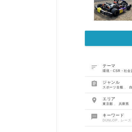

テーマ
環境・CSR・社会

ジャンル
スポーツ全般
、

エリア
東京都
、
兵庫県

キーワード
DUNLOP、レ