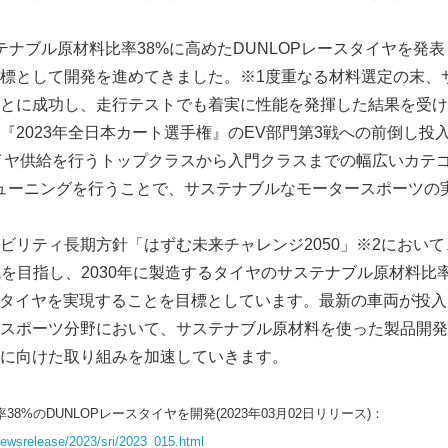
ナブル原材料比率38%に高めたDUNLOPレースタイヤを発表し
標として開発を進めてきました。※1度重なる材料選定の末、
ことに成功し、走行テストでも着実に性能を発揮した結果を受け、
『2023年全日本カート選手権』のEV部門第3戦への前倒し投
タイヤ供給を行うトップクラスから入門クラスまでの幅広いカテ
ューニングを行うことで、サステナブルなモータースポーツの
リティ長期方針「はずむ未来チャレンジ2050」※2におい
を目指し、2030年に製造するタイヤのサステナブル原材料比率を
ブルタイヤを実現することを目標としています。最新の車両が投
スポーツ分野において、サステナブル原材料を使った製品開発
に向けた取り組みを加速していきます。
8%のDUNLOPレースタイヤを開発(2023年03月02日リリース)：
/newsrelease/2023/sri/2023_015.html