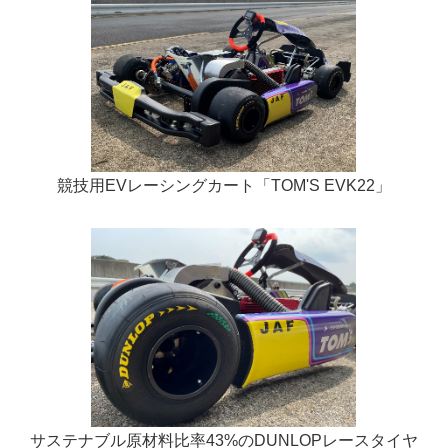
競技用EVレーシングカート「TOM'S EVK22」
サステナブル原材料比率43%のDUNLOPレースタイヤ