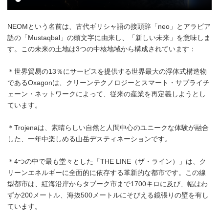
NEOMという名前は、古代ギリシャ語の接頭辞「neo」とアラビア
語の「Mustaqbal」の頭文字に由来し、「新しい未来」を意味しま
す。この未来の土地は3つの中核地域から構成されています：
＊世界貿易の13％にサービスを提供する世界最大の浮体式構造物
であるOxagonは、クリーンテクノロジーとスマート・サプライチ
ェーン・ネットワークによって、従来の産業を再定義しようとし
ています。
＊Trojenaは、素晴らしい自然と人間中心のユニークな体験が融合
した、一年中楽しめる山岳デスティネーションです。
＊4つの中で最も堂々とした「THE LINE（ザ・ライン）」は、ク
リーンエネルギーに全面的に依存する革新的な都市です。この線
型都市は、紅海沿岸からタブーク市まで1700キロに及び、幅はわ
ずか200メートル、海抜500メートルにそびえる鏡張りの壁を有し
ています。