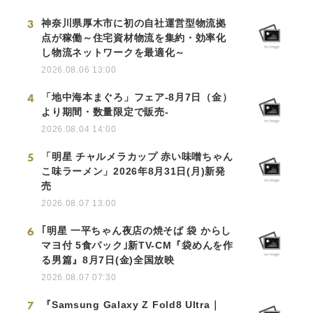
3
神奈川県厚木市に初の自社運営型物流拠
点が稼働～住宅資材物流を集約・効率化
し物流ネットワークを最適化～
2026.08.06 13:00
4
「地中海本まぐろ」フェア-8月7日（金）
より期間・数量限定で販売-
2026.08.04 14:00
5
「明星 チャルメラカップ 赤い味噌ちゃん
こ味ラーメン」2026年8月31日(月)新発
売
2026.08.07 13:00
6
｢明星 一平ちゃん夜店の焼そば 袋 からし
マヨ付 5食パック｣新TV-CM『袋めんを作
る男篇』8月7日(金)全国放映
2026.08.07 07:30
7
『Samsung Galaxy Z Fold8 Ultra｜