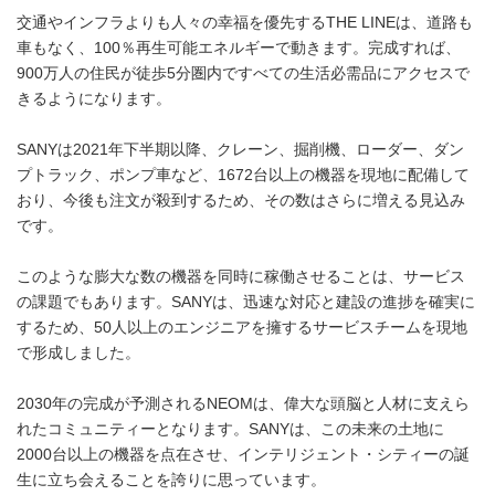
交通やインフラよりも人々の幸福を優先するTHE LINEは、道路も
車もなく、100％再生可能エネルギーで動きます。完成すれば、
900万人の住民が徒歩5分圏内ですべての生活必需品にアクセスで
きるようになります。
SANYは2021年下半期以降、クレーン、掘削機、ローダー、ダン
プトラック、ポンプ車など、1672台以上の機器を現地に配備して
おり、今後も注文が殺到するため、その数はさらに増える見込み
です。
このような膨大な数の機器を同時に稼働させることは、サービス
の課題でもあります。SANYは、迅速な対応と建設の進捗を確実に
するため、50人以上のエンジニアを擁するサービスチームを現地
で形成しました。
2030年の完成が予測されるNEOMは、偉大な頭脳と人材に支えら
れたコミュニティーとなります。SANYは、この未来の土地に
2000台以上の機器を点在させ、インテリジェント・シティーの誕
生に立ち会えることを誇りに思っています。