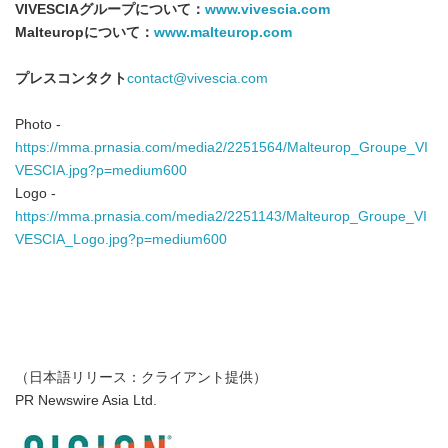
VIVESCIA
グループについて：
www.vivescia.com
Malteurop
について：
www.malteurop.com
プレスコンタクト
contact@vivescia.com
Photo -
https://mma.prnasia.com/media2/2251564/Malteurop_Groupe_VI
VESCIA.jpg?p=medium600
Logo -
https://mma.prnasia.com/media2/2251143/Malteurop_Groupe_VI
VESCIA_Logo.jpg?p=medium600
（日本語リリース：クライアント提供）
PR Newswire Asia Ltd.