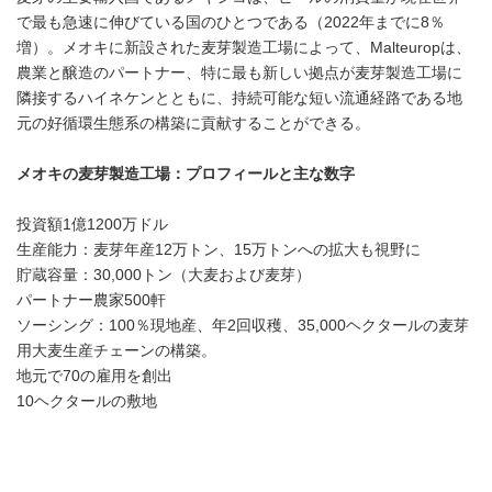
で最も急速に伸びている国のひとつである（2022年までに8％
増）。メオキに新設された麦芽製造工場によって、Malteuropは、
農業と醸造のパートナー、特に最も新しい拠点が麦芽製造工場に
隣接するハイネケンとともに、持続可能な短い流通経路である地
元の好循環生態系の構築に貢献することができる。
メオキの麦芽製造工場：プロフィールと主な数字
投資額1億1200万ドル
生産能力：麦芽年産12万トン、15万トンへの拡大も視野に
貯蔵容量：30,000トン（大麦および麦芽）
パートナー農家500軒
ソーシング：100％現地産、年2回収穫、35,000ヘクタールの麦芽
用大麦生産チェーンの構築。
地元で70の雇用を創出
10ヘクタールの敷地