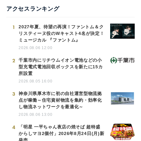
アクセスランキング
1
2027年夏、待望の再演！ファントム＆ク
リスティーヌ役のWキャスト4名が決定！
ミュージカル 『ファントム』
2026.08.06 12:00
2
千葉市内にリチウムイオン電池などの小
型充電式電池回収ボックスを新たに15カ
所設置
2026.08.05 16:00
3
神奈川県厚木市に初の自社運営型物流拠
点が稼働～住宅資材物流を集約・効率化
し物流ネットワークを最適化～
2026.08.06 13:00
4
「明星 一平ちゃん夜店の焼そば 超特盛
からしマヨ2個付」2026年8月24日(月)新
発売