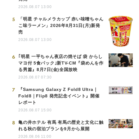
2026.08.07 13:00
5
「明星 チャルメラカップ 赤い味噌ちゃん
こ味ラーメン」2026年8月31日(月)新発
売
2026.08.07 13:00
6
｢明星 一平ちゃん夜店の焼そば 袋 からし
マヨ付 5食パック｣新TV-CM『袋めんを作
る男篇』8月7日(金)全国放映
2026.08.07 07:30
7
『Samsung Galaxy Z Fold8 Ultra｜
Fold8｜Flip8 発売記念イベント』開催
レポート
2026.08.07 15:00
8
亀の井ホテル 有馬 有馬の歴史と文化に触
れる秋の宿泊プランを9月から展開
2026.08.06 11:00