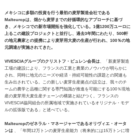
メキシコに多額の投資を行う最初の麦芽製造会社である
Malteurop
は、畑から麦芽までの好循環的なアプローチに基づ
き、メキシコでの新市場開拓を強化している。
1
億
1200
万ユーロに
上るこの建設プロジェクトと並行し、過去
3
年間にわたり、
500
軒
の地元農家との提携により麦芽用大麦の生産が行われ、
100
％の地
元調達が実施されてきた。
VIVESCIA
グループのクリストフ・ビュレン会長は
、「新麦芽製造
工場の建設により、フランスの工業と農業のノウハウが明らかに
され、同時に地元のニーズや経済・持続可能性の課題との関連も
生み出されている。この新しい麦芽生産拠点の設立は、我々のチ
ームの農学と品種に関する専門知識が推進を可能にする100％現地
産の麦芽用大麦生産チェーンの構築と結びつく。フランスの
VIVESCIA協同組合の所属地域で実施されているオリジナル・モデ
ルの拡張版である」と述べている。
Malteurop
のゼネラル・マネージャーであるオリヴィエ・オータ
ンは
、「年間12万トンの麦芽生産能力（将来的には15万トンに増