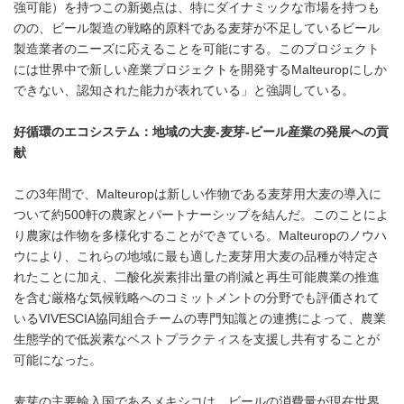
強可能）を持つこの新拠点は、特にダイナミックな市場を持つも
のの、ビール製造の戦略的原料である麦芽が不足しているビール
製造業者のニーズに応えることを可能にする。このプロジェクト
には世界中で新しい産業プロジェクトを開発するMalteuropにしか
できない、認知された能力が表れている」と強調している。
好循環のエコシステム：地域の大麦
-
麦芽
-
ビール産業の発展への貢
献
この3年間で、Malteuropは新しい作物である麦芽用大麦の導入に
ついて約500軒の農家とパートナーシップを結んだ。このことによ
り農家は作物を多様化することができている。Malteuropのノウハ
ウにより、これらの地域に最も適した麦芽用大麦の品種が特定さ
れたことに加え、二酸化炭素排出量の削減と再生可能農業の推進
を含む厳格な気候戦略へのコミットメントの分野でも評価されて
いるVIVESCIA協同組合チームの専門知識との連携によって、農業
生態学的で低炭素なベストプラクティスを支援し共有することが
可能になった。
麦芽の主要輸入国であるメキシコは、ビールの消費量が現在世界