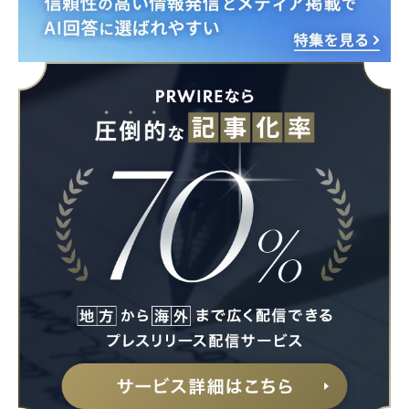
Japanese
English