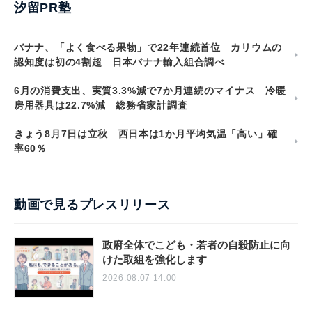
汐留PR塾
バナナ、「よく食べる果物」で22年連続首位 カリウムの
認知度は初の4割超 日本バナナ輸入組合調べ
6月の消費支出、実質3.3%減で7か月連続のマイナス 冷暖
房用器具は22.7%減 総務省家計調査
きょう8月7日は立秋 西日本は1か月平均気温「高い」確
率60％
動画で見るプレスリリース
政府全体でこども・若者の自殺防止に向
けた取組を強化します
2026.08.07 14:00