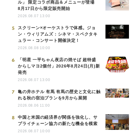
ル」 限定コラボ商品＆メニューが登場
8月17日から限定販売開始
2026.08.07 13:00
5
スクリーン×オーケストラで体感。ジョ
ン・ウィリアムズ：シネマ・スペクタキ
ュラー・コンサート開催決定！
2026.08.08 10:00
6
「明星 一平ちゃん夜店の焼そば 超特盛
からしマヨ2個付」2026年8月24日(月)新
発売
2026.08.07 13:00
7
亀の井ホテル 有馬 有馬の歴史と文化に触
れる秋の宿泊プランを9月から展開
2026.08.06 11:00
8
中国と米国の経済界が関係を強化し、サ
プライチェーン協力の新たな機会を模索
2026.08.07 10:00