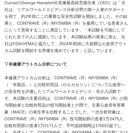
CurraxのGeorge Hampton社長兼最高経営責任者（CEO）は「当
社は、リアルワールドエビデンス分析分野の第一人者のサポート
を得て、約2年前にこの重要な安全性試験を開始しました。その結
果と、CONTRAVE（R）/MYSIMBA（R）を服用している患者さん
にとって意味することに満足しています」「本試験を可能にして
くれた全ての人に感謝しています。本試験結果の発表に加え、当
社はFDAやEMAと協力して、2024年初頭に大規模な心血管アウト
カム試験を開始する準備を進めています」と話しています。
▽
本健康アウトカム分析について
本健康アウトカム分析は、CONTRAVE（R）/MYSIMBA（R）
（「本製品」）と比較対照品（ロルカセリン）について心血管へ
の安全性を評価したリアルワールドエビデンス・非介入試験で
す。本試験の主要目的は、CONTRAVE（R）/MYSIMBA（R）の投
与開始者と比較対照品の投与開始者との間で、主要心血管有害事
象（MACE）の発生率を比較することでした。一次分析対象は、
CONTRAVE（R）/MYSIMBA（R）投与開始群の患者1万2475人、
比較対照群の患者1万2171人で、平均追跡期間は1700日超でし
た。全体として、CONTRAVE（R）/MYSIMBA（R）投与群におけ