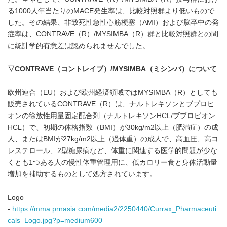
る1000人年当たりのMACE発生率は、比較対照群より低いもので
した。その結果、非致死性急性心筋梗塞（AMI）および脳卒中の発
症率は、CONTRAVE（R）/MYSIMBA（R）群と比較対照群との間
に統計学的有意差は認められませんでした。
▽
CONTRAVE
（コントレイブ）
/MYSIMBA
（ミシンバ）について
欧州連合（EU）および欧州経済領域ではMYSIMBA（R）としても
販売されているCONTRAVE（R）は、ナルトレキソンとブプロピ
オンの徐放性用量固定配合剤（ナルトレキソンHCL/ブプロピオン
HCL）で、初期の体格指数（BMI）が30kg/m2以上（肥満症）の成
人、またはBMIが27kg/m2以上（過体重）の成人で、高血圧、高コ
レステロール、2型糖尿病など、体重に関連する医学的問題が少な
くとも1つある人の慢性体重管理用に、低カロリー食と身体活動量
増加を補助するものとして処方されています。
Logo
-
https://mma.prnasia.com/media2/2250440/Currax_Pharmaceuti
cals_Logo.jpg?p=medium600