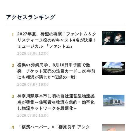
アクセスランキング
1
2027年夏、待望の再演！ファントム＆ク
リスティーヌ役のWキャスト4名が決定！
ミュージカル 『ファントム』
2026.08.06 12:00
2
横浜vs沖縄尚学、8月10日甲子園で激
突 チケット完売の注目カード…28年前
にも横浜が演じた“伝説の一戦”
2026.08.07 19:00
3
神奈川県厚木市に初の自社運営型物流拠
点が稼働～住宅資材物流を集約・効率化
し物流ネットワークを最適化～
2026.08.06 13:00
4
「横濱ハーバー」×「柳原良平 アンク