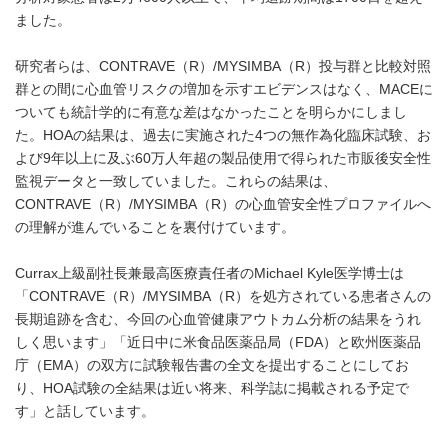
ました。
研究者らは、CONTRAVE（R）/MYSIMBA（R）投与群と比較対照
群との間に心血管リスクの増加を示すエビデンスはなく、MACEに
ついても統計学的に有意な差はなかったことを明らかにしまし
た。HOAの結果は、過去に実施された4つの無作為化臨床試験、お
よび9年以上に及ぶ60万人年超の製品使用で得られた市販後安全性
監視データと一致していました。これらの結果は、
CONTRAVE（R）/MYSIMBA（R）の心血管安全性プロファイルへ
の理解が進んでいることを裏付けています。
Currax上級副社長兼最高医療責任者のMichael Kyle医学博士は
「CONTRAVE（R）/MYSIMBA（R）を処方されている患者さんの
長期追跡を含む、今回の心血管健康アウトカム分析の結果をうれ
しく思います」「近日中に米食品医薬品局（FDA）と欧州医薬品
庁（EMA）の双方に試験報告書の全文を提出することにしてお
り、HOA試験の全結果は近い将来、科学誌に掲載される予定で
す」と話しています。