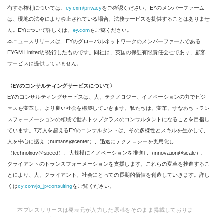
有する権利については、
ey.com/privacy
をご確認ください。EYのメンバーファーム
は、現地の法令により禁止されている場合、法務サービスを提供することはありませ
ん。EYについて詳しくは、
ey.com
をご覧ください。
本ニュースリリースは、EYのグローバルネットワークのメンバーファームである
EYGM Limitedが発行したものです。同社は、英国の保証有限責任会社であり、顧客
サービスは提供していません。
〈
EY
のコンサルティングサービスについて
〉
EYのコンサルティングサービスは、人、テクノロジー、イノベーションの力でビジ
ネスを変革し、より良い社会を構築していきます。私たちは、変革、すなわちトラン
スフォーメーションの領域で世界トップクラスのコンサルタントになることを目指し
ています。7万人を超えるEYのコンサルタントは、その多様性とスキルを生かして、
人を中心に据え（humans@center）、迅速にテクノロジーを実用化し
（technology@speed）、大規模にイノベーションを推進し（innovation@scale）、
クライアントのトランスフォーメーションを支援します。これらの変革を推進するこ
とにより、人、クライアント、社会にとっての長期的価値を創造していきます。詳し
くは
ey.com/ja_jp/consulting
をご覧ください。
本プレスリリースは発表元が入力した原稿をそのまま掲載しておりま