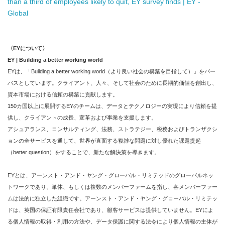
than a third of employees likely to quit, EY survey finds | EY -
Global
〈
EY
について〉
EY | Building a better working world
EYは、「Building a better working world（より良い社会の構築を目指して）」をパー
パスとしています。クライアント、人々、そして社会のために長期的価値を創出し、
資本市場における信頼の構築に貢献します。
150カ国以上に展開するEYのチームは、データとテクノロジーの実現により信頼を提
供し、クライアントの成長、変革および事業を支援します。
アシュアランス、コンサルティング、法務、ストラテジー、税務およびトランザクシ
ョンの全サービスを通して、世界が直面する複雑な問題に対し優れた課題提起
（better question）をすることで、新たな解決策を導きます。
EYとは、アーンスト・アンド・ヤング・グローバル・リミテッドのグローバルネッ
トワークであり、単体、もしくは複数のメンバーファームを指し、各メンバーファー
ムは法的に独立した組織です。アーンスト・アンド・ヤング・グローバル・リミテッ
ドは、英国の保証有限責任会社であり、顧客サービスは提供していません。EYによ
る個人情報の取得・利用の方法や、データ保護に関する法令により個人情報の主体が