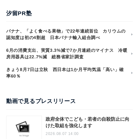
汐留PR塾
バナナ、「よく食べる果物」で22年連続首位 カリウムの
認知度は初の4割超 日本バナナ輸入組合調べ
6月の消費支出、実質3.3%減で7か月連続のマイナス 冷暖
房用器具は22.7%減 総務省家計調査
きょう8月7日は立秋 西日本は1か月平均気温「高い」確
率60％
動画で見るプレスリリース
政府全体でこども・若者の自殺防止に向
けた取組を強化します
2026.08.07 14:00