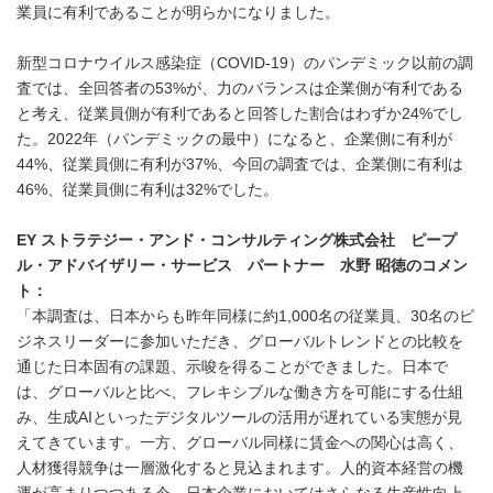
業員に有利であることが明らかになりました。
新型コロナウイルス感染症（COVID-19）のパンデミック以前の調
査では、全回答者の53%が、力のバランスは企業側が有利である
と考え、従業員側が有利であると回答した割合はわずか24%でし
た。2022年（パンデミックの最中）になると、企業側に有利が
44%、従業員側に有利が37%、今回の調査では、企業側に有利は
46%、従業員側に有利は32%でした。
EY ストラテジー・アンド・コンサルティング株式会社 ピープ
ル・アドバイザリー・サービス パートナー 水野 昭徳のコメン
ト：
「本調査は、日本からも昨年同様に約1,000名の従業員、30名のビ
ジネスリーダーに参加いただき、グローバルトレンドとの比較を
通じた日本固有の課題、示唆を得ることができました。日本で
は、グローバルと比べ、フレキシブルな働き方を可能にする仕組
み、生成AIといったデジタルツールの活用が遅れている実態が見
えてきています。一方、グローバル同様に賃金への関心は高く、
人材獲得競争は一層激化すると見込まれます。人的資本経営の機