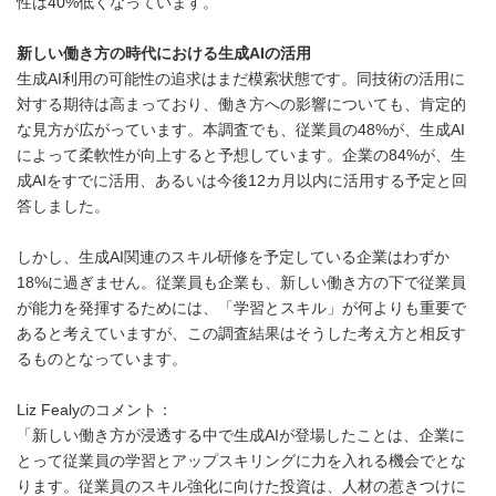
性は40%低くなっています。
新しい働き方の時代における生成
AI
の活用
生成AI利用の可能性の追求はまだ模索状態です。同技術の活用に
対する期待は高まっており、働き方への影響についても、肯定的
な見方が広がっています。本調査でも、従業員の48%が、生成AI
によって柔軟性が向上すると予想しています。企業の84%が、生
成AIをすでに活用、あるいは今後12カ月以内に活用する予定と回
答しました。
しかし、生成AI関連のスキル研修を予定している企業はわずか
18%に過ぎません。従業員も企業も、新しい働き方の下で従業員
が能力を発揮するためには、「学習とスキル」が何よりも重要で
あると考えていますが、この調査結果はそうした考え方と相反す
るものとなっています。
Liz Fealyのコメント：
「新しい働き方が浸透する中で生成AIが登場したことは、企業に
とって従業員の学習とアップスキリングに力を入れる機会でとな
ります。従業員のスキル強化に向けた投資は、人材の惹きつけに