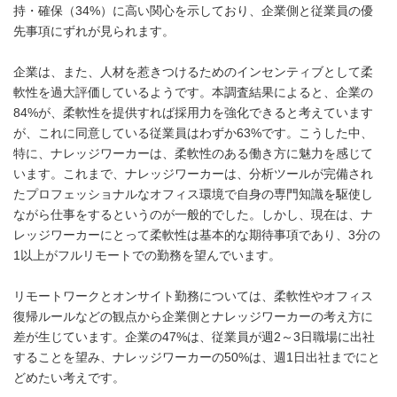
持・確保（34%）に高い関心を示しており、企業側と従業員の優
先事項にずれが見られます。
企業は、また、人材を惹きつけるためのインセンティブとして柔
軟性を過大評価しているようです。本調査結果によると、企業の
84%が、柔軟性を提供すれば採用力を強化できると考えています
が、これに同意している従業員はわずか63%です。こうした中、
特に、ナレッジワーカーは、柔軟性のある働き方に魅力を感じて
います。これまで、ナレッジワーカーは、分析ツールが完備され
たプロフェッショナルなオフィス環境で自身の専門知識を駆使し
ながら仕事をするというのが一般的でした。しかし、現在は、ナ
レッジワーカーにとって柔軟性は基本的な期待事項であり、3分の
1以上がフルリモートでの勤務を望んでいます。
リモートワークとオンサイト勤務については、柔軟性やオフィス
復帰ルールなどの観点から企業側とナレッジワーカーの考え方に
差が生じています。企業の47%は、従業員が週2～3日職場に出社
することを望み、ナレッジワーカーの50%は、週1日出社までにと
どめたい考えです。