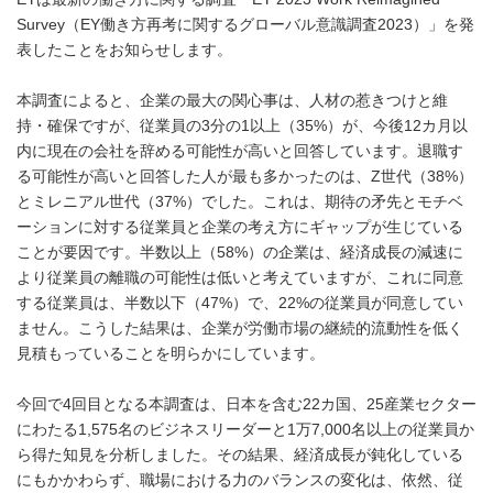
Survey（EY働き方再考に関するグローバル意識調査2023）」を発
表したことをお知らせします。
本調査によると、企業の最大の関心事は、人材の惹きつけと維
持・確保ですが、従業員の3分の1以上（35%）が、今後12カ月以
内に現在の会社を辞める可能性が高いと回答しています。退職す
る可能性が高いと回答した人が最も多かったのは、Z世代（38%）
とミレニアル世代（37%）でした。これは、期待の矛先とモチベ
ーションに対する従業員と企業の考え方にギャップが生じている
ことが要因です。半数以上（58%）の企業は、経済成長の減速に
より従業員の離職の可能性は低いと考えていますが、これに同意
する従業員は、半数以下（47%）で、22%の従業員が同意してい
ません。こうした結果は、企業が労働市場の継続的流動性を低く
見積もっていることを明らかにしています。
今回で4回目となる本調査は、日本を含む22カ国、25産業セクター
にわたる1,575名のビジネスリーダーと1万7,000名以上の従業員か
ら得た知見を分析しました。その結果、経済成長が鈍化している
にもかかわらず、職場における力のバランスの変化は、依然、従