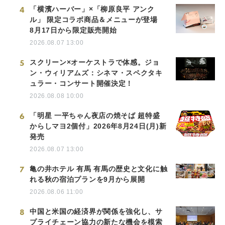
4
「横濱ハーバー」×「柳原良平 アンク
ル」 限定コラボ商品＆メニューが登場
8月17日から限定販売開始
2026.08.07 13:00
5
スクリーン×オーケストラで体感。ジョ
ン・ウィリアムズ：シネマ・スペクタキ
ュラー・コンサート開催決定！
2026.08.08 10:00
6
「明星 一平ちゃん夜店の焼そば 超特盛
からしマヨ2個付」2026年8月24日(月)新
発売
2026.08.07 13:00
7
亀の井ホテル 有馬 有馬の歴史と文化に触
れる秋の宿泊プランを9月から展開
2026.08.06 11:00
8
中国と米国の経済界が関係を強化し、サ
プライチェーン協力の新たな機会を模索