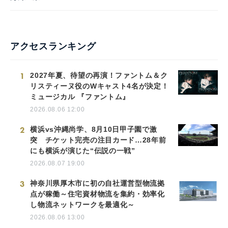
アクセスランキング
1
2027年夏、待望の再演！ファントム＆ク
リスティーヌ役のWキャスト4名が決定！
ミュージカル 『ファントム』
2026.08.06 12:00
2
横浜vs沖縄尚学、8月10日甲子園で激
突 チケット完売の注目カード…28年前
にも横浜が演じた“伝説の一戦”
2026.08.07 19:00
3
神奈川県厚木市に初の自社運営型物流拠
点が稼働～住宅資材物流を集約・効率化
し物流ネットワークを最適化～
2026.08.06 13:00