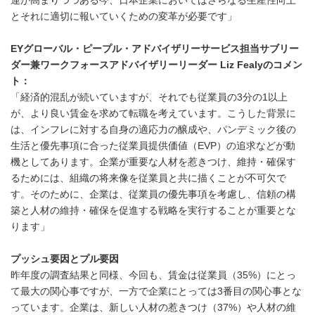
運が高まりつつある今、日本企業においてはさらなる生産性向上
とそれに適切に報いていくための変革が必要です」
EYグローバル・ピープル・アドバイザリーサービス担当サブリー
ダー兼ワークフォースアドバイザリーリーダー Liz Fealyのコメン
ト：
「経済的混乱が続いていますが、それでも従業員の3分の1以上
が、より良い賃金を求めて転職を考えています。こうした背景に
は、インフレに対する自身の適応力の醸成や、パンデミック後の
生活と優先事項に合った従業員提供価値（EVP）の追求などが動
機としてあります。企業が重要な人材を惹きつけ、維持・確保す
るためには、組織の将来像を従業員と共に描くことが不可欠で
す。そのために、企業は、従業員の優先事項を考慮し、信頼の構
築と人材の維持・確保を促進する戦略を実行することが重要とな
ります」
プッシュ要因とプル要因
昨年度の調査結果と同様、今回も、賃金は従業員（35%）にとっ
て最大の関心事ですが、一方で企業にとっては3番目の関心事とな
っています。企業は、新しい人材の惹きつけ（37%）や人材の維