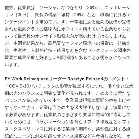
他方、従業員は、ソーシャルなつながり（36%）、コラボレーシ
ョン（30%）、関係の構築・維持（29%）など、職場におけるエ
ンゲージメントを求めています。一等地にある最高の設備が完備
された最高クラスの建物内にオフィスを構えている企業だからと
いって従業員のオンサイト勤務志向が高いわけではありません
が、本調査結果から、高品質なオフィス環境への投資は、組織文
化、生産性、人材の維持・確保などを含むワークフォース関連の
重要な成果全般と好ましい相関関係があることが明らかになって
います。
EY Work Reimaginedリーダー Roselyn Feinsodのコメント：
「COVID-19パンデミックの影響が後退するにつれ、働く側と企業
側の力のバランスに明確な変化が見られます。このように新たな
バランスが築かれていく中で、従業員は現状に疑問の声を上げや
すくなっており、企業は自身の力を過大評価しないよう慎重にな
る必要があります。従業員のさまざまな要望に継続的に適応して
いくためには、コラボレーションを育むオフィス環境などオフィ
スエクスペリエンスに対する従業員の期待や、柔軟性に対する継
続的なニーズに対応可能なオフィス規模などを考慮しながら、オ