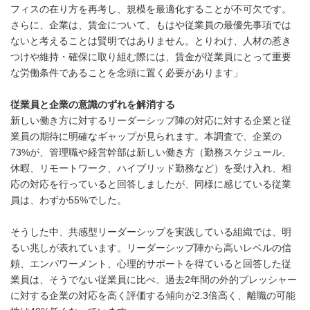
フィスの在り方を再考し、規模を最適化することが不可欠です。
さらに、企業は、賃金について、もはや従業員の最優先事項では
ないと考えることは賢明ではありません。とりわけ、人材の惹き
つけや維持・確保に取り組む際には、賃金が従業員にとって重要
な労働条件であることを念頭に置く必要があります」
従業員と企業の意識のずれを解消する
新しい働き方に対するリーダーシップ陣の対応に対する企業と従
業員の期待に明確なギャップが見られます。本調査で、企業の
73%が、管理職や経営幹部は新しい働き方（勤務スケジュール、
休暇、リモートワーク、ハイブリッド勤務など）を受け入れ、相
応の対応を行っていると回答しましたが、同様に感じている従業
員は、わずか55%でした。
そうした中、共感型リーダーシップを実践している組織では、明
るい兆しが表れています。リーダーシップ陣から高いレベルの信
頼、エンパワーメント、心理的サポートを得ていると回答した従
業員は、そうでない従業員に比べ、過去2年間の外的プレッシャー
に対する企業の対応を高く評価する傾向が2.3倍高く、離職の可能