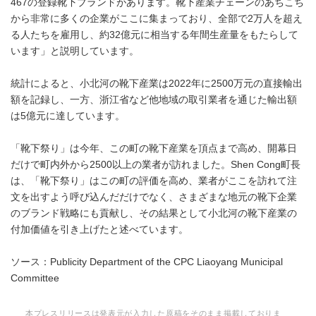
467の登録靴下ブランドがあります。靴下産業チェーンのあちこち
から非常に多くの企業がここに集まっており、全部で2万人を超え
る人たちを雇用し、約32億元に相当する年間生産量をもたらして
います」と説明しています。
統計によると、小北河の靴下産業は2022年に2500万元の直接輸出
額を記録し、一方、浙江省など他地域の取引業者を通じた輸出額
は5億元に達しています。
「靴下祭り」は今年、この町の靴下産業を頂点まで高め、開幕日
だけで町内外から2500以上の業者が訪れました。Shen Cong町長
は、「靴下祭り」はこの町の評価を高め、業者がここを訪れて注
文を出すよう呼び込んだだけでなく、さまざまな地元の靴下企業
のブランド戦略にも貢献し、その結果として小北河の靴下産業の
付加価値を引き上げたと述べています。
ソース：Publicity Department of the CPC Liaoyang Municipal
Committee
本プレスリリースは発表元が入力した原稿をそのまま掲載しておりま