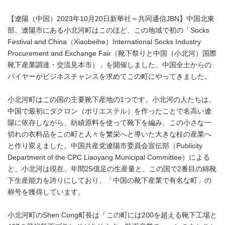
【遼陽（中国）2023年10月20日新華社＝共同通信JBN】中国北東
部、遼陽市にある小北河町はこのほど、この地域で初の「Socks
Festival and China（Xiaobeihe）International Socks Industry
Procurement and Exchange Fair（靴下祭りと中国（小北河）国際
靴下産業調達・交流見本市）」を開催しました。中国全土からの
バイヤーがビジネスチャンスを求めてこの町にやってきました。
小北河町はこの国の主要靴下産地の1つです。小北河の人たちは、
中国で最初にダクロン（ポリエステル）を作ったことで名高い遼
陽に依存しながら、紡績原料を使って靴下を編み、この小さな一
切れの衣料品をこの町と人々を繁栄へと導いた大きな柱の産業へ
と作り変えました。中国共産党遼陽市委員会宣伝部（Publicity
Department of the CPC Liaoyang Municipal Committee）による
と、小北河は現在、年間25億足の生産量と、この国で2番目の綿靴
下生産能力を誇りにしており、「中国の靴下産業で有名な町」の
称号を獲得しています。
小北河町のShen Cong町長は「この町には200を超える靴下工場と