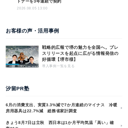
トナーを3年連続で契約
2026.08.05 13:00
お客様の声・活用事例
戦略的広報で堺の魅力を全国へ。プレ
スリリースを起点に広がる情報発信の
好循環【堺市様】
導入事例一覧を見る
汐留PR塾
6月の消費支出、実質3.3%減で7か月連続のマイナス 冷暖
房用器具は22.7%減 総務省家計調査
きょう8月7日は立秋 西日本は1か月平均気温「高い」確