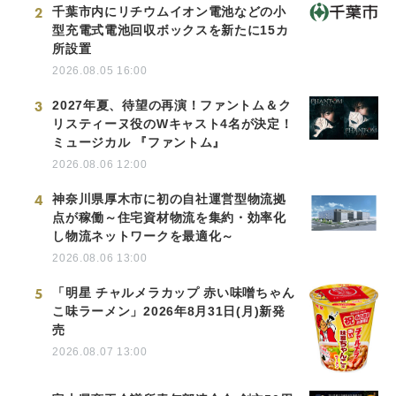
2
千葉市内にリチウムイオン電池などの小
型充電式電池回収ボックスを新たに15カ
所設置
2026.08.05 16:00
3
2027年夏、待望の再演！ファントム＆ク
リスティーヌ役のWキャスト4名が決定！
ミュージカル 『ファントム』
2026.08.06 12:00
4
神奈川県厚木市に初の自社運営型物流拠
点が稼働～住宅資材物流を集約・効率化
し物流ネットワークを最適化～
2026.08.06 13:00
5
「明星 チャルメラカップ 赤い味噌ちゃん
こ味ラーメン」2026年8月31日(月)新発
売
2026.08.07 13:00