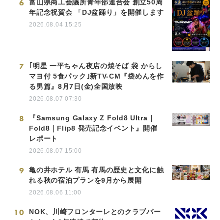
6
富山県商工会議所青年部連合会 創立50周
年記念祝賀会 「DJ盆踊り」を開催します
2026.08.04 15:25
7
｢明星 一平ちゃん夜店の焼そば 袋 からし
マヨ付 5食パック｣新TV-CM『袋めんを作
る男篇』8月7日(金)全国放映
2026.08.07 07:30
8
『Samsung Galaxy Z Fold8 Ultra｜
Fold8｜Flip8 発売記念イベント』開催
レポート
2026.08.07 15:00
9
亀の井ホテル 有馬 有馬の歴史と文化に触
れる秋の宿泊プランを9月から展開
2026.08.06 11:00
10
NOK、川崎フロンターレとのクラブパー