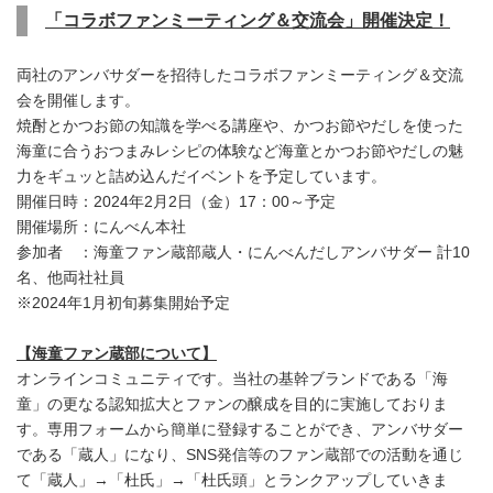
「コラボファンミーティング＆交流会」開催決定！
両社のアンバサダーを招待したコラボファンミーティング＆交流
会を開催します。
焼酎とかつお節の知識を学べる講座や、かつお節やだしを使った
海童に合うおつまみレシピの体験など海童とかつお節やだしの魅
力をギュッと詰め込んだイベントを予定しています。
開催日時：2024年2月2日（金）17：00～予定
開催場所：にんべん本社
参加者 ：海童ファン蔵部蔵人・にんべんだしアンバサダー 計10
名、他両社社員
※2024年1月初旬募集開始予定
【海童ファン蔵部について】
Japanese
オンラインコミュニティです。当社の基幹ブランドである「海
童」の更なる認知拡大とファンの醸成を目的に実施しておりま
す。専用フォームから簡単に登録することができ、アンバサダー
である「蔵人」になり、SNS発信等のファン蔵部での活動を通じ
て「蔵人」→「杜氏」→「杜氏頭」とランクアップしていきま