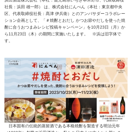
浜田酒造株式会社（本社：鹿児島県いちき串木野市、代表取締役
社長：浜田 雄一郎） は、株式会社にんべん（本社：東京都中央
区、代表取締役社長：髙津 伊兵衛）とのアンバサダーコラボレー
ション企画として、「＃焼酎とおだし かつお節やだしを使った焼
酎に合うおつまみレシピ投稿キャンペーン」を10月23日（月）か
ら11月23日（木）の期間に実施いたします。 ※浜は旧字体で
す。
日本固有の伝統的蒸留酒である本格焼酎を製造する明治元年