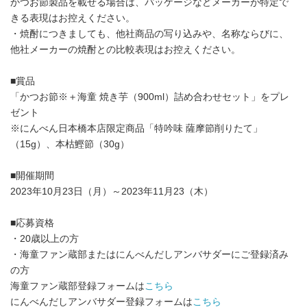
かつお節製品を載せる場合は、パッケージなどメーカーが特定で
きる表現はお控えください。
・焼酎につきましても、他社商品の写り込みや、名称ならびに、
他社メーカーの焼酎との比較表現はお控えください。
■賞品
「かつお節※＋海童 焼き芋（900ml）詰め合わせセット」をプレ
ゼント
※にんべん日本橋本店限定商品「特吟味 薩摩節削りたて」
（15g）、本枯鰹節（30g）
■開催期間
2023年10月23日（月）～2023年11月23（木）
■応募資格
・20歳以上の方
・海童ファン蔵部またはにんべんだしアンバサダーにご登録済み
の方
海童ファン蔵部登録フォームは
こちら
にんべんだしアンバサダー登録フォームは
こちら