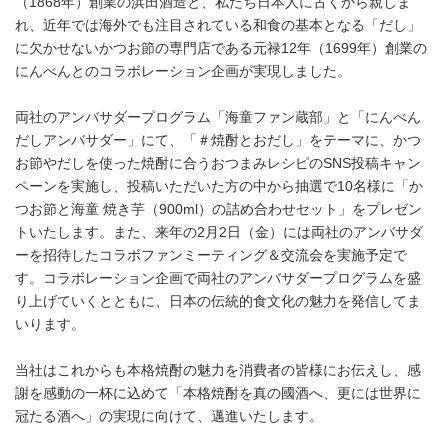
（1868年）創業の浜田酒造と、私たち日本人に古くから親しま
れ、近年では海外でも注目されている和食の基本となる「だし」
に欠かせないかつお節の専門店である元禄12年（1699年）創業の
にんべんとのコラボレーション企画が実現しました。
両社のアンバサダープログラム「海童ファン蔵部」と「にんべん
だしアンバサダー」にて、「＃焼酎とおだし」をテーマに、かつ
お節やだしを使った焼酎に合うおつまみレシピのSNS投稿キャン
ペーンを実施し、投稿いただいた方の中から抽選で10名様に「か
つお節と海童 焼き芋（900ml）の詰め合わせセット」をプレゼン
トいたします。また、来年の2月2日（金）には両社のアンバサダ
ーを招待したコラボファンミーティング＆交流会を実施予定で
す。コラボレーション企画で両社のアンバサダープログラムを盛
り上げていくとともに、日本の伝統的食文化の魅力を発信してま
いります。
当社はこれからも本格焼酎の魅力を消費者の皆様にお伝えし、感
謝を感動の一杯に込めて「本格焼酎を真の國酒へ、更には世界に
冠たる酒へ」の実現に向けて、邁進いたします。