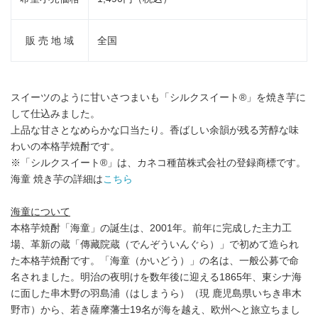
販 売 地 域
全国
スイーツのように甘いさつまいも「シルクスイート®」を焼き芋に
して仕込みました。
上品な甘さとなめらかな口当たり。香ばしい余韻が残る芳醇な味
わいの本格芋焼酎です。
※「シルクスイート®」は、カネコ種苗株式会社の登録商標です。
海童 焼き芋の詳細は
こちら
海童について
本格芋焼酎「海童」の誕生は、2001年。前年に完成した主力工
場、革新の蔵「傳藏院蔵（でんぞういんぐら）」で初めて造られ
た本格芋焼酎です。「海童（かいどう）」の名は、一般公募で命
名されました。明治の夜明けを数年後に迎える1865年、東シナ海
に面した串木野の羽島浦（はしまうら）（現 鹿児島県いちき串木
野市）から、若き薩摩藩士19名が海を越え、欧州へと旅立ちまし