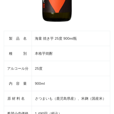
製 品 名
海童 焼き芋 25度 900ml瓶
種 別
本格芋焼酎
アルコール分
25度
内 容 量
900ml
原 材 料 名
さつまいも（鹿児島県産）、米麹（国産米）
希望小売価格
1,490円（税込）