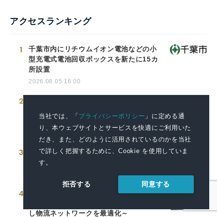
アクセスランキング
1
千葉市内にリチウムイオン電池などの小
型充電式電池回収ボックスを新たに15カ
所設置
2026.08.05 16:00
2
2027年夏、待望の再演！ファントム＆ク
リスティーヌ役のWキャスト4名が決定！
当社では、「
プライバシーポリシー
」に定める通
ミュージカル 『ファントム』
り、本ウェブサイトとサービスを快適にご利用いた
2026.08.06 12:00
だき、また、どのように活用されているのかを当社
で詳しく把握するために、Cookie を使用していま
3
「地中海本まぐろ」フェア-8月7日（金）
より期間・数量限定で販売-
す。
2026.08.04 14:00
同意する
拒否する
4
神奈川県厚木市に初の自社運営型物流拠
点が稼働～住宅資材物流を集約・効率化
し物流ネットワークを最適化～