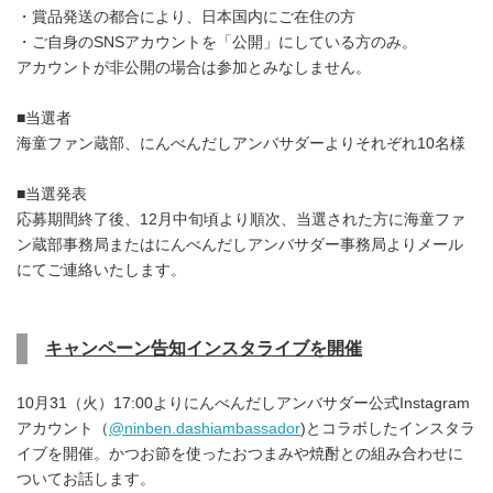
・賞品発送の都合により、日本国内にご在住の方
・ご自身のSNSアカウントを「公開」にしている方のみ。
アカウントが非公開の場合は参加とみなしません。
■当選者
海童ファン蔵部、にんべんだしアンバサダーよりそれぞれ10名様
■当選発表
応募期間終了後、12月中旬頃より順次、当選された方に海童ファ
ン蔵部事務局またはにんべんだしアンバサダー事務局よりメール
にてご連絡いたします。
キャンペーン告知インスタライブを開催
10月31（火）17:00よりにんべんだしアンバサダー公式Instagram
アカウント（
@ninben.dashiambassador
)とコラボしたインスタラ
イブを開催。かつお節を使ったおつまみや焼酎との組み合わせに
ついてお話します。