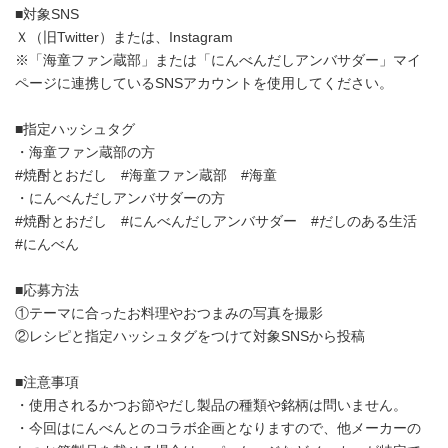
■対象SNS
Ｘ（旧Twitter）または、Instagram
※「海童ファン蔵部」または「にんべんだしアンバサダー」マイ
ページに連携しているSNSアカウントを使用してください。
■指定ハッシュタグ
・海童ファン蔵部の方
#焼酎とおだし #海童ファン蔵部 #海童
・にんべんだしアンバサダーの方
#焼酎とおだし #にんべんだしアンバサダー #だしのある生活
#にんべん
■応募方法
①テーマに合ったお料理やおつまみの写真を撮影
②レシピと指定ハッシュタグをつけて対象SNSから投稿
■注意事項
・使用されるかつお節やだし製品の種類や銘柄は問いません。
・今回はにんべんとのコラボ企画となりますので、他メーカーの