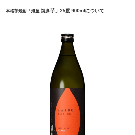
焼き芋」
25
度
900ml
について
本格芋焼酎「海童