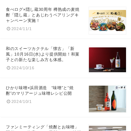
食べログ×隠し蔵30周年 樽熟成の麦焼
酎「隠し蔵」とあじわうペアリングキ
ャンペーン実施！
2024/11/1
和のスイーツカクテル「懐古」「新
風」10月16日(水)より提供開始！和菓
子との新たな楽しみ方も体感。
2024/10/16
ひかり味噌×浜田酒造 “味噌”と“焼
酎”のマリアージュ味噌レシピ公開
2024/10/1
ファンミーティング「焼酎とお味噌」