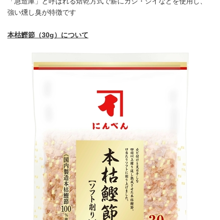
「急造庫」と呼ばれる焙乾方式で薪にカシ・シイなどを使用し、
強い燻し臭が特徴です
本枯鰹節（
30g
）について