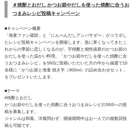
＃焼酎とおだし かつお節やだしを使った焼酎に合うお
つまみレシピ
投稿キャンペーン
■キャンペーン概要
「海童ファン蔵部」と「にんべんだしアンバサダー」がコラボし
たレシピ投稿キャンペーンを開催します。急に寒くなってきたこ
れからの季節に恋しくなるのが、芋焼酎と相性抜群のかつお節の
おだしを使った温かい料理。「かつお節やだしを使った焼酎に合
うおつまみレシピ」をSNSに投稿いただいた方の中から抽選で10
名様に「かつお節と海童 焼き芋（900ml）の詰め合わせセット」
をプレゼントいたします。
■テーマ
#焼酎とおだし
かつお節やだしを使った焼酎に合うおつまみレシピのSNSへの投
稿を募集します。
ジャンルは和風、洋風問わず、開催期間中はお一人での複数回投
稿も可能です。