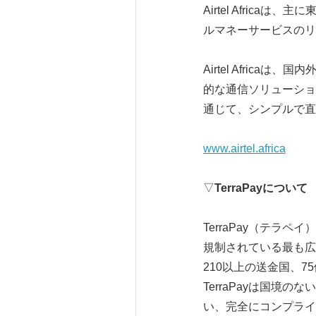
Airtel Afri
ルマネーサービスのリ
Airtel Afri
的な通信ソリューショ
通じて、シンプルで直
www.airtel.africa
▽
TerraPay
について
TerraPay（テラ
規制されている最も広
210以上の送金国、
TerraPayは国
い、完全にコンプライ