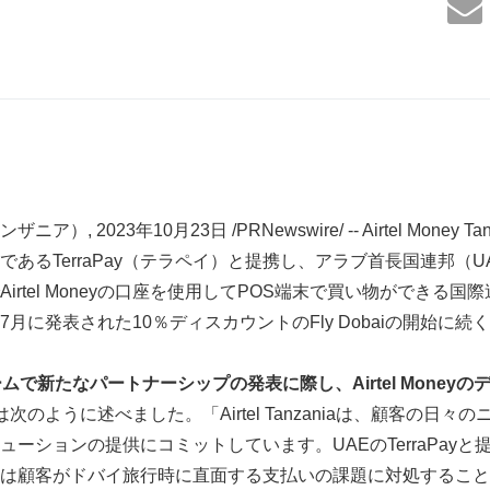
, 2023年10月23日 /PRNewswire/ -- Airtel Money 
るTerraPay（テラペイ）と提携し、アラブ首長国連邦（UAE）での
irtel Moneyの口座を使用してPOS端末で買い物ができる
月に発表された10％ディスカウントのFly Dobaiの開始に続
ームで新たなパートナーシップの発表に際し、
Airtel Money
の
は次のように述べました。「Airtel Tanzaniaは、顧客の日
ションの提供にコミットしています。UAEのTerraPayと提携してA
は顧客がドバイ旅行時に直面する支払いの課題に対処すること