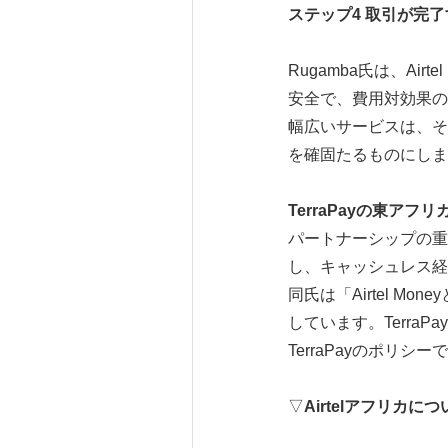
ステップ
4
取引が完了
Rugamba氏は、A
安全で、費用対効果の高
幅広いサービスは、そ
を確固たるものにしま
TerraPay
の東アフリ
パートナーシップの重
し、キャッシュレス経
同氏は「Airtel Mo
しています。Terr
TerraPayのポリシ
▽
Airtel
アフリカにつ