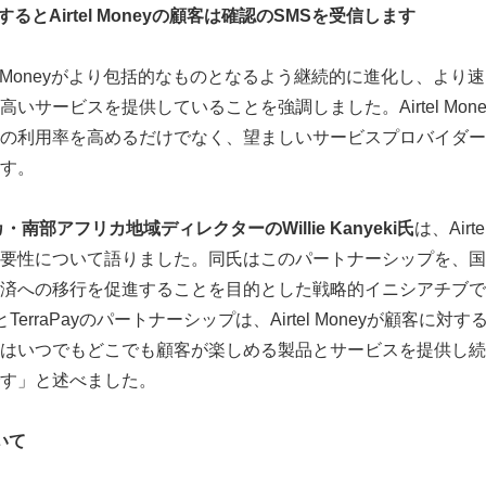
すると
Airtel Money
の顧客は確認の
SMS
を受信します
irtel Moneyがより包括的なものとなるよう継続的に進化し、よ
いサービスを提供していることを強調しました。Airtel Mon
の利用率を高めるだけでなく、望ましいサービスプロバイダーとし
す。
カ・南部アフリカ地域ディレクターの
Willie Kanyeki
氏
は、Airte
要性について語りました。同氏はこのパートナーシップを、国
済への移行を促進することを目的とした戦略的イニシアチブで
neyとTerraPayのパートナーシップは、Airtel Moneyが顧客
aPayはいつでもどこでも顧客が楽しめる製品とサービスを提供し
ーです」と述べました。
いて