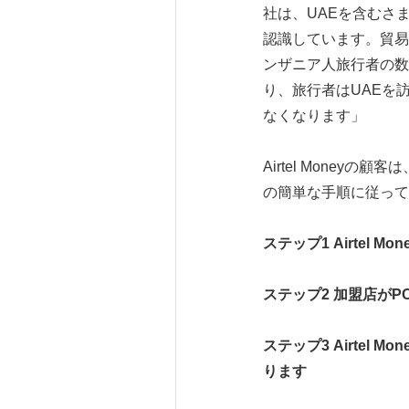
社は、UAEを含むさ
認識しています。貿易
ンザニア人旅行者の数
り、旅行者はUAEを
なくなります」
Airtel Moneyの
の簡単な手順に従って
ステップ
1
Airtel Mon
ステップ
2
加盟店が
P
ステップ
3
Airtel Mon
ります