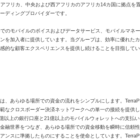
caは、主に東アフリカ、中央および西アフリカのアフリカ14カ国に拠点
ーディングプロバイダーです。
caは、国内外でのモバイルのボイスおよびデータサービス、モバイルマ
ンを加入者に提供しています。当グループは、効率に優れたカ
感的な顧客エクスペリエンスを提供し続けることを目指してい
Japanese
ペイ）は、あらゆる場所での資金の流れをシンプルにします。TerraP
範なクロスボーダー決済ネットワークへの単一の接続を提供し、
75億以上の銀行口座と21億以上のモバイルウォレットへの支払
境のない金融世界をつなぎ、あらゆる場所での資金移動を瞬時に信頼
アンスに準拠したものにすることを使命としています。TerraP