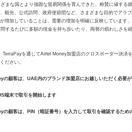
まざまな国とより強固な貿易関係を育んできた、称賛に値する
、観光、公式訪問、政府使節団など、さまざまな目的でアラブ
が増加していることは、需要の増加を明確に反映しています。Ter
訪問するたびに多額の現金を持ち歩いたり、両替の煩わしさを
顧客は、TerraPayを通じてAirtel Money加盟店のクロスボーダ
ください。
ey
の顧客は、
UAE
内のブランド加盟店にお越しいただく必要が
OS
端末で取引を開始します
ey
の顧客は、
PIN
（暗証番号）を入力して取引を確認するため