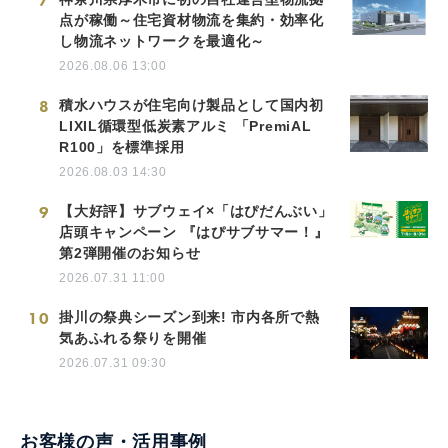
7
点が稼働～住宅資材物流を集約・効率化
し物流ネットワークを最適化～
2026.08.06 13:00
8
積水ハウスが住宅向け製品として国内初
LIXIL循環型低炭素アルミ 「PremiAL
R100」を標準採用
2026.08.03 14:30
9
【大好評】サブウェイ×「はぴだんぶい」
店頭キャンペーン 『はぴサブサマー！』
第2弾開催のお知らせ
2026.07.31 11:00
10
掛川の祭典シーズン到来! 市内各所で熱
気あふれる祭りを開催
2026.07.31 09:30
お客様の声・活用事例