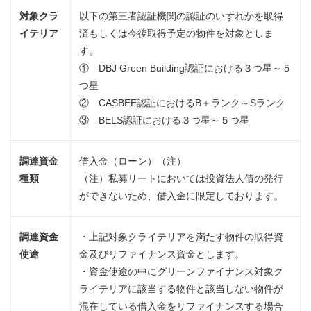
対象クラ
以下の第三者認証機関の認証のいずれかを取得
イテリア
済もしくは今後取得予定の物件を対象としま
す。
① DBJ Green Building認証における３つ星～５
つ星
② CASBEE認証におけるB＋ランク～Sランク
③ BELS認証における３つ星～５つ星
調達資金
借入金（ローン）（注）
種類
（注）私募リートにおいては投資法人債の発行
ができないため、借入金に限定しております。
調達資金
・上記対象クライテリアを満たす物件の取得資
使途
金及びリファイナンス資金とします。
・資金使途の中にグリーンファイナンス対象ク
ライテリアに該当する物件と該当しない物件が
混在している借入金をリファイナンスする場合