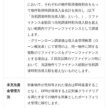
において、それぞれの物件取得価格割合をもっ
て物件取得時調達借入金合計を按分し（以下
「当初調達時割当借入額」という。）、リファ
イナンス金額且つ当初調達時割当借入額を超え
ない範囲内でグリーンファイナンスとして調達
します。
・グリーンローン調達後は借入金管理帳票（ロ
ーン概況表）にて管理の上、同一物件に関する
複数のリファイナンスをグリーンファイナンス
とする場合は、2 回目以降のリファイナンス時に
おいて、当該物件リファイナンス総額が当初調
達時割当借入額を超えないものとします。
未充当資
対象物件が売却等された場合は即時返還するこ
金管理方
となく、DPRが保有する上記対象クライテリア
法
を満たす全ての物件を対象としたポートフォリ
オ管理に移行します。