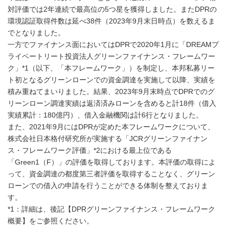
対評価では2年連続で最高位の5つ星を獲得しました。またDPRの
環境認証取得件数は延べ38件（2023年9月末日時点）を数えるま
でとなりました。
一方でファイナンス面においてはDPRで2020年1月に「DREAMプ
ライベートリート投資法人グリーンファイナンス・フレームワー
ク」*1（以下、「本フレームワーク」）を制定し、本邦私募リー
ト初となるグリーンローンでの資金調達を実施して以降、実績を
積み重ねてまいりました。結果、2023年9月末時点でDPRでのグ
リーンローン調達実績は返済済みローンを含めると計18件（借入
実績累計：180億円）、借入金融機関は計6行となりました。
また、2021年9月にはDPRが定めた本フレームワークについて、
株式会社日本格付研究所が実施する「JCRグリーンファイナン
ス・フレームワーク評価」*2における最上位である
「Green1（F）」の評価を取得しております。本評価の取得によ
って、資金調達の都度第三者評価を取得することなく、グリーン
ローンでの借入の申請を行うことができる体制を整えておりま
す。
*1：詳細は、後記【DPRグリーンファイナンス・フレームワーク
概要】をご参照ください。