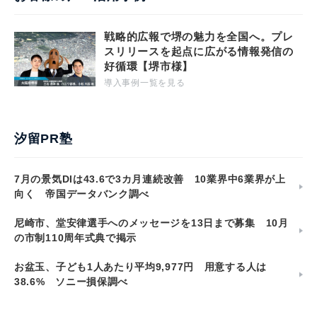
戦略的広報で堺の魅力を全国へ。プレ
スリリースを起点に広がる情報発信の
好循環【堺市様】
導入事例一覧を見る
汐留PR塾
7月の景気DIは43.6で3カ月連続改善 10業界中6業界が上
向く 帝国データバンク調べ
尼崎市、堂安律選手へのメッセージを13日まで募集 10月
の市制110周年式典で掲示
お盆玉、子ども1人あたり平均9,977円 用意する人は
38.6% ソニー損保調べ