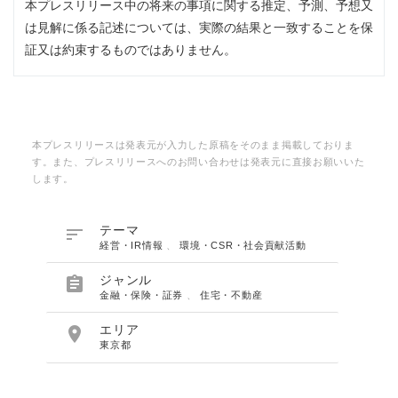
本プレスリリース中の将来の事項に関する推定、予測、予想又
は見解に係る記述については、実際の結果と一致することを保
証又は約束するものではありません。
本プレスリリースは発表元が入力した原稿をそのまま掲載しておりま
す。また、プレスリリースへのお問い合わせは発表元に直接お願いいた
します。

テーマ
経営・IR情報
、
環境・CSR・社会貢献活動

ジャンル
金融・保険・証券
、
住宅・不動産

エリア
東京都