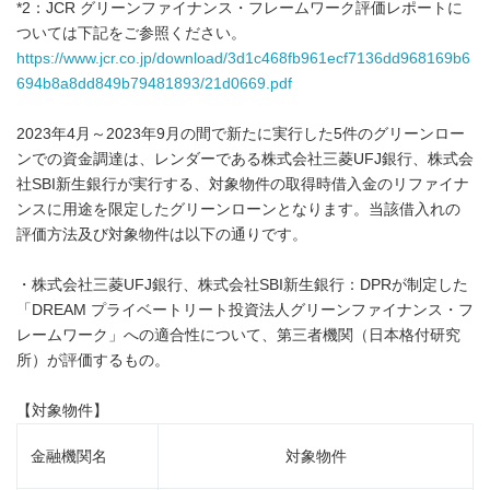
*2：JCR グリーンファイナンス・フレームワーク評価レポートに
ついては下記をご参照ください。
https://www.jcr.co.jp/download/3d1c468fb961ecf7136dd968169b6
694b8a8dd849b79481893/21d0669.pdf
2023年4月～2023年9月の間で新たに実行した5件のグリーンロー
ンでの資金調達は、レンダーである株式会社三菱UFJ銀行、株式会
社SBI新生銀行が実行する、対象物件の取得時借入金のリファイナ
ンスに用途を限定したグリーンローンとなります。当該借入れの
評価方法及び対象物件は以下の通りです。
・株式会社三菱UFJ銀行、株式会社SBI新生銀行：DPRが制定した
「DREAM プライベートリート投資法人グリーンファイナンス・フ
レームワーク」への適合性について、第三者機関（日本格付研究
所）が評価するもの。
【対象物件】
金融機関名
対象物件