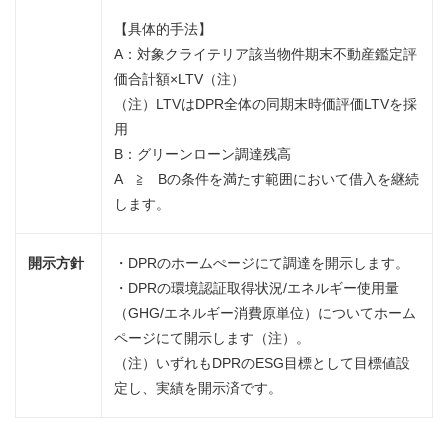
【具体的手法】
A：対象クライテリア該当物件期末不動産鑑定評
価合計額×LTV（注）
（注）LTVはDPR全体の同期末時価評価LTVを採
用
B：グリーンローン調達残高
A ≧ Bの条件を満たす範囲において借入を継続
します。
開示方針
・DPRのホームぺージにて調達を開示します。
・DPRの環境認証取得状況/エネルギー使用量
（GHG/エネルギー消費原単位）についてホーム
ページにて開示します（注）。
（注）いずれもDPRのESG目標として目標値設
定し、実績を開示済です。