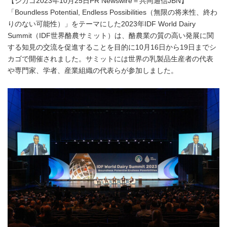
【シカゴ2023年10月25日PR Newswire＝共同通信JBN】
「Boundless Potential, Endless Possibilities（無限の将来性、終わ
りのない可能性）」をテーマにした2023年IDF World Dairy
Summit（IDF世界酪農サミット）は、酪農業の質の高い発展に関
する知見の交流を促進することを目的に10月16日から19日までシ
カゴで開催されました。サミットには世界の乳製品生産者の代表
や専門家、学者、産業組織の代表らが参加しました。