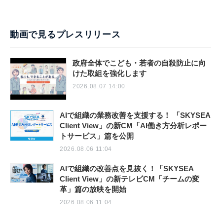
動画で見るプレスリリース
政府全体でこども・若者の自殺防止に向
けた取組を強化します
2026.08.07 14:00
AIで組織の業務改善を支援する！ 「SKYSEA
Client View」の新CM「AI働き方分析レポー
トサービス」篇を公開
2026.08.06 11:04
AIで組織の改善点を見抜く！「SKYSEA
Client View」の新テレビCM「チームの変
革」篇の放映を開始
2026.08.06 11:04