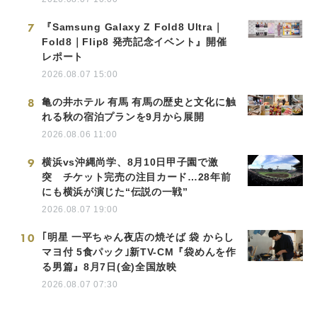
7
『Samsung Galaxy Z Fold8 Ultra｜
Fold8｜Flip8 発売記念イベント』開催
レポート
2026.08.07 15:00
8
亀の井ホテル 有馬 有馬の歴史と文化に触
れる秋の宿泊プランを9月から展開
2026.08.06 11:00
9
横浜vs沖縄尚学、8月10日甲子園で激
突 チケット完売の注目カード…28年前
にも横浜が演じた“伝説の一戦”
2026.08.07 19:00
10
｢明星 一平ちゃん夜店の焼そば 袋 からし
マヨ付 5食パック｣新TV-CM『袋めんを作
る男篇』8月7日(金)全国放映
2026.08.07 07:30