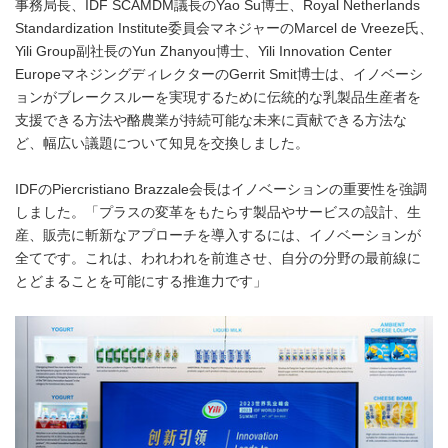
事務局長、IDF SCAMDM議長のYao Su博士、Royal Netherlands
Standardization Institute委員会マネジャーのMarcel de Vreeze氏、
Yili Group副社長のYun Zhanyou博士、Yili Innovation Center
EuropeマネジングディレクターのGerrit Smit博士は、イノベーシ
ョンがブレークスルーを実現するために伝統的な乳製品生産者を
支援できる方法や酪農業が持続可能な未来に貢献できる方法な
ど、幅広い議題について知見を交換しました。
IDFのPiercristiano Brazzale会長はイノベーションの重要性を強調
しました。「プラスの変革をもたらす製品やサービスの設計、生
産、販売に斬新なアプローチを導入するには、イノベーションが
全てです。これは、われわれを前進させ、自分の分野の最前線に
とどまることを可能にする推進力です」