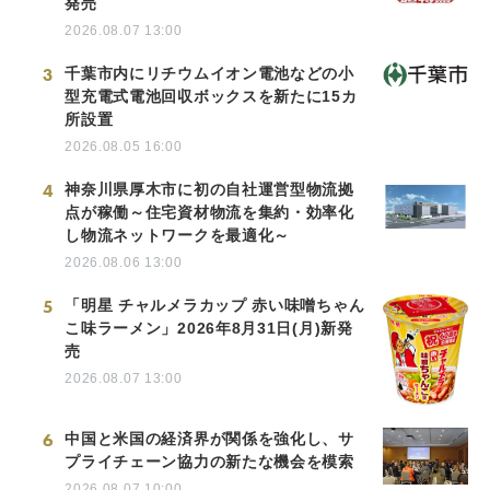
発売
2026.08.07 13:00
3
千葉市内にリチウムイオン電池などの小
型充電式電池回収ボックスを新たに15カ
所設置
2026.08.05 16:00
4
神奈川県厚木市に初の自社運営型物流拠
点が稼働～住宅資材物流を集約・効率化
し物流ネットワークを最適化～
2026.08.06 13:00
5
「明星 チャルメラカップ 赤い味噌ちゃん
こ味ラーメン」2026年8月31日(月)新発
売
2026.08.07 13:00
6
中国と米国の経済界が関係を強化し、サ
プライチェーン協力の新たな機会を模索
2026.08.07 10:00