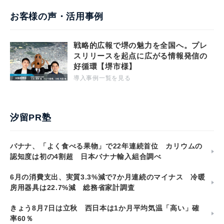
お客様の声・活用事例
戦略的広報で堺の魅力を全国へ。プレ
スリリースを起点に広がる情報発信の
好循環【堺市様】
導入事例一覧を見る
汐留PR塾
バナナ、「よく食べる果物」で22年連続首位 カリウムの
認知度は初の4割超 日本バナナ輸入組合調べ
6月の消費支出、実質3.3%減で7か月連続のマイナス 冷暖
房用器具は22.7%減 総務省家計調査
きょう8月7日は立秋 西日本は1か月平均気温「高い」確
率60％