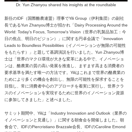
Dr. Yun Zhanyou shared his insights at the roundtable
新任のIDF（国際酪農連盟）理事でYili Group（伊利集団）の副社
長であるYun Zhanyou博士が招かれ「Dairy Processing Around the
World: Today's Focus, Tomorrow's Vision（世界の乳製品加工：今
日の焦点、明日のビジョン）」に関する円卓会議で「Innovation
Leads to Boundless Possibilities（イノベーションが無限の可能性
をもたらす）」と題して基調演説を行いました。Yun Zhanyou博
士は「世界のマクロ環境が大きな変革にある中で、イノベーショ
ンは、酪農業の質の高い発展を推進し、ますます高まる消費者の
要求基準を満たす唯一の方法です。Yiliはこれまで世界の酪農業の
ためにより多くの機会を創出し、無限の可能性を探求することを
目指し、常に消費者中心のアプローチを着実に実行し、世界クラ
スのイノベーションを実現するために世界のイノベーション資源
に参加してきました」と述べました。
サミット期間中、Yiliは「Industry Innovation and Outlook（業界の
イノベーションと見通し）」に関する朝食会を開催しました。朝
食会で、IDFのPiercristiano Brazzale会長、IDFのCaroline Emond