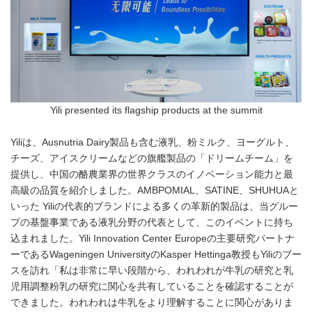
Yili presented its flagship products at the summit
Yiliは、Ausnutria Dairy製品も含む液乳、粉ミルク、ヨーグルト、
チーズ、アイスクリームなどの旗艦製品の「ドリームチーム」を
提供し、中国の酪農業界の世界クラスのイノベーション能力と最
高級の品質を紹介しました。AMBPOMIAL、SATINE、SHUHUAと
いった Yiliの代表的ブランドによる多くの革新的製品は、当グルー
プの基盤事業である液乳分野の代表として、このイベントに持ち
込まれました。Yili Innovation Center Europeの主要研究パートナ
ーであるWageningen UniversityのKasper Hettinga教授もYiliのブー
スを訪れ「私は非常に早い段階から、われわれが牛乳の研究と乳
児用調整粉乳の研究に関心を共有していることを確認することが
できました。われわれは牛乳をより理解することに関心がありま