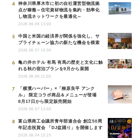
4
神奈川県厚木市に初の自社運営型物流拠
点が稼働～住宅資材物流を集約・効率化
し物流ネットワークを最適化～
2026.08.06 13:00
5
中国と米国の経済界が関係を強化し、サ
プライチェーン協力の新たな機会を模索
2026.08.07 10:00
6
亀の井ホテル 有馬 有馬の歴史と文化に触
れる秋の宿泊プランを9月から展開
2026.08.06 11:00
7
「横濱ハーバー」×「柳原良平 アンク
ル」 限定コラボ商品＆メニューが登場
8月17日から限定販売開始
2026.08.07 13:00
8
富山県商工会議所青年部連合会 創立50周
年記念祝賀会 「DJ盆踊り」を開催します
2026.08.04 15:25