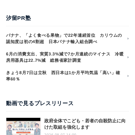
汐留PR塾
バナナ、「よく食べる果物」で22年連続首位 カリウムの
認知度は初の4割超 日本バナナ輸入組合調べ
6月の消費支出、実質3.3%減で7か月連続のマイナス 冷暖
房用器具は22.7%減 総務省家計調査
きょう8月7日は立秋 西日本は1か月平均気温「高い」確
率60％
動画で見るプレスリリース
政府全体でこども・若者の自殺防止に向
けた取組を強化します