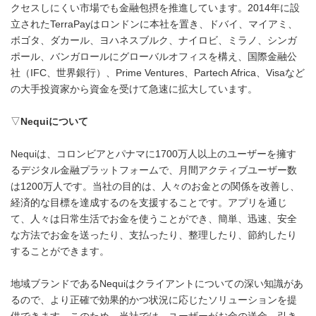
クセスしにくい市場でも金融包摂を推進しています。2014年に設
立されたTerraPayはロンドンに本社を置き、ドバイ、マイアミ、
ボゴタ、ダカール、ヨハネスブルク、ナイロビ、ミラノ、シンガ
ポール、バンガロールにグローバルオフィスを構え、国際金融公
社（IFC、世界銀行）、Prime Ventures、Partech Africa、Visaなど
の大手投資家から資金を受けて急速に拡大しています。
▽
Nequi
について
Nequiは、コロンビアとパナマに1700万人以上のユーザーを擁す
るデジタル金融プラットフォームで、月間アクティブユーザー数
は1200万人です。当社の目的は、人々のお金との関係を改善し、
経済的な目標を達成するのを支援することです。アプリを通じ
て、人々は日常生活でお金を使うことができ、簡単、迅速、安全
な方法でお金を送ったり、支払ったり、整理したり、節約したり
することができます。
地域ブランドであるNequiはクライアントについての深い知識があ
るので、より正確で効果的かつ状況に応じたソリューションを提