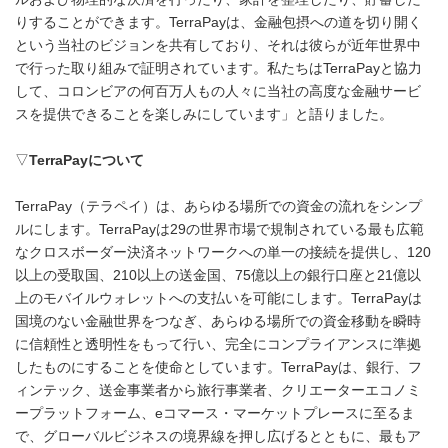
りすることができます。TerraPayは、金融包摂への道を切り開く
という当社のビジョンを共有しており、それは彼らが近年世界中
で行った取り組みで証明されています。私たちはTerraPayと協力
して、コロンビアの何百万人もの人々に当社の高度な金融サービ
スを提供できることを楽しみにしています」と語りました。
▽
TerraPay
について
TerraPay（テラペイ）は、あらゆる場所での資金の流れをシンプ
ルにします。TerraPayは29の世界市場で規制されている最も広範
なクロスボーダー決済ネットワークへの単一の接続を提供し、120
以上の受取国、210以上の送金国、75億以上の銀行口座と21億以
上のモバイルウォレットへの支払いを可能にします。TerraPayは
国境のない金融世界をつなぎ、あらゆる場所での資金移動を瞬時
に信頼性と透明性をもって行い、完全にコンプライアンスに準拠
したものにすることを使命としています。TerraPayは、銀行、フ
ィンテック、送金事業者から旅行事業者、クリエーターエコノミ
ープラットフォーム、eコマース・マーケットプレースに至るま
で、グローバルビジネスの境界線を押し広げるとともに、最もア