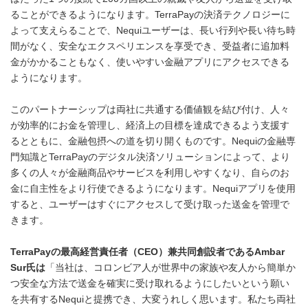
ることができるようになります。TerraPayの決済テクノロジーに
よって支えらることで、Nequiユーザーは、長い行列や長い待ち時
間がなく、安全なエクスペリエンスを享受でき、受益者に追加料
金がかかることもなく、使いやすい金融アプリにアクセスできる
ようになります。
このパートナーシップは両社に共通する価値観を結び付け、人々
が効率的にお金を管理し、経済上の目標を達成できるよう支援す
るとともに、金融包摂への道を切り開くものです。Nequiの金融専
門知識とTerraPayのデジタル決済ソリューションによって、より
多くの人々が金融商品やサービスを利用しやすくなり、自らのお
金に自主性をより行使できるようになります。Nequiアプリを使用
すると、ユーザーはすぐにアクセスして受け取った送金を管理で
きます。
TerraPay
の最高経営責任者（
CEO
）兼共同創設者である
Ambar
Sur
氏は
「当社は、コロンビア人が世界中の家族や友人から簡単か
つ安全な方法で送金を確実に受け取れるようにしたいという願い
を共有するNequiと提携でき、大変うれしく思います。私たち両社