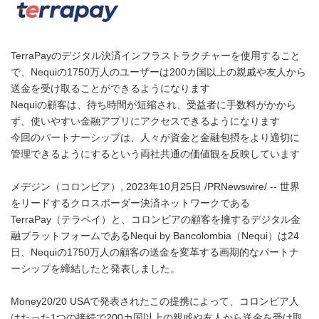
TerraPayのデジタル決済インフラストラクチャーを使用すること
で、Nequiの1750万人のユーザーは200カ国以上の親戚や友人から
送金を受け取ることができるようになります
Nequiの顧客は、待ち時間が短縮され、受益者に手数料がかから
ず、使いやすい金融アプリにアクセスできるようになります
今回のパートナーシップは、人々が資金と金融包摂をより適切に
管理できるようにするという両社共通の価値観を反映しています
メデジン（コロンビア）, 2023年10月25日 /PRNewswire/ -- 世界
をリードするクロスボーダー決済ネットワークである
TerraPay（テラペイ）と、コロンビアの顧客を擁するデジタル金
融プラットフォームであるNequi by Bancolombia（Nequi）は24
日、Nequiの1750万人の顧客の送金を変革する画期的なパートナ
ーシップを締結したと発表しました。
Money20/20 USAで発表されたこの提携によって、コロンビア人
はたった1つの接続で200カ国以上の親戚や友人から送金を受け取