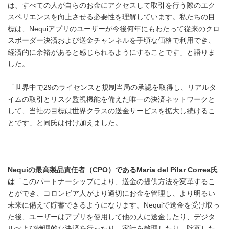
は、すべての人が自らのお金にアクセスして取引を行う際のエク
スペリエンスを向上させる必要性を理解しています。私たちの目
標は、Nequiアプリのユーザーが今後何年にもわたって従来のクロ
スボーダー決済および送金チャンネルを手頃な価格で利用でき、
経済的に余裕があると感じられるようにすることです」と語りま
した。
「世界中で29のライセンスと規制当局の承認を取得し、リアルタ
イムの取引とリスク監視機能を備えた唯一の決済ネットワークと
して、当社の目標は世界クラスの送金サービスを拡大し続けるこ
とです」と同氏は付け加えました。
Nequi
の最高製品責任者（
CPO
）である
María del Pilar Correa
氏
は
「このパートナーシップにより、送金の提供方法を変革するこ
とができ、コロンビア人がより適切にお金を管理し、より明るい
未来に備えて貯蓄できるようになります。Nequiで送金を受け取っ
た後、ユーザーはアプリを使用して他の人に送金したり、デジタ
ルおよび物理的な決済を行ったり、家計を整理したり、貯蓄した